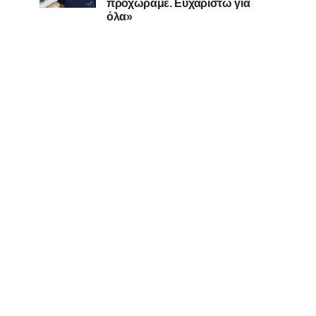
προχωράμε. Ευχαριστώ για
όλα»