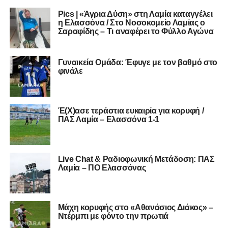
Pics | «Άγρια Δύση» στη Λαμία καταγγέλει
η Ελασσόνα / Στο Νοσοκομείο Λαμίας ο
Σαραφίδης – Τι αναφέρει το Φύλλο Αγώνα
Γυναικεία Ομάδα: Έφυγε με τον βαθμό στο
φινάλε
Έ(Χ)ασε τεράστια ευκαιρία για κορυφή /
ΠΑΣ Λαμία – Ελασσόνα 1-1
Live Chat & Ραδιοφωνική Μετάδοση: ΠΑΣ
Λαμία – ΠΟ Ελασσόνας
Μάχη κορυφής στο «Αθανάσιος Διάκος» –
Ντέρμπι με φόντο την πρωτιά