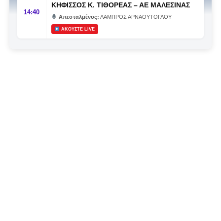
ΚΗΦΙΣΣΟΣ Κ. ΤΙΘΟΡΕΑΣ
–
ΑΕ ΜΑΛΕΣΙΝΑΣ
στο μάτι».
Αυτά είναι πολυτέλειες των μικρών
.
Όχι των
14:40
Απεσταλμένος:
ΛΑΜΠΡΟΣ ΑΡΝΑΟΥΤΟΓΛΟΥ
ομάδων που ζητούν να παραμείνουν μεγάλες, έστω
ΑΚΟΥΣΤΕ LIVE
και μέσα σε μια μικρή κατηγορία.
Η Λαμία, αντί να λειτουργεί ως το κεντρικό σημείο
αναφοράς του ποδοσφαιρικού χάρτη στον
Νομός
Φθιώτιδας
, επιτρέπει το αντίθετο: Να συζητείται ότι άλλοι
έχουν μεγαλύτερη επιρροή. Ακόμη κι εντός των τειχών.
Δεν έχει σημασία αν ισχύει σημασία έχει ότι
κυκλοφορεί. Και μόνο που κυκλοφορεί, μικραίνει την
ομάδα.
Η δυναμική που χτίστηκε με κόπο, με χρήματα, με
δουλειά, με ατέλειωτες ώρες ανθρώπων που δεν
φαίνονται βρίσκεται σήμερα διάτρητη. Σαν ένα σακάκι
καλό που κάποτε φόρεσες σε επίσημες περιστάσεις τώρα
το κρατάς στη ντουλάπα, τσαλακωμένο, χωρίς να ξέρεις
αν πρέπει να το φορέσεις ξανά ή να το χαρίσεις. Η Λαμία
δείχνει να μην ξέρει τι θέλει να είναι. Και αυτό είναι πάντα