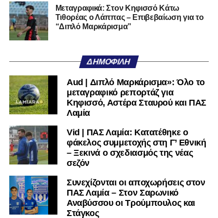
μαθαίνετε σε χρόνο dt όλα τα νέα.
Μεταγραφικά: Στον Κηφισσό Κάτω
Τιθορέας ο Λάππας – Επιβεβαίωση για το
“Διπλό Μαρκάρισμα”
ΔΗΜΟΦΙΛΉ
Aud | Διπλό Μαρκάρισμα»: Όλο το
μεταγραφικό ρεπορτάζ για
Κηφισσό, Αστέρα Σταυρού και ΠΑΣ
Λαμία
Vid | ΠΑΣ Λαμία: Κατατέθηκε ο
φάκελος συμμετοχής στη Γ’ Εθνική
– Ξεκινά ο σχεδιασμός της νέας
σεζόν
Συνεχίζονται οι αποχωρήσεις στον
ΠΑΣ Λαμία – Στον Σαρωνικό
Αναβύσσου οι Τρούμπουλος και
Στάγκος