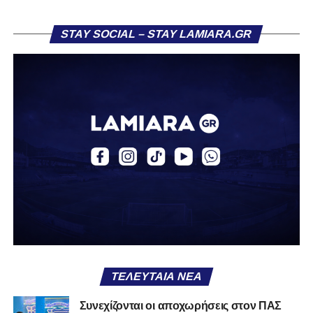
χειρότερο από το να ξέρεις ότι είσαι μικρός.
STAY SOCIAL – STAY LAMIARA.GR
Το πιο ανησυχητικό δεν είναι η κατηγορία, είναι ότι
φίλαθλοι και περίγυρος, αντί για παράγοντες
σταθερότητας, γίνονται πολλαπλασιαστές αμφιβολίας.
Ασχολούνται περισσότερο με τις «χάρες» των άλλων
παρά με τις δικές τους αδυναμίες. Σαν να ψάχνεις
στον διπλανό το γιατί δεν βρέχει, ενώ κρατάς
ομπρέλα μέσα στο σαλόνι.
Μια
ομάδα
με
brand
, με
ιστορική διαδρομή
, με
εμπειρία
ανώτερων επιπέδων,
δεν μπορεί να εκπέμπει
εικόνα ομάδας-θύματος.
Δεν γίνεται να μιλά για «κέντρα
αποφάσεων» και «επιρροές» και «αδικίες».
Αυτά είναι
ομολογίες μειονεξίας. Και οι μεγάλες ομάδες δεν
ομολογούν μειονεξία. Τη διορθώνουν.
Βέβαια αυτό
ΤΕΛΕΥΤΑΊΑ ΝΈΑ
απαιτεί και ισχυρό διοικητικό αποτύπωμα. Κάτι που σε
αυτή την έκδοση του ΠΑΣ Λαμία, με όσα προηγήθηκαν το
Συνεχίζονται οι αποχωρήσεις στον ΠΑΣ
καλοκαίρι και όσα ισχύουν σήμερα, λείπει. Μιλάμε για μία