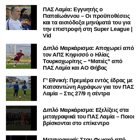
ΠΑΣ Λαμία: Εγγυητής ο
Παπαϊωάννου – Οι προϋποθέσεις
και τα αισιόδοξα μηνύματά του για
την επιστροφή στη Super League |
Vid
Διπλό Μαρκάρισμα: Αποχωρεί από
τον ΑΠΣ Κηφισσό ο Ηλίας
Τουρκοχωρίτης – “Ματιές” από
ΠΑΣ Λαμία και ΑΟ Θήβας
Γ’ Εθνική: Πρεμιέρα εντός έδρας με
Κατσαντώνη Αγράφων για τον ΠΑΣ
Λαμία – Στις 27/9 η σέντρα
Διπλό Μαρκάρισμα: Εξελίξεις στα
μεταγραφικά του ΠΑΣ Λαμία – Ποιοι
βρίσκονται στο επίκεντρο
Μεταγραφικά: Στον Φωκικό από