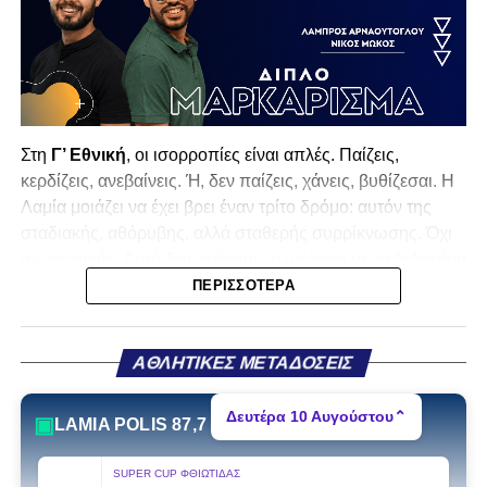
Στη
Γ’ Εθνική
, οι ισορροπίες είναι απλές. Παίζεις,
κερδίζεις, ανεβαίνεις. Ή, δεν παίζεις, χάνεις, βυθίζεσαι. Η
Λαμία
μοιάζει να έχει βρει έναν τρίτο δρόμο: αυτόν της
σταδιακής, αθόρυβης, αλλά σταθερής συρρίκνωσης. Όχι
αγωνιστικής. Αυτή δεν φαίνεται να υπάρχει με τα δεδομένα
της κατηγορίας. Της συρρίκνωσης της ίδιας της
ΠΕΡΙΣΣΌΤΕΡΑ
υπόστασής της.
Γράφει ο Νίκος Μώκος
ΑΘΛΗΤΙΚΕΣ ΜΕΤΑΔΟΣΕΙΣ
Για μια ομάδα που πέρασε μια σχεδόν δεκαετία στα
Δευτέρα 10 Αυγούστου
⌃
▣
LAMIA POLIS 87,7
σαλόνια της
Super League 1
, που έφτιαξε όνομα και
αναγνωρισιμότητα, δεν μπορεί η κουβέντα της πόλης να
SUPER CUP ΦΘΙΩΤΙΔΑΣ
είναι «μας αδικούν», «μας πολεμούν», «μας έχουν βάλει