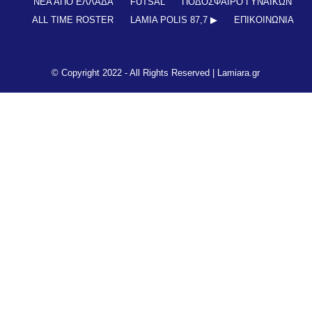
ΝΕΑ ΑΠΟ ΕΛΛΑΔΑ
FUTSAL
ΠΟΔΟΣΦΑΙΡΟ ΓΥΝΑΙΚΩΝ
ALL TIME ROSTER
LAMIA POLIS 87,7 ▶︎
ΕΠΙΚΟΙΝΩΝΊΑ
© Copyright 2022 - All Rights Reserved |
Lamiara.gr