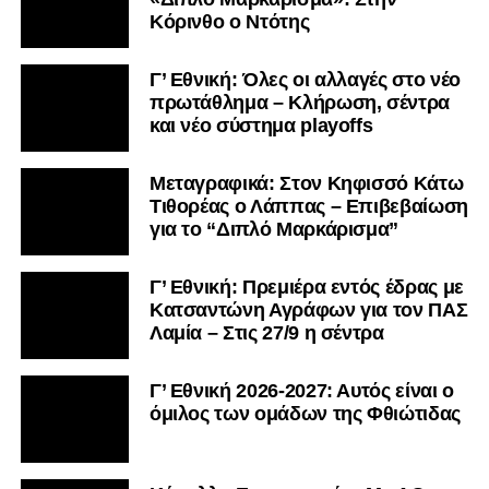
Κόρινθο ο Ντότης
Γ’ Εθνική: Όλες οι αλλαγές στο νέο
πρωτάθλημα – Κλήρωση, σέντρα
και νέο σύστημα playoffs
Μεταγραφικά: Στον Κηφισσό Κάτω
Τιθορέας ο Λάππας – Επιβεβαίωση
για το “Διπλό Μαρκάρισμα”
Γ’ Εθνική: Πρεμιέρα εντός έδρας με
Κατσαντώνη Αγράφων για τον ΠΑΣ
Λαμία – Στις 27/9 η σέντρα
Γ’ Εθνική 2026-2027: Αυτός είναι ο
όμιλος των ομάδων της Φθιώτιδας