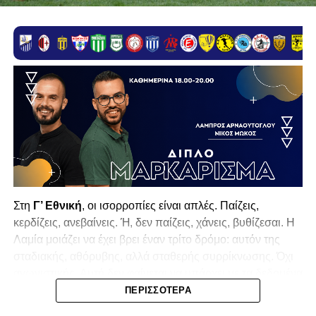
Στη
Γ’ Εθνική
, οι ισορροπίες είναι απλές. Παίζεις,
κερδίζεις, ανεβαίνεις. Ή, δεν παίζεις, χάνεις, βυθίζεσαι. Η
Λαμία
μοιάζει να έχει βρει έναν τρίτο δρόμο: αυτόν της
σταδιακής, αθόρυβης, αλλά σταθερής συρρίκνωσης. Όχι
αγωνιστικής. Αυτή δεν φαίνεται να υπάρχει με τα δεδομένα
της κατηγορίας. Της συρρίκνωσης της ίδιας της
ΠΕΡΙΣΣΌΤΕΡΑ
υπόστασής της.