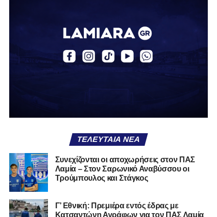
Η δυναμική που χτίστηκε με κόπο, με χρήματα, με
δουλειά, με ατέλειωτες ώρες ανθρώπων που δεν
φαίνονται βρίσκεται σήμερα διάτρητη. Σαν ένα σακάκι
καλό που κάποτε φόρεσες σε επίσημες περιστάσεις τώρα
το κρατάς στη ντουλάπα, τσαλακωμένο, χωρίς να ξέρεις
αν πρέπει να το φορέσεις ξανά ή να το χαρίσεις. Η Λαμία
δείχνει να μην ξέρει τι θέλει να είναι. Και αυτό είναι πάντα
χειρότερο από το να ξέρεις ότι είσαι μικρός.
Το πιο ανησυχητικό δεν είναι η κατηγορία, είναι ότι
φίλαθλοι και περίγυρος, αντί για παράγοντες
σταθερότητας, γίνονται πολλαπλασιαστές αμφιβολίας.
ΤΕΛΕΥΤΑΊΑ ΝΈΑ
Ασχολούνται περισσότερο με τις «χάρες» των άλλων
παρά με τις δικές τους αδυναμίες. Σαν να ψάχνεις
Συνεχίζονται οι αποχωρήσεις στον ΠΑΣ
στον διπλανό το γιατί δεν βρέχει, ενώ κρατάς
Λαμία – Στον Σαρωνικό Αναβύσσου οι
ομπρέλα μέσα στο σαλόνι.
Τρούμπουλος και Στάγκος
Μια
ομάδα
με
brand
, με
ιστορική διαδρομή
, με
Γ’ Εθνική: Πρεμιέρα εντός έδρας με
εμπειρία
ανώτερων επιπέδων,
δεν μπορεί να εκπέμπει
Κατσαντώνη Αγράφων για τον ΠΑΣ Λαμία