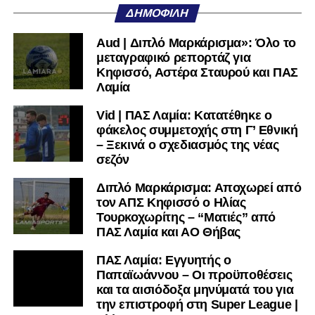
ΔΗΜΟΦΙΛΉ
πολύ μικρή.
Aud | Διπλό Μαρκάρισμα»: Όλο το
Ακολουθήστε το
lamiara.gr
στο
Google News
για να
μεταγραφικό ρεπορτάζ για
μαθαίνετε πρώτοι τα κυανόλευκα νέα στην Ελλάδα και τον
Κηφισσό, Αστέρα Σταυρού και ΠΑΣ
υπόλοιπο κόσμο. Ακολουθήστε το lamiara.gr στο
Λαμία
Facebook
, στο
Twitter
και στο
Instagram
για να
Vid | ΠΑΣ Λαμία: Κατατέθηκε ο
μαθαίνετε σε χρόνο dt όλα τα νέα.
φάκελος συμμετοχής στη Γ’ Εθνική
– Ξεκινά ο σχεδιασμός της νέας
σεζόν
Διπλό Μαρκάρισμα: Αποχωρεί από
τον ΑΠΣ Κηφισσό ο Ηλίας
Τουρκοχωρίτης – “Ματιές” από
ΠΑΣ Λαμία και ΑΟ Θήβας
ΠΑΣ Λαμία: Εγγυητής ο
Παπαϊωάννου – Οι προϋποθέσεις
και τα αισιόδοξα μηνύματά του για
την επιστροφή στη Super League |