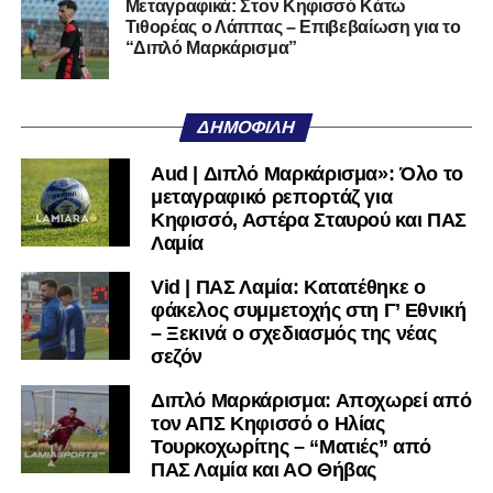
Μεταγραφικά: Στον Κηφισσό Κάτω
Τιθορέας ο Λάππας – Επιβεβαίωση για το
Ακολουθήστε το
lamiara.gr
στο
Google News
για να
“Διπλό Μαρκάρισμα”
μαθαίνετε πρώτοι τα κυανόλευκα νέα στην Ελλάδα και τον
υπόλοιπο κόσμο. Ακολουθήστε το lamiara.gr στο
Facebook
, στο
Twitter
και στο
Instagram
για να
ΔΗΜΟΦΙΛΉ
μαθαίνετε σε χρόνο dt όλα τα νέα.
Aud | Διπλό Μαρκάρισμα»: Όλο το
μεταγραφικό ρεπορτάζ για
Κηφισσό, Αστέρα Σταυρού και ΠΑΣ
Λαμία
Vid | ΠΑΣ Λαμία: Κατατέθηκε ο
φάκελος συμμετοχής στη Γ’ Εθνική
– Ξεκινά ο σχεδιασμός της νέας
σεζόν
Διπλό Μαρκάρισμα: Αποχωρεί από
τον ΑΠΣ Κηφισσό ο Ηλίας
Τουρκοχωρίτης – “Ματιές” από
ΠΑΣ Λαμία και ΑΟ Θήβας