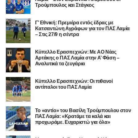
Σαρωνικού και του ευχόμαστε υγεία και πολλές
Τρούμπουλος και Στάγκος
επιτυχίες.»
Γ’ Εθνική: Πρεμιέρα εντός έδρας με
Κατσαντώνη Αγράφων για τον ΠΑΣ Λαμία
– Στις 27/9 η σέντρα
Η ανακοίνωση για τον Χρυσόστομο Στάγκο
«Ο Α.Ο. Σαρωνικός Αναβύσσου ανακοινώνει την
Kύπελλο Ερασιτεχνών: Με AO Nέας
απόκτηση του τερματοφύλακα Χρυσόστομου Στάγκου.
Αρτάκης ο ΠΑΣ Λαμία στην Α’ Φάση –
Αναλυτικά τα ζευγάρια
Ο 24χρονος τερματοφύλακας (γεννημένος στις
27/06/2002) προέρχεται επίσης από μία γεμάτη χρονιά
Κύπελλο Ερασιτεχνών: Οι πιθανοί
στη Γ’ Εθνική με τον ΠΑΣ Λαμία. Στο παρελθόν
αντίπαλοι του ΠΑΣ Λαμία
αγωνίστηκε στον Λεβαδειακό, ενώ πέρασε και από ομάδες
της Serie D στην Ιταλία, όπως οι Nocerina, S. Maria
Cilento και Castrovillari, έχοντας ξεκινήσει την
Το «αντίο» του Βασίλη Τρούμπουλου στον
ποδοσφαιρική του διαδρομή από τον Απόλλωνα Σμύρνης.
ΠΑΣ Λαμία: «Κρατάμε τα καλά και
προχωράμε. Ευχαριστώ για όλα»
Τον καλωσορίζουμε στην οικογένεια του Σαρωνικού και
του ευχόμαστε υγεία και επιτυχίες.»