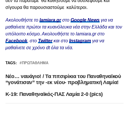
δεν τα παρατάμε θα καθήσουμε να δουλέψουμε και
σίγουρα θα παρουσιαστούμε καλύτεροι.
Ακολουθήστε το
lamiara.gr
στο
Google News
για να
μαθαίνετε πρώτοι τα κυανόλευκα νέα στην Ελλάδα και τον
υπόλοιπο κόσμο. Ακολουθήστε το lamiara.gr στο
Facebook
, στο
Twitter
και στο
Instagram
για να
μαθαίνετε σε χρόνο dt όλα τα νέα.
TAGS:
ΠΡΩΤΆΘΛΗΜΑ
Νέο… ναυάγιο! / Τα πιτσιρίκια του Παναθηναϊκού
“γονάτισαν” την -εκ νέου- προβληματική Λαμία!
Κ-19: Παναθηναϊκός-ΠΑΣ Λαμία 2-0 (pics)