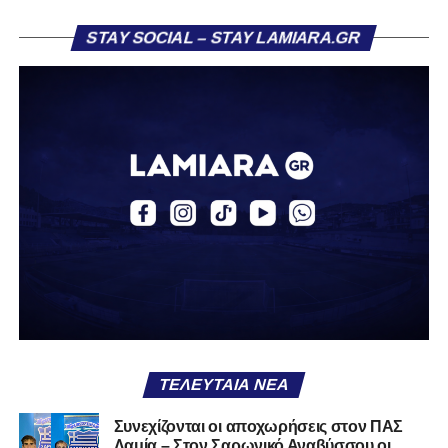
Η ανακοίνωση για τον Βασίλη Τρούμπουλο
STAY SOCIAL – STAY LAMIARA.GR
«Ο Α.Ο. Σαρωνικός Αναβύσσου ανακοινώνει την
απόκτηση του ποδοσφαιριστή Βασίλη Τρούμπουλου.
Ο Βασίλης, ο οποίος είναι 23 χρονών (γεννημένος το
2003), αγωνίζεται ως στόπερ και αμυντικός μέσος και την
περσινή σεζόν πραγματοποίησε γεμάτη χρονιά στη Γ’
Εθνική με τα χρώματα του ΠΑΣ Λαμία.
Στο παρελθόν αγωνίστηκε στην ΑΕΚ Β’, με την οποία
κατέγραψε 10 συμμετοχές στη Super League 2, καθώς
επίσης σε Εθνικό και Ζάκυνθο. Ξεκίνησε την καριέρα του
από τα τμήματα υποδομής του ΠΑΣ Λαμία, φτάνοντας
μέχρι την πρώτη ομάδα, με την οποία πραγματοποίησε
συμμετοχή στη Super League απέναντι στον Παναιτωλικό
στις 26 Σεπτεμβρίου 2021.
ΤΕΛΕΥΤΑΊΑ ΝΈΑ
Καλωσορίζουμε τον Βασίλη στην οικογένεια του
Συνεχίζονται οι αποχωρήσεις στον ΠΑΣ
Λαμία – Στον Σαρωνικό Αναβύσσου οι