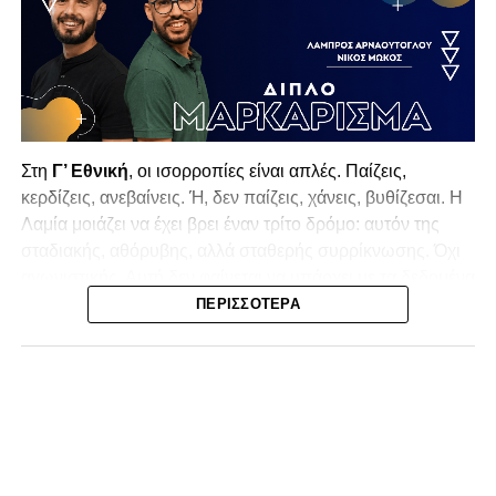
Στη
Γ’ Εθνική
, οι ισορροπίες είναι απλές. Παίζεις,
κερδίζεις, ανεβαίνεις. Ή, δεν παίζεις, χάνεις, βυθίζεσαι. Η
Λαμία
μοιάζει να έχει βρει έναν τρίτο δρόμο: αυτόν της
σταδιακής, αθόρυβης, αλλά σταθερής συρρίκνωσης. Όχι
αγωνιστικής. Αυτή δεν φαίνεται να υπάρχει με τα δεδομένα
της κατηγορίας. Της συρρίκνωσης της ίδιας της
ΠΕΡΙΣΣΌΤΕΡΑ
υπόστασής της.
Γράφει ο Νίκος Μώκος
Για μια ομάδα που πέρασε μια σχεδόν δεκαετία στα
σαλόνια της
Super League 1
, που έφτιαξε όνομα και
αναγνωρισιμότητα, δεν μπορεί η κουβέντα της πόλης να