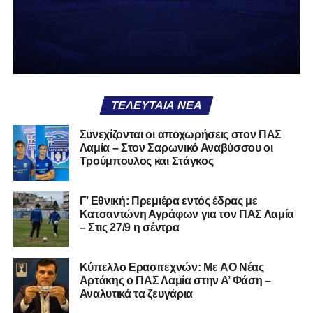
δείχνει να μην ξέρει τι θέλει να είναι. Και αυτό είναι πάντα
χειρότερο από το να ξέρεις ότι είσαι μικρός.
Το πιο ανησυχητικό δεν είναι η κατηγορία, είναι ότι
φίλαθλοι και περίγυρος, αντί για παράγοντες
σταθερότητας, γίνονται πολλαπλασιαστές αμφιβολίας.
ΤΕΛΕΥΤΑΊΑ ΝΈΑ
Ασχολούνται περισσότερο με τις «χάρες» των άλλων
παρά με τις δικές τους αδυναμίες. Σαν να ψάχνεις
Συνεχίζονται οι αποχωρήσεις στον ΠΑΣ
στον διπλανό το γιατί δεν βρέχει, ενώ κρατάς
Λαμία – Στον Σαρωνικό Αναβύσσου οι
ομπρέλα μέσα στο σαλόνι.
Τρούμπουλος και Στάγκος
Μια
ομάδα
με
brand
, με
ιστορική διαδρομή
, με
Γ’ Εθνική: Πρεμιέρα εντός έδρας με
εμπειρία
ανώτερων επιπέδων,
δεν μπορεί να εκπέμπει
Κατσαντώνη Αγράφων για τον ΠΑΣ Λαμία
εικόνα ομάδας-θύματος.
Δεν γίνεται να μιλά για «κέντρα
– Στις 27/9 η σέντρα
αποφάσεων» και «επιρροές» και «αδικίες».
Αυτά είναι
ομολογίες μειονεξίας. Και οι μεγάλες ομάδες δεν
Kύπελλο Ερασιτεχνών: Με AO Nέας
ομολογούν μειονεξία. Τη διορθώνουν.
Βέβαια αυτό
Αρτάκης ο ΠΑΣ Λαμία στην Α’ Φάση –
απαιτεί και ισχυρό διοικητικό αποτύπωμα. Κάτι που σε
Αναλυτικά τα ζευγάρια
αυτή την έκδοση του ΠΑΣ Λαμία, με όσα προηγήθηκαν το