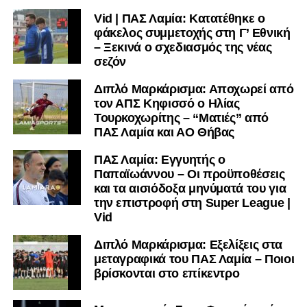
Facebook
, στο
Twitter
και στο
Instagram
για να
Vid | ΠΑΣ Λαμία: Κατατέθηκε ο
μαθαίνετε σε χρόνο dt όλα τα νέα.
φάκελος συμμετοχής στη Γ’ Εθνική
– Ξεκινά ο σχεδιασμός της νέας
σεζόν
Διπλό Μαρκάρισμα: Αποχωρεί από
τον ΑΠΣ Κηφισσό ο Ηλίας
Τουρκοχωρίτης – “Ματιές” από
ΠΑΣ Λαμία και ΑΟ Θήβας
ΠΑΣ Λαμία: Εγγυητής ο
Παπαϊωάννου – Οι προϋποθέσεις
και τα αισιόδοξα μηνύματά του για
την επιστροφή στη Super League |
Vid
Διπλό Μαρκάρισμα: Εξελίξεις στα
μεταγραφικά του ΠΑΣ Λαμία – Ποιοι
βρίσκονται στο επίκεντρο