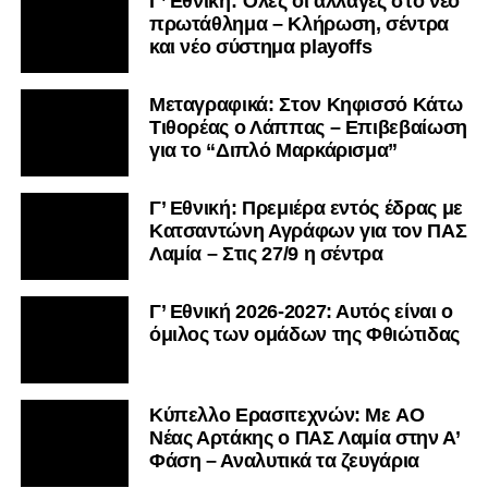
Γ’ Εθνική: Όλες οι αλλαγές στο νέο
πρωτάθλημα – Κλήρωση, σέντρα
και νέο σύστημα playoffs
Μεταγραφικά: Στον Κηφισσό Κάτω
Τιθορέας ο Λάππας – Επιβεβαίωση
για το “Διπλό Μαρκάρισμα”
Γ’ Εθνική: Πρεμιέρα εντός έδρας με
Κατσαντώνη Αγράφων για τον ΠΑΣ
Λαμία – Στις 27/9 η σέντρα
Γ’ Εθνική 2026-2027: Αυτός είναι ο
όμιλος των ομάδων της Φθιώτιδας
Kύπελλο Ερασιτεχνών: Με AO
Nέας Αρτάκης ο ΠΑΣ Λαμία στην Α’
Φάση – Αναλυτικά τα ζευγάρια