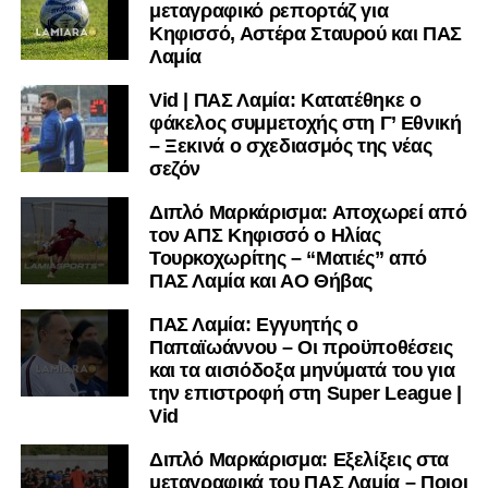
μεταγραφικό ρεπορτάζ για
μαθαίνετε πρώτοι τα κυανόλευκα νέα στην Ελλάδα και τον
Κηφισσό, Αστέρα Σταυρού και ΠΑΣ
υπόλοιπο κόσμο. Ακολουθήστε το lamiara.gr στο
Λαμία
Facebook
, στο
Twitter
και στο
Instagram
για να
Vid | ΠΑΣ Λαμία: Κατατέθηκε ο
μαθαίνετε σε χρόνο dt όλα τα νέα.
φάκελος συμμετοχής στη Γ’ Εθνική
– Ξεκινά ο σχεδιασμός της νέας
σεζόν
Διπλό Μαρκάρισμα: Αποχωρεί από
τον ΑΠΣ Κηφισσό ο Ηλίας
Τουρκοχωρίτης – “Ματιές” από
ΠΑΣ Λαμία και ΑΟ Θήβας
ΠΑΣ Λαμία: Εγγυητής ο
Παπαϊωάννου – Οι προϋποθέσεις
και τα αισιόδοξα μηνύματά του για
την επιστροφή στη Super League |
Vid
Διπλό Μαρκάρισμα: Εξελίξεις στα
μεταγραφικά του ΠΑΣ Λαμία – Ποιοι