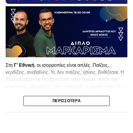
Στη
Γ’ Εθνική
, οι ισορροπίες είναι απλές. Παίζεις,
κερδίζεις, ανεβαίνεις. Ή, δεν παίζεις, χάνεις, βυθίζεσαι. Η
Λαμία
μοιάζει να έχει βρει έναν τρίτο δρόμο: αυτόν της
σταδιακής, αθόρυβης, αλλά σταθερής συρρίκνωσης. Όχι
αγωνιστικής. Αυτή δεν φαίνεται να υπάρχει με τα δεδομένα
της κατηγορίας. Της συρρίκνωσης της ίδιας της
ΠΕΡΙΣΣΌΤΕΡΑ
υπόστασής της.
Γράφει ο Νίκος Μώκος