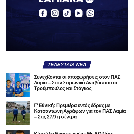
καλό που κάποτε φόρεσες σε επίσημες περιστάσεις τώρα
το κρατάς στη ντουλάπα, τσαλακωμένο, χωρίς να ξέρεις
αν πρέπει να το φορέσεις ξανά ή να το χαρίσεις. Η Λαμία
δείχνει να μην ξέρει τι θέλει να είναι. Και αυτό είναι πάντα
χειρότερο από το να ξέρεις ότι είσαι μικρός.
Το πιο ανησυχητικό δεν είναι η κατηγορία, είναι ότι
φίλαθλοι και περίγυρος, αντί για παράγοντες
σταθερότητας, γίνονται πολλαπλασιαστές αμφιβολίας.
ΤΕΛΕΥΤΑΊΑ ΝΈΑ
Ασχολούνται περισσότερο με τις «χάρες» των άλλων
παρά με τις δικές τους αδυναμίες. Σαν να ψάχνεις
Συνεχίζονται οι αποχωρήσεις στον ΠΑΣ
στον διπλανό το γιατί δεν βρέχει, ενώ κρατάς
Λαμία – Στον Σαρωνικό Αναβύσσου οι
ομπρέλα μέσα στο σαλόνι.
Τρούμπουλος και Στάγκος
Μια
ομάδα
με
brand
, με
ιστορική διαδρομή
, με
Γ’ Εθνική: Πρεμιέρα εντός έδρας με
εμπειρία
ανώτερων επιπέδων,
δεν μπορεί να εκπέμπει
Κατσαντώνη Αγράφων για τον ΠΑΣ Λαμία
εικόνα ομάδας-θύματος.
Δεν γίνεται να μιλά για «κέντρα
– Στις 27/9 η σέντρα
αποφάσεων» και «επιρροές» και «αδικίες».
Αυτά είναι
ομολογίες μειονεξίας. Και οι μεγάλες ομάδες δεν
Kύπελλο Ερασιτεχνών: Με AO Nέας