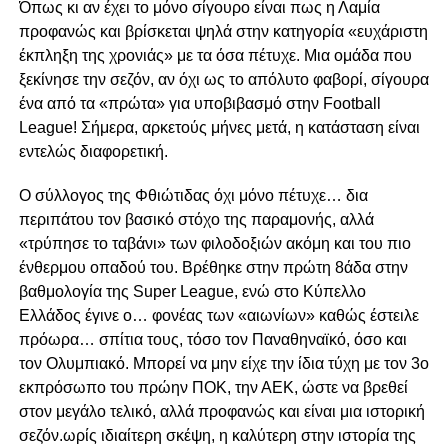
Όπως κι αν έχει το μόνο σίγουρο είναι πως η Λαμία
προφανώς και βρίσκεται ψηλά στην κατηγορία «ευχάριστη
έκπληξη της χρονιάς» με τα όσα πέτυχε. Μια ομάδα που
ξεκίνησε την σεζόν, αν όχι ως το απόλυτο φαβορί, σίγουρα
ένα από τα «πρώτα» για υποβιβασμό στην Football
League! Σήμερα, αρκετούς μήνες μετά, η κατάσταση είναι
εντελώς διαφορετική.
Ο σύλλογος της Φθιώτιδας όχι μόνο πέτυχε… δια
περιπάτου τον βασικό στόχο της παραμονής, αλλά
«τρύπησε το ταβάνι» των φιλοδοξιών ακόμη και του πιο
ένθερμου οπαδού του. Βρέθηκε στην πρώτη 8άδα στην
βαθμολογία της Super League, ενώ στο Κύπελλο
Ελλάδος έγινε ο… φονέας των «αιωνίων» καθώς έστειλε
πρόωρα… σπίτια τους, τόσο τον Παναθηναϊκό, όσο και
τον Ολυμπιακό. Μπορεί να μην είχε την ίδια τύχη με τον 3ο
εκπρόσωπο του πρώην ΠΟΚ, την ΑΕΚ, ώστε να βρεθεί
στον μεγάλο τελικό, αλλά προφανώς και είναι μια ιστορική
σεζόν.ωρίς ιδιαίτερη σκέψη, η καλύτερη στην ιστορία της