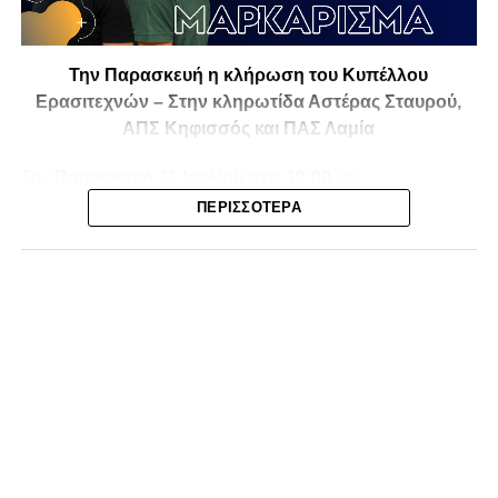
Την Παρασκευή η κλήρωση του Κυπέλλου
Ερασιτεχνών – Στην κληρωτίδα Αστέρας Σταυρού,
ΑΠΣ Κηφισσός και ΠΑΣ Λαμία
Την
Παρασκευή 31 Ιουλίου στις 10:00
θα
πραγματοποιηθεί στο ξενοδοχείο
Athens Marriott
η
ΠΕΡΙΣΣΌΤΕΡΑ
κλήρωση της
1ης και 2ης φάσης του Κυπέλλου
Ερασιτεχνικών Ομάδων
για την αγωνιστική περίοδο
2026-2027
, με το ενδιαφέρον να στρέφεται και στις ομάδες
της Φθιώτιδας που θα μπουν στη «μάχη» της
διοργάνωσης.
Στην κληρωτίδα θα βρίσκονται ο
Αστέρας Σταυρού
, ο
ΑΠΣ Κηφισσός
και ο
ΠΑΣ Λαμία
, οι οποίοι έχουν
τοποθετηθεί στο
9ο γκρουπ
, μαζί με ομάδες από τη
Βοιωτία, την Εύβοια, τη Φωκίδα και την Ευρυτανία.