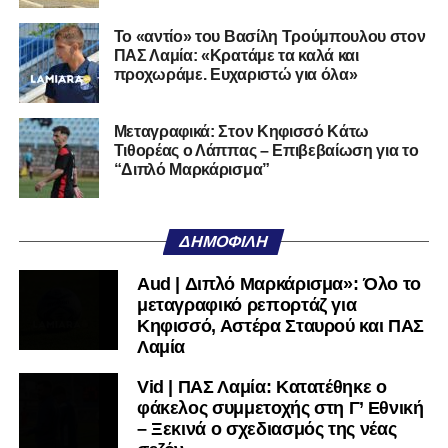
που θα συνεχίσουν στην 3η φάση του θεσμού.
Το «αντίο» του Βασίλη Τρούμπουλου στον
Η διαδικασία της κλήρωσης θα μεταδοθεί
ζωντανά μέσω
ΠΑΣ Λαμία: «Κρατάμε τα καλά και
του καναλιού Hellenic Football Family της ΕΠΟ στο
προχωράμε. Ευχαριστώ για όλα»
YouTube
, με καλεσμένο τον προπονητή του Α.Ο.
Τρικάλων,
Νίκο Μπαδήμα
, του περσινού Κυπελλούχου
Μεταγραφικά: Στον Κηφισσό Κάτω
Ερασιτεχνών.
Τιθορέας ο Λάππας – Επιβεβαίωση για το
“Διπλό Μαρκάρισμα”
Ακολουθήστε το
lamiara.gr
στο
Google News
για να
μαθαίνετε πρώτοι τα κυανόλευκα νέα στην Ελλάδα και τον
υπόλοιπο κόσμο. Ακολουθήστε το lamiara.gr στο
ΔΗΜΟΦΙΛΉ
Facebook
, στο
Twitter
και στο
Instagram
για να
μαθαίνετε σε χρόνο dt όλα τα νέα.
Aud | Διπλό Μαρκάρισμα»: Όλο το
μεταγραφικό ρεπορτάζ για
Κηφισσό, Αστέρα Σταυρού και ΠΑΣ
Λαμία
Vid | ΠΑΣ Λαμία: Κατατέθηκε ο
φάκελος συμμετοχής στη Γ’ Εθνική
– Ξεκινά ο σχεδιασμός της νέας