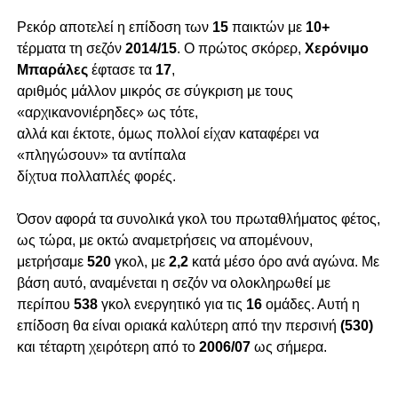
Ρεκόρ αποτελεί η επίδοση των
15
παικτών με
10+
τέρματα τη σεζόν
2014/15
. Ο πρώτος σκόρερ,
Χερόνιμο
Μπαράλες
έφτασε τα
17
,
αριθμός μάλλον μικρός σε σύγκριση με τους
«αρχικανονιέρηδες» ως τότε,
αλλά και έκτοτε, όμως πολλοί είχαν καταφέρει να
«πληγώσουν» τα αντίπαλα
δίχτυα πολλαπλές φορές.
Όσον αφορά τα συνολικά γκολ του πρωταθλήματος φέτος,
ως τώρα, με οκτώ αναμετρήσεις να απομένουν,
μετρήσαμε
520
γκολ, με
2,2
κατά μέσο όρο ανά αγώνα. Με
βάση αυτό, αναμένεται η σεζόν να ολοκληρωθεί με
περίπου
538
γκολ ενεργητικό για τις
16
ομάδες. Αυτή η
επίδοση θα είναι οριακά καλύτερη από την περσινή
(530)
και τέταρτη χειρότερη από το
2006/07
ως σήμερα.