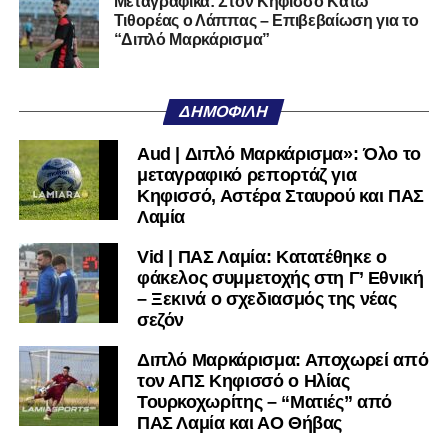
Μεταγραφικά: Στον Κηφισσό Κάτω
Ερασιτεχνών.
Τιθορέας ο Λάππας – Επιβεβαίωση για το
“Διπλό Μαρκάρισμα”
Ακολουθήστε το
lamiara.gr
στο
Google News
για να
μαθαίνετε πρώτοι τα κυανόλευκα νέα στην Ελλάδα και τον
υπόλοιπο κόσμο. Ακολουθήστε το lamiara.gr στο
ΔΗΜΟΦΙΛΉ
Facebook
, στο
Twitter
και στο
Instagram
για να
μαθαίνετε σε χρόνο dt όλα τα νέα.
Aud | Διπλό Μαρκάρισμα»: Όλο το
μεταγραφικό ρεπορτάζ για
Κηφισσό, Αστέρα Σταυρού και ΠΑΣ
Λαμία
Vid | ΠΑΣ Λαμία: Κατατέθηκε ο
φάκελος συμμετοχής στη Γ’ Εθνική
– Ξεκινά ο σχεδιασμός της νέας
σεζόν
Διπλό Μαρκάρισμα: Αποχωρεί από
τον ΑΠΣ Κηφισσό ο Ηλίας
Τουρκοχωρίτης – “Ματιές” από
ΠΑΣ Λαμία και ΑΟ Θήβας