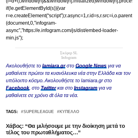
(i=d+i),window[n]&&window[n].initialized)window[n].proces
if(!e.getElementById(s)){var
r=e.createElement(“script”);r.async=1,r.id=s,r.src=i,o.parentNo
(document,0,”infogram-
async”,”https://e.infogram.com/js/dist/embed-loader-
min.js”);
Σκόρερ SL
Infogram
Ακολουθήστε το
lamiara.gr
στο
Google News
για να
μαθαίνετε πρώτοι τα κυανόλευκα νέα στην Ελλάδα και τον
υπόλοιπο κόσμο. Ακολουθήστε το lamiara.gr στο
Facebook
, στο
Twitter
και στο
Instagram
για να
μαθαίνετε σε χρόνο dt όλα τα νέα.
TAGS:
SUPERLEAGUE
ΚΎΠΕΛΛΟ
Χάβος: “Θα μιλήσουμε με την διοίκηση μετά το
τέλος του πρωταθλήματος…”