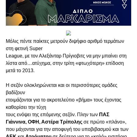
Μόλις πέντε παίκτες μετρούν διψήφιο αριθμό τερμάτων
στη φετινή Super
League, με τον Αλεξάνταρ Πρίγιοβιτς να μην μπαίνει στη
λίστα από…ατύχημα, στην τρίτη «φτωχότερη» επίδοση
μετά το 2013.
Η σεζόν ολοκληρώνεται και οι περισσότερες ομάδες
βαδίζουν
ετοιμάζονται για το ακροτελεύτιο «βήμα» τους έχοντας
καθορίσει την τύχη
τους ενόψει της επόμενης σεζόν. Πλην των
ΠΑΣ
Γιάννινα, ΟΦΗ, Αστέρα Τρίπολης
σε πρώτο «πλάνο»,
που μάχονται για την αποφυγή του υποβιβασμού και των
ΑΕΚ
και
Ατρόμητου
σε δεύτερο για το «καλό» εισιτήριο