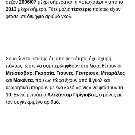
σεζόν
2006/07
μέχρι σήμερα και η «φτωχότερη» από το
2013
μέχρι σήμερα. Τότε μόλις
τέσσερις
παίκτες είχαν
φτάσει σε διψήφιο αριθμό γκολ.
Σημειώνεται επίσης ότι υποψηφιότητα, όχι ισχυρή
πάντως, ώστε να συμπεριληφθούν στη λίστα θέτουν οι
Μπίσεσβαρ, Γκαρσία, Γιουνές, Γέντρισεκ, Μπαράλες
και
Μακέντα
, που ως τώρα έχουν από
8
γκολ και
θεωρητικά μπορούν με ένα καλό «φίνις» να φτάσουν τα
10
. Εννιά μετράει ο
Αλεξάνταρ Πρίγιοβιτς
, ο μόνος με
τον συγκεκριμένο αριθμό.