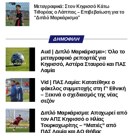
του ευχόμαστε υγεία και επιτυχίες.»
Μεταγραφικά: Στον Κηφισσό Κάτω
Τιθορέας ο Λάππας – Επιβεβαίωση για το
Ακολουθήστε το
lamiara.gr
στο
Google News
για να
“Διπλό Μαρκάρισμα”
μαθαίνετε πρώτοι τα κυανόλευκα νέα στην Ελλάδα και τον
υπόλοιπο κόσμο. Ακολουθήστε το lamiara.gr στο
Facebook
, στο
Twitter
και στο
Instagram
για να
ΔΗΜΟΦΙΛΉ
μαθαίνετε σε χρόνο dt όλα τα νέα.
Aud | Διπλό Μαρκάρισμα»: Όλο το
μεταγραφικό ρεπορτάζ για
Κηφισσό, Αστέρα Σταυρού και ΠΑΣ
Λαμία
Vid | ΠΑΣ Λαμία: Κατατέθηκε ο
φάκελος συμμετοχής στη Γ’ Εθνική
– Ξεκινά ο σχεδιασμός της νέας
σεζόν
Διπλό Μαρκάρισμα: Αποχωρεί από
τον ΑΠΣ Κηφισσό ο Ηλίας
Τουρκοχωρίτης – “Ματιές” από
ΠΑΣ Λαμία και ΑΟ Θήβας