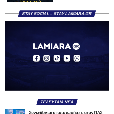
Η ανακοίνωση για τον Βασίλη Τρούμπουλο
STAY SOCIAL – STAY LAMIARA.GR
«Ο Α.Ο. Σαρωνικός Αναβύσσου ανακοινώνει την
απόκτηση του ποδοσφαιριστή Βασίλη Τρούμπουλου.
Ο Βασίλης, ο οποίος είναι 23 χρονών (γεννημένος το
2003), αγωνίζεται ως στόπερ και αμυντικός μέσος και την
περσινή σεζόν πραγματοποίησε γεμάτη χρονιά στη Γ’
Εθνική με τα χρώματα του ΠΑΣ Λαμία.
Στο παρελθόν αγωνίστηκε στην ΑΕΚ Β’, με την οποία
κατέγραψε 10 συμμετοχές στη Super League 2, καθώς
επίσης σε Εθνικό και Ζάκυνθο. Ξεκίνησε την καριέρα του
από τα τμήματα υποδομής του ΠΑΣ Λαμία, φτάνοντας
μέχρι την πρώτη ομάδα, με την οποία πραγματοποίησε
συμμετοχή στη Super League απέναντι στον Παναιτωλικό
στις 26 Σεπτεμβρίου 2021.
ΤΕΛΕΥΤΑΊΑ ΝΈΑ
Καλωσορίζουμε τον Βασίλη στην οικογένεια του
Συνεχίζονται οι αποχωρήσεις στον ΠΑΣ