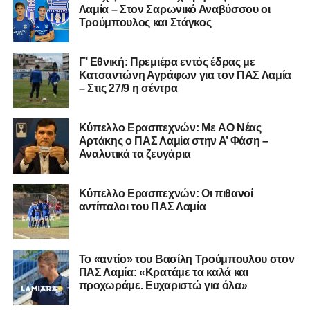
Λαμία – Στον Σαρωνικό Αναβύσσου οι
Σαρωνικού και του ευχόμαστε υγεία και πολλές
Τρούμπουλος και Στάγκος
επιτυχίες.»
Γ’ Εθνική: Πρεμιέρα εντός έδρας με
Κατσαντώνη Αγράφων για τον ΠΑΣ Λαμία
– Στις 27/9 η σέντρα
Η ανακοίνωση για τον Χρυσόστομο Στάγκο
«Ο Α.Ο. Σαρωνικός Αναβύσσου ανακοινώνει την
Kύπελλο Ερασιτεχνών: Με AO Nέας
απόκτηση του τερματοφύλακα Χρυσόστομου Στάγκου.
Αρτάκης ο ΠΑΣ Λαμία στην Α’ Φάση –
Αναλυτικά τα ζευγάρια
Ο 24χρονος τερματοφύλακας (γεννημένος στις
27/06/2002) προέρχεται επίσης από μία γεμάτη χρονιά
Κύπελλο Ερασιτεχνών: Οι πιθανοί
στη Γ’ Εθνική με τον ΠΑΣ Λαμία. Στο παρελθόν
αντίπαλοι του ΠΑΣ Λαμία
αγωνίστηκε στον Λεβαδειακό, ενώ πέρασε και από ομάδες
της Serie D στην Ιταλία, όπως οι Nocerina, S. Maria
Cilento και Castrovillari, έχοντας ξεκινήσει την
Το «αντίο» του Βασίλη Τρούμπουλου στον
ποδοσφαιρική του διαδρομή από τον Απόλλωνα Σμύρνης.
ΠΑΣ Λαμία: «Κρατάμε τα καλά και
προχωράμε. Ευχαριστώ για όλα»
Τον καλωσορίζουμε στην οικογένεια του Σαρωνικού και