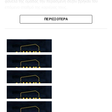
φανέλα της ομάδας την περασμένη σεζόν βρήκαν τον
επόμενο σταθμό της καριέρας τους.
Ο λόγος για τον Βασίλη Τρούμπουλο και τον Χρυσόστομο
ΠΕΡΙΣΣΌΤΕΡΑ
Στάγκο, οι οποίοι θα συνεχίσουν μαζί την ποδοσφαιρική
τους πορεία στον Σαρωνικό Αναβύσσου, με τον σύλλογο
να ανακοινώνει επίσημα την απόκτησή τους.
Ιδιαίτερο ενδιαφέρον παρουσιάζει η περίπτωση του
Βασίλη Τρούμπουλου, ο οποίος βρέθηκε στο στόχαστρο
αρκετών ομάδων το φετινό καλοκαίρι. Ανάμεσα στους
συλλόγους που ενδιαφέρθηκαν έντονα για την απόκτησή
του ήταν η Κόρινθος και ο Ιωνικός, με την ομάδα της
Κορίνθου να εμφανίζεται για μεγάλο χρονικό διάστημα ως
το φαβορί για την υπογραφή του. Ωστόσο, η εξέλιξη ήταν
διαφορετική, καθώς ο 23χρονος αμυντικός επέλεξε τελικά
τον Σαρωνικό Αναβύσσου, όπου θα συναντήσει ξανά τον
πρώην συμπαίκτη του στον ΠΑΣ Λαμία, Χρυσόστομο
Στάγκο.