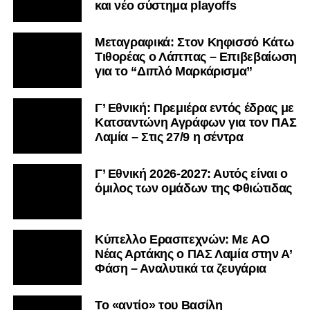
και νέο σύστημα playoffs
Μεταγραφικά: Στον Κηφισσό Κάτω
Τιθορέας ο Λάππας – Επιβεβαίωση
για το “Διπλό Μαρκάρισμα”
Γ’ Εθνική: Πρεμιέρα εντός έδρας με
Κατσαντώνη Αγράφων για τον ΠΑΣ
Λαμία – Στις 27/9 η σέντρα
Γ’ Εθνική 2026-2027: Αυτός είναι ο
όμιλος των ομάδων της Φθιώτιδας
Kύπελλο Ερασιτεχνών: Με AO
Nέας Αρτάκης ο ΠΑΣ Λαμία στην Α’
Φάση – Αναλυτικά τα ζευγάρια
Το «αντίο» του Βασίλη