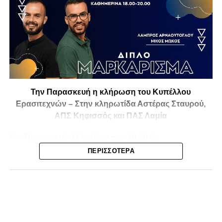
Την Παρασκευή η κλήρωση του Κυπέλλου
Ερασιτεχνών – Στην κληρωτίδα Αστέρας Σταυρού,
ΑΠΣ Κηφισσός και ΠΑΣ Λαμία
Την
Παρασκευή 31 Ιουλίου στις 10:00
θα
πραγματοποιηθεί στο ξενοδοχείο
Athens Marriott
η
ΠΕΡΙΣΣΌΤΕΡΑ
κλήρωση της
1ης και 2ης φάσης του Κυπέλλου
Ερασιτεχνικών Ομάδων
για την αγωνιστική περίοδο
2026-2027
, με το ενδιαφέρον να στρέφεται και στις ομάδες
της Φθιώτιδας που θα μπουν στη «μάχη» της
διοργάνωσης.