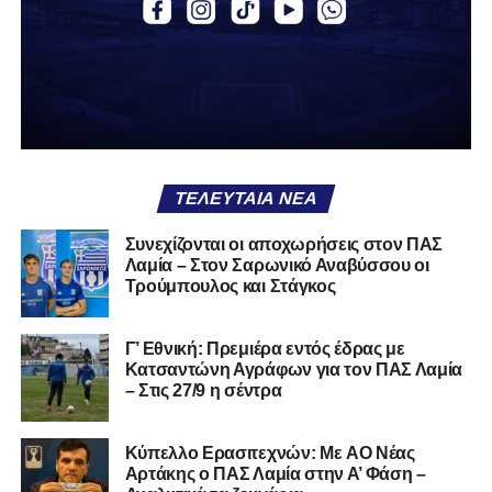
Α.Ο. Θήβα
Α.Ο. Καρύστου
ΑΠΣ Κηφισσός
Κιθαιρών
ΠΑΣ Λαμία
Α.Ε. Μαλεσίνας
ΤΕΛΕΥΤΑΊΑ ΝΈΑ
Α.Ο. Νέας Αρτάκης
Συνεχίζονται οι αποχωρήσεις στον ΠΑΣ
Λαμία – Στον Σαρωνικό Αναβύσσου οι
Α.Ε. Προποντίς Χαλκίδας
Τρούμπουλος και Στάγκος
Ταμυναϊκός Αλιβερίου
Φωκικός
Γ’ Εθνική: Πρεμιέρα εντός έδρας με
Κατσαντώνη Αγράφων για τον ΠΑΣ Λαμία
– Στις 27/9 η σέντρα
Συνολικά, στην
1η φάση
της διοργάνωσης συμμετέχουν
130 ομάδες
από τη Γ’ Εθνική και οι Κυπελλούχοι ή
φιναλίστ των ΕΠΣ που δήλωσαν συμμετοχή. Οι ομάδες
Kύπελλο Ερασιτεχνών: Με AO Nέας
έχουν χωριστεί σε
14 γεωγραφικά γκρουπ
, ενώ μετά την
Αρτάκης ο ΠΑΣ Λαμία στην Α’ Φάση –