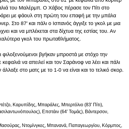
ιρίες με τον Μπαράλες στο 81′ με κεφαλιά από κόρνερ
αλιά του Μαλέρμπ. Ο Χάβος πέρασε τον Πίτι στο
οράρει με φάουλ στη πρώτη του επαφή με την μπάλα
ερ. Στο 87′ και πάλι ο Ισπανός άγγιξε το γκολ με μια
ει και να μπλέκεται στα δίχτυα της εστίας του. Αν
 καλύτερα γκολ του πρωταθλήματος.
ι φιλοξενούμενοι βγήκαν μπροστά με στόχο την
κεφαλιά να απειλεί και τον Σαράνοφ να λέει και πάλι
άλλαξε στο ματς με το 1-0 να είναι και το τελικό σκορ.
έτζο, Καρυπίδης, Μπαράλες, Μπερτόλιο (83′ Πίτι),
σιλαντωνόπουλος), Επστάιν (64′ Τομάς), Βάντερσον,
ασούρας, Ντομίνγκες, Μπανανά, Παπαγεωργίου, Κόρμπος,