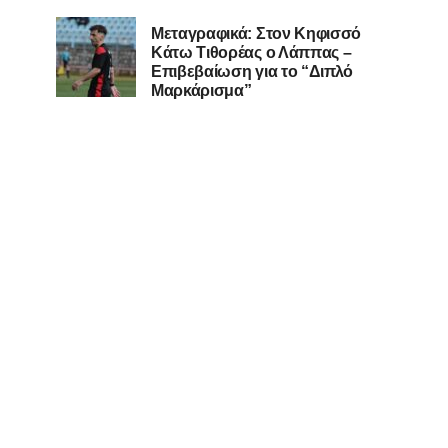
Μεταγραφικά: Στον Κηφισσό
Κάτω Τιθορέας ο Λάππας –
Επιβεβαίωση για το “Διπλό
Μαρκάρισμα”