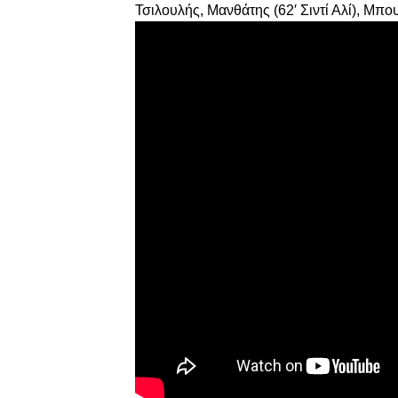
Τσιλουλής, Μανθάτης (62′ Σιντί Αλί), Μπο