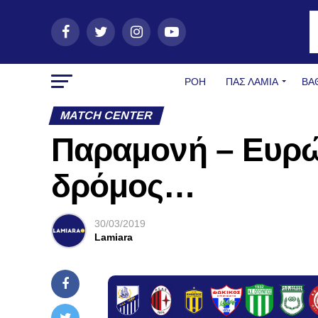
ΡΟΗ
ΠΑΣ ΛΑΜΊΑ
ΒΑ
MATCH CENTER
Παραμονή – Ευρώ
δρόμος…
30/03/2019
Lamiara