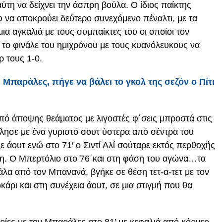
ύτη να δείχνει την άσπρη βούλα. Ο ίδιος παίκτης
φ να αποκρούει δεύτερο συνεχόμενο πέναλτι, με τα
ια αγκαλιά με τους συμπαίκτες του οι οποίοι τον
 το φινάλε του ημιχρόνου με τους κυανόλευκους να
ρ τους 1-0.
Μπαράλες, πήγε να βάλει το γκολ της σεζόν ο Πίτι
πό άποψης θεάματος με λιγοστές φ΄σεις μπροστά στις
είλησε με ένα γυριστό σουτ ύστερα από σέντρα του
 άουτ ενώ στο 71′ ο Σιντί Αλί σούταρε εκτός περθοχής
ληξη. Ο Μπερτόλιο στο 76΄και στη φάση του αγώνα…τα
λα από τον Μπανανά, βγήκε σε θέση τετ-α-τετ με τον
κάρι και στη συνέχεια άουτ, σε μια στιγμή που θα