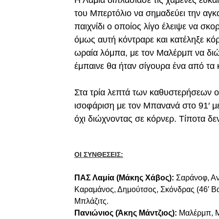
Η Λαμία διπλασίασε τις χαμένες ευκα
του Μπερτόλιο να σημαδεύει την αγκ
παιχνίδι ο οποίος λίγο έλειψε να σκ
όμως αυτή κόντραρε και κατέληξε κόρν
ωραία λόμπα, με τον Μαλέρμπ να διώχν
έμπαινε θα ήταν σίγουρα ένα από τα
Στα τρία λεπτά των καθυστερήσεων ο
ισοφάριση με τον Μπανανά στο 91′ με 
όχι διώχνοντας σε κόρνερ. Τίποτα δεν 
OI ΣΥΝΘΕΣΕΙΣ:
ΠΑΣ Λαμία (Μάκης Χάβος):
Σαράνοφ, Αντ
Καραμάνος, Δημούτσος, Σκόνδρας (46′ Βα
Μπλάζιτς.
Πανιώνιος (Άκης Μάντζιος):
Μαλέρμπ, Μ