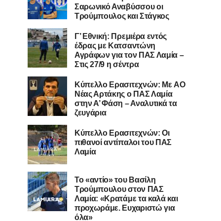
Σαρωνικό Αναβύσσου οι
Τρούμπουλος και Στάγκος
Γ’ Εθνική: Πρεμιέρα εντός
έδρας με Κατσαντώνη
Αγράφων για τον ΠΑΣ Λαμία –
Στις 27/9 η σέντρα
Kύπελλο Ερασιτεχνών: Με AO
Nέας Αρτάκης ο ΠΑΣ Λαμία
στην Α’ Φάση – Αναλυτικά τα
ζευγάρια
Κύπελλο Ερασιτεχνών: Οι
πιθανοί αντίπαλοι του ΠΑΣ
Λαμία
Το «αντίο» του Βασίλη
Τρούμπουλου στον ΠΑΣ
Λαμία: «Κρατάμε τα καλά και
προχωράμε. Ευχαριστώ για
όλα»