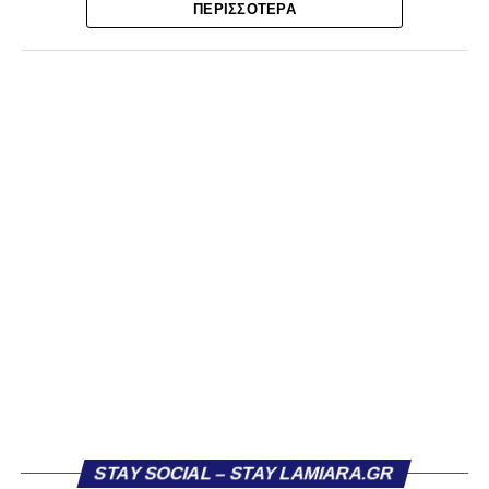
Ο λόγος για τον Βασίλη Τρούμπουλο και τον Χρυσόστομο
ΠΕΡΙΣΣΌΤΕΡΑ
Στάγκο, οι οποίοι θα συνεχίσουν μαζί την ποδοσφαιρική
τους πορεία στον Σαρωνικό Αναβύσσου, με τον σύλλογο
να ανακοινώνει επίσημα την απόκτησή τους.
Ιδιαίτερο ενδιαφέρον παρουσιάζει η περίπτωση του
Βασίλη Τρούμπουλου, ο οποίος βρέθηκε στο στόχαστρο
αρκετών ομάδων το φετινό καλοκαίρι. Ανάμεσα στους
συλλόγους που ενδιαφέρθηκαν έντονα για την απόκτησή
του ήταν η Κόρινθος και ο Ιωνικός, με την ομάδα της
Κορίνθου να εμφανίζεται για μεγάλο χρονικό διάστημα ως
το φαβορί για την υπογραφή του. Ωστόσο, η εξέλιξη ήταν
διαφορετική, καθώς ο 23χρονος αμυντικός επέλεξε τελικά
τον Σαρωνικό Αναβύσσου, όπου θα συναντήσει ξανά τον
πρώην συμπαίκτη του στον ΠΑΣ Λαμία, Χρυσόστομο
Στάγκο.
Η ανακοίνωση για τον Βασίλη Τρούμπουλο
STAY SOCIAL – STAY LAMIARA.GR