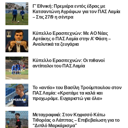
Γ’ Εθνική: Πρεμιέρα εντός έδρας με
Κατσαντώνη Αγράφων για τον ΠΑΣ Λαμία
– Στις 27/9 η σέντρα
Η ανακοίνωση για τον Χρυσόστομο Στάγκο
«Ο Α.Ο. Σαρωνικός Αναβύσσου ανακοινώνει την
Kύπελλο Ερασιτεχνών: Με AO Nέας
απόκτηση του τερματοφύλακα Χρυσόστομου Στάγκου.
Αρτάκης ο ΠΑΣ Λαμία στην Α’ Φάση –
Αναλυτικά τα ζευγάρια
Ο 24χρονος τερματοφύλακας (γεννημένος στις
27/06/2002) προέρχεται επίσης από μία γεμάτη χρονιά
Κύπελλο Ερασιτεχνών: Οι πιθανοί
στη Γ’ Εθνική με τον ΠΑΣ Λαμία. Στο παρελθόν
αντίπαλοι του ΠΑΣ Λαμία
αγωνίστηκε στον Λεβαδειακό, ενώ πέρασε και από ομάδες
της Serie D στην Ιταλία, όπως οι Nocerina, S. Maria
Cilento και Castrovillari, έχοντας ξεκινήσει την
Το «αντίο» του Βασίλη Τρούμπουλου στον
ποδοσφαιρική του διαδρομή από τον Απόλλωνα Σμύρνης.
ΠΑΣ Λαμία: «Κρατάμε τα καλά και
προχωράμε. Ευχαριστώ για όλα»
Τον καλωσορίζουμε στην οικογένεια του Σαρωνικού και
του ευχόμαστε υγεία και επιτυχίες.»
Μεταγραφικά: Στον Κηφισσό Κάτω
Τιθορέας ο Λάππας – Επιβεβαίωση για το
Ακολουθήστε το
lamiara.gr
στο
Google News
για να
“Διπλό Μαρκάρισμα”