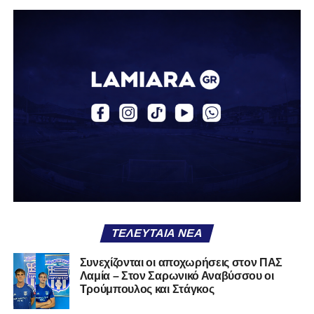
«Ο Α.Ο. Σαρωνικός Αναβύσσου ανακοινώνει την
απόκτηση του ποδοσφαιριστή Βασίλη Τρούμπουλου.
Ο Βασίλης, ο οποίος είναι 23 χρονών (γεννημένος το
2003), αγωνίζεται ως στόπερ και αμυντικός μέσος και την
περσινή σεζόν πραγματοποίησε γεμάτη χρονιά στη Γ’
Εθνική με τα χρώματα του ΠΑΣ Λαμία.
Στο παρελθόν αγωνίστηκε στην ΑΕΚ Β’, με την οποία
κατέγραψε 10 συμμετοχές στη Super League 2, καθώς
επίσης σε Εθνικό και Ζάκυνθο. Ξεκίνησε την καριέρα του
από τα τμήματα υποδομής του ΠΑΣ Λαμία, φτάνοντας
μέχρι την πρώτη ομάδα, με την οποία πραγματοποίησε
συμμετοχή στη Super League απέναντι στον Παναιτωλικό
στις 26 Σεπτεμβρίου 2021.
ΤΕΛΕΥΤΑΊΑ ΝΈΑ
Καλωσορίζουμε τον Βασίλη στην οικογένεια του
Συνεχίζονται οι αποχωρήσεις στον ΠΑΣ
Λαμία – Στον Σαρωνικό Αναβύσσου οι
Σαρωνικού και του ευχόμαστε υγεία και πολλές
Τρούμπουλος και Στάγκος
επιτυχίες.»