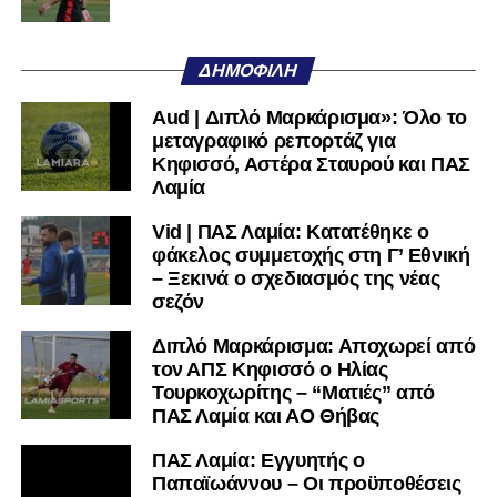
μαθαίνετε πρώτοι τα κυανόλευκα νέα στην Ελλάδα και τον
υπόλοιπο κόσμο. Ακολουθήστε το lamiara.gr στο
Facebook
, στο
Twitter
και στο
Instagram
για να
ΔΗΜΟΦΙΛΉ
μαθαίνετε σε χρόνο dt όλα τα νέα.
Aud | Διπλό Μαρκάρισμα»: Όλο το
μεταγραφικό ρεπορτάζ για
Κηφισσό, Αστέρα Σταυρού και ΠΑΣ
Λαμία
Vid | ΠΑΣ Λαμία: Κατατέθηκε ο
φάκελος συμμετοχής στη Γ’ Εθνική
– Ξεκινά ο σχεδιασμός της νέας
σεζόν
Διπλό Μαρκάρισμα: Αποχωρεί από
τον ΑΠΣ Κηφισσό ο Ηλίας
Τουρκοχωρίτης – “Ματιές” από
ΠΑΣ Λαμία και ΑΟ Θήβας
ΠΑΣ Λαμία: Εγγυητής ο
Παπαϊωάννου – Οι προϋποθέσεις