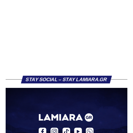
αρκετών ομάδων το φετινό καλοκαίρι. Ανάμεσα στους
συλλόγους που ενδιαφέρθηκαν έντονα για την απόκτησή
του ήταν η Κόρινθος και ο Ιωνικός, με την ομάδα της
Κορίνθου να εμφανίζεται για μεγάλο χρονικό διάστημα ως
το φαβορί για την υπογραφή του. Ωστόσο, η εξέλιξη ήταν
διαφορετική, καθώς ο 23χρονος αμυντικός επέλεξε τελικά
τον Σαρωνικό Αναβύσσου, όπου θα συναντήσει ξανά τον
πρώην συμπαίκτη του στον ΠΑΣ Λαμία, Χρυσόστομο
Στάγκο.
Η ανακοίνωση για τον Βασίλη Τρούμπουλο
STAY SOCIAL – STAY LAMIARA.GR
«Ο Α.Ο. Σαρωνικός Αναβύσσου ανακοινώνει την
απόκτηση του ποδοσφαιριστή Βασίλη Τρούμπουλου.
Ο Βασίλης, ο οποίος είναι 23 χρονών (γεννημένος το
2003), αγωνίζεται ως στόπερ και αμυντικός μέσος και την
περσινή σεζόν πραγματοποίησε γεμάτη χρονιά στη Γ’
Εθνική με τα χρώματα του ΠΑΣ Λαμία.