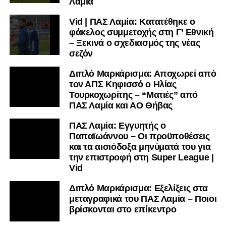
Λαμία
Vid | ΠΑΣ Λαμία: Κατατέθηκε ο
φάκελος συμμετοχής στη Γ’ Εθνική
– Ξεκινά ο σχεδιασμός της νέας
σεζόν
Διπλό Μαρκάρισμα: Αποχωρεί από
τον ΑΠΣ Κηφισσό ο Ηλίας
Τουρκοχωρίτης – “Ματιές” από
ΠΑΣ Λαμία και ΑΟ Θήβας
ΠΑΣ Λαμία: Εγγυητής ο
Παπαϊωάννου – Οι προϋποθέσεις
και τα αισιόδοξα μηνύματά του για
την επιστροφή στη Super League |
Vid
Διπλό Μαρκάρισμα: Εξελίξεις στα
μεταγραφικά του ΠΑΣ Λαμία – Ποιοι
βρίσκονται στο επίκεντρο