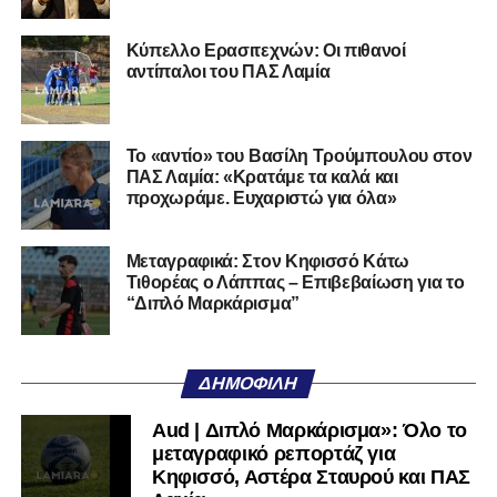
Ο 24χρονος τερματοφύλακας (γεννημένος στις
27/06/2002) προέρχεται επίσης από μία γεμάτη χρονιά
Κύπελλο Ερασιτεχνών: Οι πιθανοί
στη Γ’ Εθνική με τον ΠΑΣ Λαμία. Στο παρελθόν
αντίπαλοι του ΠΑΣ Λαμία
αγωνίστηκε στον Λεβαδειακό, ενώ πέρασε και από ομάδες
της Serie D στην Ιταλία, όπως οι Nocerina, S. Maria
Cilento και Castrovillari, έχοντας ξεκινήσει την
Το «αντίο» του Βασίλη Τρούμπουλου στον
ποδοσφαιρική του διαδρομή από τον Απόλλωνα Σμύρνης.
ΠΑΣ Λαμία: «Κρατάμε τα καλά και
προχωράμε. Ευχαριστώ για όλα»
Τον καλωσορίζουμε στην οικογένεια του Σαρωνικού και
του ευχόμαστε υγεία και επιτυχίες.»
Μεταγραφικά: Στον Κηφισσό Κάτω
Τιθορέας ο Λάππας – Επιβεβαίωση για το
Ακολουθήστε το
lamiara.gr
στο
Google News
για να
“Διπλό Μαρκάρισμα”
μαθαίνετε πρώτοι τα κυανόλευκα νέα στην Ελλάδα και τον
υπόλοιπο κόσμο. Ακολουθήστε το lamiara.gr στο
Facebook
, στο
Twitter
και στο
Instagram
για να
ΔΗΜΟΦΙΛΉ
μαθαίνετε σε χρόνο dt όλα τα νέα.
Aud | Διπλό Μαρκάρισμα»: Όλο το
μεταγραφικό ρεπορτάζ για
Κηφισσό, Αστέρα Σταυρού και ΠΑΣ