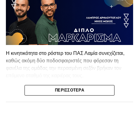
Η κινητικότητα στο ρόστερ του ΠΑΣ Λαμία συνεχίζεται,
καθώς ακόμη δύο ποδοσφαιριστές που φόρεσαν τη
φανέλα της ομάδας την περασμένη σεζόν βρήκαν τον
επόμενο σταθμό της καριέρας τους.
Ο λόγος για τον Βασίλη Τρούμπουλο και τον Χρυσόστομο
ΠΕΡΙΣΣΌΤΕΡΑ
Στάγκο, οι οποίοι θα συνεχίσουν μαζί την ποδοσφαιρική
τους πορεία στον Σαρωνικό Αναβύσσου, με τον σύλλογο
να ανακοινώνει επίσημα την απόκτησή τους.
Ιδιαίτερο ενδιαφέρον παρουσιάζει η περίπτωση του
Βασίλη Τρούμπουλου, ο οποίος βρέθηκε στο στόχαστρο