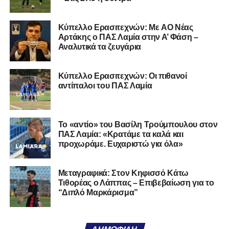
υπόλοιπο κόσμο. Ακολουθήστε το lamiara.gr στο
Facebook
, στο
Twitter
και στο
Instagram
για να
Kύπελλο Ερασιτεχνών: Με AO Nέας
μαθαίνετε σε χρόνο dt όλα τα νέα.
Αρτάκης ο ΠΑΣ Λαμία στην Α’ Φάση –
Αναλυτικά τα ζευγάρια
Κύπελλο Ερασιτεχνών: Οι πιθανοί
αντίπαλοι του ΠΑΣ Λαμία
Το «αντίο» του Βασίλη Τρούμπουλου στον
ΠΑΣ Λαμία: «Κρατάμε τα καλά και
προχωράμε. Ευχαριστώ για όλα»
Μεταγραφικά: Στον Κηφισσό Κάτω
Τιθορέας ο Λάππας – Επιβεβαίωση για το
“Διπλό Μαρκάρισμα”