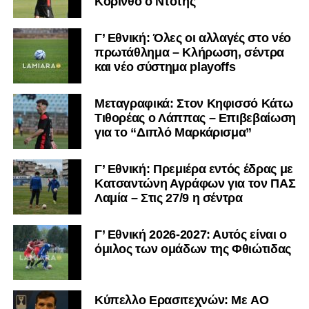
Κόρινθο ο Ντότης
Γ’ Εθνική: Όλες οι αλλαγές στο νέο
πρωτάθλημα – Κλήρωση, σέντρα
και νέο σύστημα playoffs
Μεταγραφικά: Στον Κηφισσό Κάτω
Τιθορέας ο Λάππας – Επιβεβαίωση
για το “Διπλό Μαρκάρισμα”
Γ’ Εθνική: Πρεμιέρα εντός έδρας με
Κατσαντώνη Αγράφων για τον ΠΑΣ
Λαμία – Στις 27/9 η σέντρα
Γ’ Εθνική 2026-2027: Αυτός είναι ο
όμιλος των ομάδων της Φθιώτιδας
Kύπελλο Ερασιτεχνών: Με AO