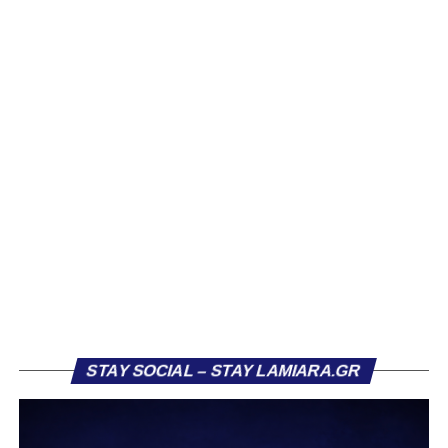
απόκτηση του ποδοσφαιριστή Βασίλη Τρούμπουλου.
Ο Βασίλης, ο οποίος είναι 23 χρονών (γεννημένος το
2003), αγωνίζεται ως στόπερ και αμυντικός μέσος και την
περσινή σεζόν πραγματοποίησε γεμάτη χρονιά στη Γ’
Εθνική με τα χρώματα του ΠΑΣ Λαμία.
Στο παρελθόν αγωνίστηκε στην ΑΕΚ Β’, με την οποία
κατέγραψε 10 συμμετοχές στη Super League 2, καθώς
επίσης σε Εθνικό και Ζάκυνθο. Ξεκίνησε την καριέρα του
από τα τμήματα υποδομής του ΠΑΣ Λαμία, φτάνοντας
μέχρι την πρώτη ομάδα, με την οποία πραγματοποίησε
συμμετοχή στη Super League απέναντι στον Παναιτωλικό
στις 26 Σεπτεμβρίου 2021.
Καλωσορίζουμε τον Βασίλη στην οικογένεια του
STAY SOCIAL – STAY LAMIARA.GR
Σαρωνικού και του ευχόμαστε υγεία και πολλές
επιτυχίες.»