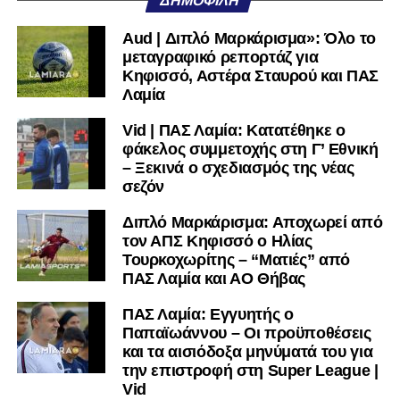
ΔΗΜΟΦΙΛΉ
Aud | Διπλό Μαρκάρισμα»: Όλο το
μεταγραφικό ρεπορτάζ για
Κηφισσό, Αστέρα Σταυρού και ΠΑΣ
Λαμία
Vid | ΠΑΣ Λαμία: Κατατέθηκε ο
φάκελος συμμετοχής στη Γ’ Εθνική
– Ξεκινά ο σχεδιασμός της νέας
σεζόν
Διπλό Μαρκάρισμα: Αποχωρεί από
τον ΑΠΣ Κηφισσό ο Ηλίας
Τουρκοχωρίτης – “Ματιές” από
ΠΑΣ Λαμία και ΑΟ Θήβας
ΠΑΣ Λαμία: Εγγυητής ο
Παπαϊωάννου – Οι προϋποθέσεις
και τα αισιόδοξα μηνύματά του για
την επιστροφή στη Super League |
Vid