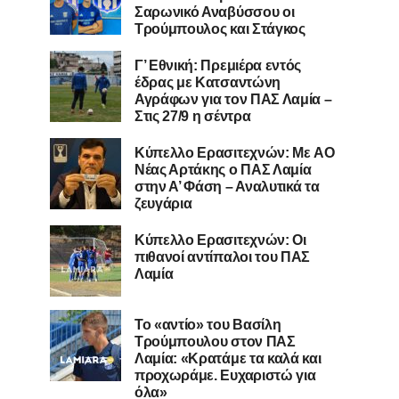
Σαρωνικό Αναβύσσου οι
Τρούμπουλος και Στάγκος
Γ’ Εθνική: Πρεμιέρα εντός
έδρας με Κατσαντώνη
Αγράφων για τον ΠΑΣ Λαμία –
Στις 27/9 η σέντρα
Kύπελλο Ερασιτεχνών: Με AO
Nέας Αρτάκης ο ΠΑΣ Λαμία
στην Α’ Φάση – Αναλυτικά τα
ζευγάρια
Κύπελλο Ερασιτεχνών: Οι
πιθανοί αντίπαλοι του ΠΑΣ
Λαμία
Το «αντίο» του Βασίλη
Τρούμπουλου στον ΠΑΣ
Λαμία: «Κρατάμε τα καλά και
προχωράμε. Ευχαριστώ για
όλα»