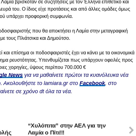
Λαμία βρισκόταν σε συζητήσεις με τον Έλληνα επιθετικό και
λευρά του. Ο ίδιος είχε προτάσεις και από άλλες ομάδες όμως
αφού υπάρχει προφορική συμφωνία.
 ποδοσφαιριστής που θα αποκτήσει η Λαμία στην μεταγραφική
με τους Πλιάτσικα και Δημούτσο.
και επίσημα οι ποδοσφαιριστές έχει να κάνει με τα οικονομικά
λημα ρευστότητας. Υπενθυμίζεται πως υπάρχουν οφειλές προς
ποιες χορηγίες, ύψους περίπου 700.000
€
gle News
για να μαθαίνετε πρώτοι τα κυανόλευκα νέα
. Ακολουθήστε το lamiara.gr στο
Facebook
, στο
αίνετε σε χρόνο dt όλα τα νέα.
“Χυλόπιτα” στην ΑΕΛ για την
ολής
Λαμία ο Πίτι!!!