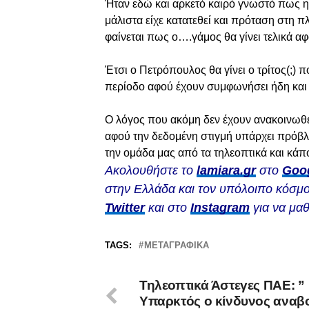
Ήταν εδώ και αρκετό καιρό γνωστό πως η 
μάλιστα είχε κατατεθεί και πρόταση στη π
φαίνεται πως ο….γάμος θα γίνει τελικά 
Έτσι ο Πετρόπουλος θα γίνει ο τρίτος(;)
περίοδο αφού έχουν συμφωνήσει ήδη και 
Ο λόγος που ακόμη δεν έχουν ανακοινωθεί 
αφού την δεδομένη στιγμή υπάρχει πρόβ
την ομάδα μας από τα τηλεοπτικά και κά
Ακολουθήστε το
lamiara.gr
στο
Goo
στην Ελλάδα και τον υπόλοιπο κόσμο
Twitter
και στο
Instagram
για να μαθ
TAGS:
ΜΕΤΑΓΡΑΦΙΚΆ
Τηλεοπτικά Άστεγες ΠΑΕ: ”
Υπαρκτός ο κίνδυνος αναβ