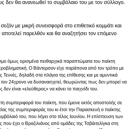
ς δεν θα ανανεωθεί το συμβόλαιο του με τον σύλλογο.
 σεζόν με μικρή συνεισφορά στο επιθετικό κομμάτι και
 αποτελεί παρελθόν και θα αναζητήσει τον επόμενο
μο όμως ορισμένα πειθαρχικά παραπτώματα του παίκτη
προβληματική. Ο Βάντερσον είχε παράπονα από τον τρόπο με
Τεννές, δηλαδή στα πλάγια της επίθεσης και με αμυντικά
 τον 24χρονο να δυσανασχετεί, θεωρώντας πως δεν μπορεί να
δεν είναι «ελεύθερος» να κάνει το παιχνίδι του.
τη συμπεριφορά του παίκτη, που έμεινε εκτός αποστολής σε
τίας της συμπεριφοράς του κι έτσι την Παρασκευή ο παίκτης
μβόλαιό του, που λήγει στο τέλος Ιουνίου. Η επίσπευση των
ις που έχει ο Βραζιλιάνος από ομάδες της Τσβάιτελίγκα στη