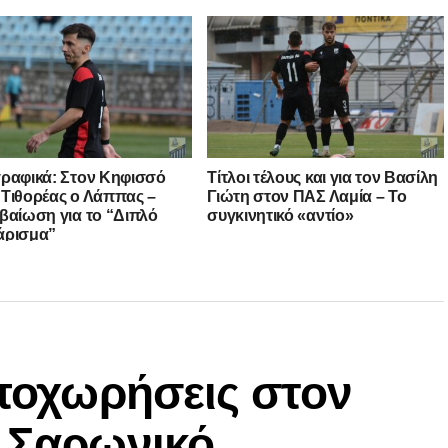
ραφικά: Στον Κηφισσό
Τίτλοι τέλους και για τον Βασίλη
Τιθορέας ο Λάππας –
Γιώτη στον ΠΑΣ Λαμία – Το
βαίωση για το “Διπλό
συγκινητικό «αντίο»
άρισμα”
αποχωρήσεις στον
ν Σαρωνικό