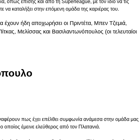
α, όπως επίσης και από τη Superleague, με τον ίδιο να τις
στε να καταλήξει στην επόμενη ομάδα της καριέρας του.
α έχουν ήδη αποχωρήσει οι Πριντέτα, Μπεν Τζεμιά,
 Πίτκας, Μελίσσας και Βασιλαντωνόπουλος (οι τελευταίοι
όπουλο
 αναφέρουν πως έχει επέλθει συμφωνία ανάμεσα στην ομάδα μας
o οποίος έμεινε ελεύθερος από τον Πλατανιά.