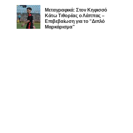
Μεταγραφικά: Στον Κηφισσό
Κάτω Τιθορέας ο Λάππας –
Επιβεβαίωση για το “Διπλό
Μαρκάρισμα”