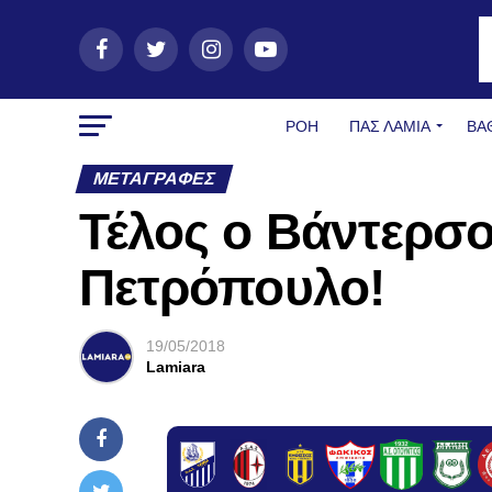
ΡΟΗ
ΠΑΣ ΛΑΜΊΑ
ΒΑ
ΜΕΤΑΓΡΑΦΈΣ
Τέλος ο Βάντερσ
Πετρόπουλο!
19/05/2018
Lamiara