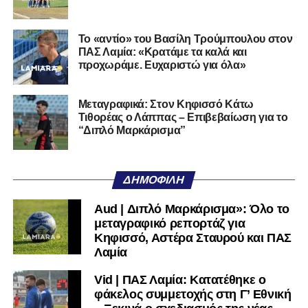
της Serie D στην Ιταλία, όπως οι Nocerina, S. Maria
Cilento και Castrovillari, έχοντας ξεκινήσει την
Το «αντίο» του Βασίλη Τρούμπουλου στον
ποδοσφαιρική του διαδρομή από τον Απόλλωνα Σμύρνης.
ΠΑΣ Λαμία: «Κρατάμε τα καλά και
προχωράμε. Ευχαριστώ για όλα»
Τον καλωσορίζουμε στην οικογένεια του Σαρωνικού και
του ευχόμαστε υγεία και επιτυχίες.»
Μεταγραφικά: Στον Κηφισσό Κάτω
Τιθορέας ο Λάππας – Επιβεβαίωση για το
Ακολουθήστε το
lamiara.gr
στο
Google News
για να
“Διπλό Μαρκάρισμα”
μαθαίνετε πρώτοι τα κυανόλευκα νέα στην Ελλάδα και τον
υπόλοιπο κόσμο. Ακολουθήστε το lamiara.gr στο
Facebook
, στο
Twitter
και στο
Instagram
για να
ΔΗΜΟΦΙΛΉ
μαθαίνετε σε χρόνο dt όλα τα νέα.
Aud | Διπλό Μαρκάρισμα»: Όλο το
μεταγραφικό ρεπορτάζ για
Κηφισσό, Αστέρα Σταυρού και ΠΑΣ
Λαμία
Vid | ΠΑΣ Λαμία: Κατατέθηκε ο
φάκελος συμμετοχής στη Γ’ Εθνική