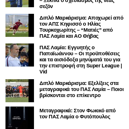
– Ξεκινά ο σχεδιασμός της νέας
σεζόν
Διπλό Μαρκάρισμα: Αποχωρεί από
τον ΑΠΣ Κηφισσό ο Ηλίας
Τουρκοχωρίτης – “Ματιές” από
ΠΑΣ Λαμία και ΑΟ Θήβας
ΠΑΣ Λαμία: Εγγυητής ο
Παπαϊωάννου – Οι προϋποθέσεις
και τα αισιόδοξα μηνύματά του για
την επιστροφή στη Super League |
Vid
Διπλό Μαρκάρισμα: Εξελίξεις στα
μεταγραφικά του ΠΑΣ Λαμία – Ποιοι
βρίσκονται στο επίκεντρο
Μεταγραφικά: Στον Φωκικό από
τον ΠΑΣ Λαμία ο Φυτόπουλος