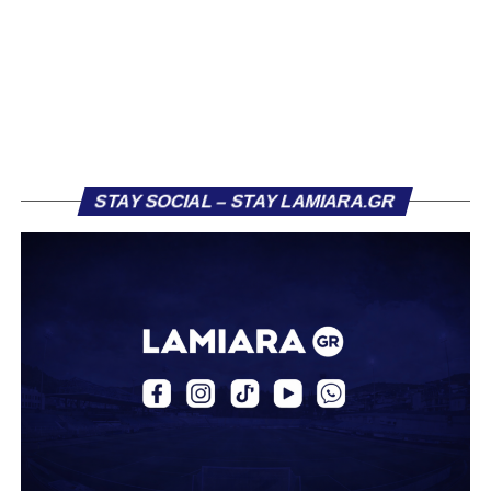
το φαβορί για την υπογραφή του. Ωστόσο, η εξέλιξη ήταν
διαφορετική, καθώς ο 23χρονος αμυντικός επέλεξε τελικά
τον Σαρωνικό Αναβύσσου, όπου θα συναντήσει ξανά τον
πρώην συμπαίκτη του στον ΠΑΣ Λαμία, Χρυσόστομο
Στάγκο.
Η ανακοίνωση για τον Βασίλη Τρούμπουλο
STAY SOCIAL – STAY LAMIARA.GR
«Ο Α.Ο. Σαρωνικός Αναβύσσου ανακοινώνει την
απόκτηση του ποδοσφαιριστή Βασίλη Τρούμπουλου.
Ο Βασίλης, ο οποίος είναι 23 χρονών (γεννημένος το
2003), αγωνίζεται ως στόπερ και αμυντικός μέσος και την
περσινή σεζόν πραγματοποίησε γεμάτη χρονιά στη Γ’
Εθνική με τα χρώματα του ΠΑΣ Λαμία.
Στο παρελθόν αγωνίστηκε στην ΑΕΚ Β’, με την οποία
κατέγραψε 10 συμμετοχές στη Super League 2, καθώς
επίσης σε Εθνικό και Ζάκυνθο. Ξεκίνησε την καριέρα του