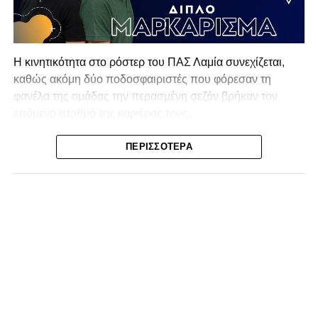
Η κινητικότητα στο ρόστερ του ΠΑΣ Λαμία συνεχίζεται,
καθώς ακόμη δύο ποδοσφαιριστές που φόρεσαν τη
φανέλα της ομάδας την περασμένη σεζόν βρήκαν τον
επόμενο σταθμό της καριέρας τους.
Ο λόγος για τον Βασίλη Τρούμπουλο και τον Χρυσόστομο
ΠΕΡΙΣΣΌΤΕΡΑ
Στάγκο, οι οποίοι θα συνεχίσουν μαζί την ποδοσφαιρική
τους πορεία στον Σαρωνικό Αναβύσσου, με τον σύλλογο
να ανακοινώνει επίσημα την απόκτησή τους.
Ιδιαίτερο ενδιαφέρον παρουσιάζει η περίπτωση του
Βασίλη Τρούμπουλου, ο οποίος βρέθηκε στο στόχαστρο
αρκετών ομάδων το φετινό καλοκαίρι. Ανάμεσα στους
συλλόγους που ενδιαφέρθηκαν έντονα για την απόκτησή
του ήταν η Κόρινθος και ο Ιωνικός, με την ομάδα της
Κορίνθου να εμφανίζεται για μεγάλο χρονικό διάστημα ως