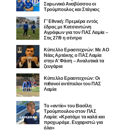
Σαρωνικό Αναβύσσου οι
Τρούμπουλος και Στάγκος
Γ’ Εθνική: Πρεμιέρα εντός
έδρας με Κατσαντώνη
Αγράφων για τον ΠΑΣ Λαμία –
Στις 27/9 η σέντρα
Kύπελλο Ερασιτεχνών: Με AO
Nέας Αρτάκης ο ΠΑΣ Λαμία
στην Α’ Φάση – Αναλυτικά τα
ζευγάρια
Κύπελλο Ερασιτεχνών: Οι
πιθανοί αντίπαλοι του ΠΑΣ
Λαμία
Το «αντίο» του Βασίλη
Τρούμπουλου στον ΠΑΣ
Λαμία: «Κρατάμε τα καλά και
προχωράμε. Ευχαριστώ για
όλα»