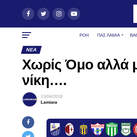
ΡΟΗ
ΠΑΣ ΛΑΜΊΑ
ΒΑ
ΝΈΑ
Χωρίς Όμο αλλά μ
νίκη….
13/04/2018
Lamiara