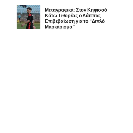
Μεταγραφικά: Στον Κηφισσό
Κάτω Τιθορέας ο Λάππας –
Επιβεβαίωση για το “Διπλό
Μαρκάρισμα”