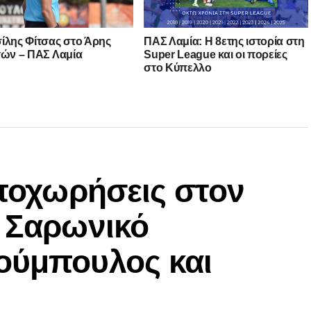
ίλης Φίτσας στο Άρης
ΠΑΣ Λαμία: Η 8ετης ιστορία στη
τών – ΠΑΣ Λαμία
Super League και οι πορείες
στο Κύπελλο
αποχωρήσεις στον
ν Σαρωνικό
ούμπουλος και