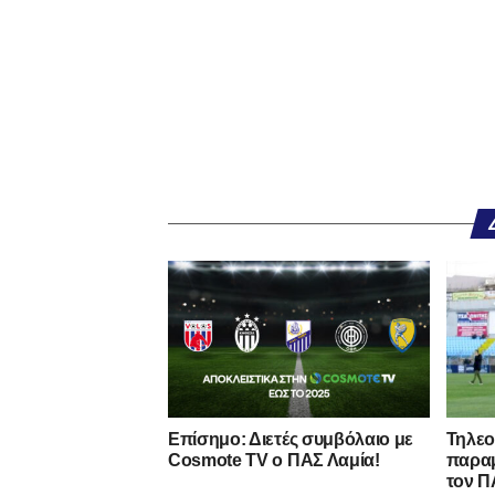
Eπίσημο: Διετές συμβόλαιο με
Τηλεο
Cosmote TV o ΠΑΣ Λαμία!
παραμ
τον Π