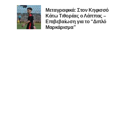
Μεταγραφικά: Στον Κηφισσό
Κάτω Τιθορέας ο Λάππας –
Επιβεβαίωση για το “Διπλό
Μαρκάρισμα”