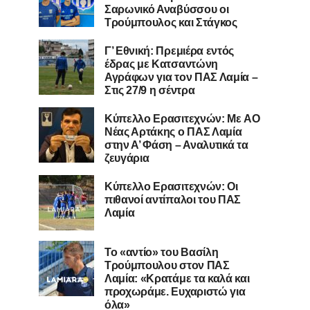
Σαρωνικό Αναβύσσου οι
Τρούμπουλος και Στάγκος
Γ’ Εθνική: Πρεμιέρα εντός
έδρας με Κατσαντώνη
Αγράφων για τον ΠΑΣ Λαμία –
Στις 27/9 η σέντρα
Kύπελλο Ερασιτεχνών: Με AO
Nέας Αρτάκης ο ΠΑΣ Λαμία
στην Α’ Φάση – Αναλυτικά τα
ζευγάρια
Κύπελλο Ερασιτεχνών: Οι
πιθανοί αντίπαλοι του ΠΑΣ
Λαμία
Το «αντίο» του Βασίλη
Τρούμπουλου στον ΠΑΣ
Λαμία: «Κρατάμε τα καλά και
προχωράμε. Ευχαριστώ για
όλα»