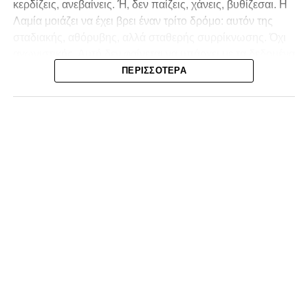
κερδίζεις, ανεβαίνεις. Ή, δεν παίζεις, χάνεις, βυθίζεσαι. Η
Λαμία
μοιάζει να έχει βρει έναν τρίτο δρόμο: αυτόν της
σταδιακής, αθόρυβης, αλλά σταθερής συρρίκνωσης. Όχι
αγωνιστικής. Αυτή δεν φαίνεται να υπάρχει με τα δεδομένα
της κατηγορίας. Της συρρίκνωσης της ίδιας της
ΠΕΡΙΣΣΌΤΕΡΑ
υπόστασής της.
Γράφει ο Νίκος Μώκος
Για μια ομάδα που πέρασε μια σχεδόν δεκαετία στα
σαλόνια της
Super League 1
, που έφτιαξε όνομα και
αναγνωρισιμότητα, δεν μπορεί η κουβέντα της πόλης να
είναι «μας αδικούν», «μας πολεμούν», «μας έχουν βάλει
στο μάτι».
Αυτά είναι πολυτέλειες των μικρών
.
Όχι των
ομάδων που ζητούν να παραμείνουν μεγάλες, έστω
και μέσα σε μια μικρή κατηγορία.
Η Λαμία, αντί να λειτουργεί ως το κεντρικό σημείο
αναφοράς του ποδοσφαιρικού χάρτη στον
Νομός