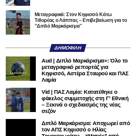
Αυτοπεποίθηση.
Αν η Λαμία συνεχίσει να μικραίνει τον εαυτό της, δεν θα
Μεταγραφικά: Στον Κηφισσό Κάτω
Τιθορέας ο Λάππας – Επιβεβαίωση για το
χρειαστεί κανείς άλλος να το κάνει.
“Διπλό Μαρκάρισμα”
Όταν αποφασίσει να συνειδητοποιήσει ότι είναι
μεγάλη, τότε η Γ’ Εθνική θα μοιάζει από μόνη της
ΔΗΜΟΦΙΛΉ
πολύ μικρή.
Aud | Διπλό Μαρκάρισμα»: Όλο το
Ακολουθήστε το
lamiara.gr
στο
Google News
για να
μεταγραφικό ρεπορτάζ για
μαθαίνετε πρώτοι τα κυανόλευκα νέα στην Ελλάδα και τον
Κηφισσό, Αστέρα Σταυρού και ΠΑΣ
υπόλοιπο κόσμο. Ακολουθήστε το lamiara.gr στο
Λαμία
Facebook
, στο
Twitter
και στο
Instagram
για να
Vid | ΠΑΣ Λαμία: Κατατέθηκε ο
μαθαίνετε σε χρόνο dt όλα τα νέα.
φάκελος συμμετοχής στη Γ’ Εθνική
– Ξεκινά ο σχεδιασμός της νέας
σεζόν
Διπλό Μαρκάρισμα: Αποχωρεί από
τον ΑΠΣ Κηφισσό ο Ηλίας
Τουρκοχωρίτης – “Ματιές” από