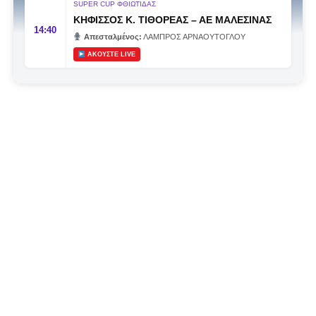
SUPER CUP ΦΘΙΩΤΙΔΑΣ
είναι «μας αδικούν», «μας πολεμούν», «μας έχουν βάλει
ΚΗΦΙΣΣΟΣ Κ. ΤΙΘΟΡΕΑΣ
–
ΑΕ ΜΑΛΕΣΙΝΑΣ
στο μάτι».
Αυτά είναι πολυτέλειες των μικρών
.
Όχι των
14:40
Απεσταλμένος:
ΛΑΜΠΡΟΣ ΑΡΝΑΟΥΤΟΓΛΟΥ
ομάδων που ζητούν να παραμείνουν μεγάλες, έστω
ΑΚΟΥΣΤΕ LIVE
και μέσα σε μια μικρή κατηγορία.
Η Λαμία, αντί να λειτουργεί ως το κεντρικό σημείο
αναφοράς του ποδοσφαιρικού χάρτη στον
Νομός
Φθιώτιδας
, επιτρέπει το αντίθετο: Να συζητείται ότι άλλοι
έχουν μεγαλύτερη επιρροή. Ακόμη κι εντός των τειχών.
Δεν έχει σημασία αν ισχύει σημασία έχει ότι
κυκλοφορεί. Και μόνο που κυκλοφορεί, μικραίνει την
ομάδα.
Η δυναμική που χτίστηκε με κόπο, με χρήματα, με
δουλειά, με ατέλειωτες ώρες ανθρώπων που δεν
φαίνονται βρίσκεται σήμερα διάτρητη. Σαν ένα σακάκι
καλό που κάποτε φόρεσες σε επίσημες περιστάσεις τώρα
το κρατάς στη ντουλάπα, τσαλακωμένο, χωρίς να ξέρεις
αν πρέπει να το φορέσεις ξανά ή να το χαρίσεις. Η Λαμία