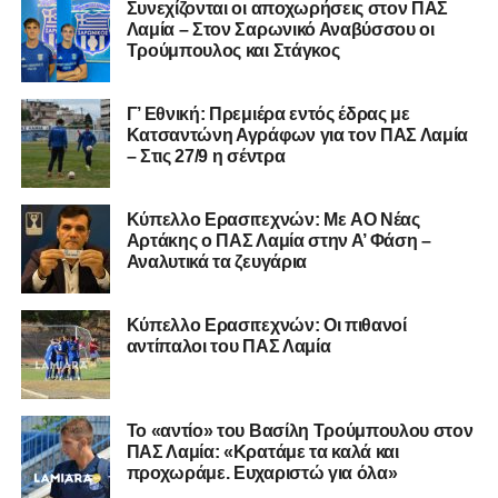
Συνεχίζονται οι αποχωρήσεις στον ΠΑΣ
καλοκαίρι και όσα ισχύουν σήμερα, λείπει. Μιλάμε για μία
Λαμία – Στον Σαρωνικό Αναβύσσου οι
διοίκηση πρωτοδικείου που πήρε τη καυτή πατάτα
Τρούμπουλος και Στάγκος
άλλωστε. Δεν μπορούν να υπάρχουν απαιτήσεις.
Γ’ Εθνική: Πρεμιέρα εντός έδρας με
Η Λαμία μπορεί να επιστρέψει. Έχει τον κόσμο, έχει το
Κατσαντώνη Αγράφων για τον ΠΑΣ Λαμία
όνομα, έχει τη βάση. Αυτό που δεν έχει και πρέπει να
– Στις 27/9 η σέντρα
ξαναβρεί είναι αυτοπεποίθηση. Όχι αλαζονεία.
Αυτοπεποίθηση.
Kύπελλο Ερασιτεχνών: Με AO Nέας
Αρτάκης ο ΠΑΣ Λαμία στην Α’ Φάση –
Αν η Λαμία συνεχίσει να μικραίνει τον εαυτό της, δεν θα
Αναλυτικά τα ζευγάρια
χρειαστεί κανείς άλλος να το κάνει.
Κύπελλο Ερασιτεχνών: Οι πιθανοί
Όταν αποφασίσει να συνειδητοποιήσει ότι είναι
αντίπαλοι του ΠΑΣ Λαμία
μεγάλη, τότε η Γ’ Εθνική θα μοιάζει από μόνη της
πολύ μικρή.
Ακολουθήστε το
lamiara.gr
στο
Google News
για να
Το «αντίο» του Βασίλη Τρούμπουλου στον
ΠΑΣ Λαμία: «Κρατάμε τα καλά και
μαθαίνετε πρώτοι τα κυανόλευκα νέα στην Ελλάδα και τον
προχωράμε. Ευχαριστώ για όλα»
υπόλοιπο κόσμο. Ακολουθήστε το lamiara.gr στο