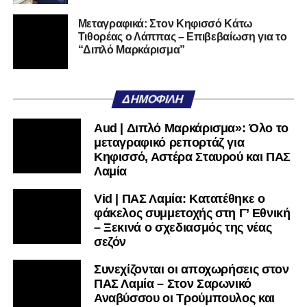
Facebook
, στο
Twitter
και στο
Instagram
για να
μαθαίνετε σε χρόνο dt όλα τα νέα.
Μεταγραφικά: Στον Κηφισσό Κάτω
Τιθορέας ο Λάππας – Επιβεβαίωση για το
“Διπλό Μαρκάρισμα”
ΔΗΜΟΦΙΛΉ
Aud | Διπλό Μαρκάρισμα»: Όλο το
μεταγραφικό ρεπορτάζ για
Κηφισσό, Αστέρα Σταυρού και ΠΑΣ
Λαμία
Vid | ΠΑΣ Λαμία: Κατατέθηκε ο
φάκελος συμμετοχής στη Γ’ Εθνική
– Ξεκινά ο σχεδιασμός της νέας
σεζόν
Συνεχίζονται οι αποχωρήσεις στον
ΠΑΣ Λαμία – Στον Σαρωνικό
Αναβύσσου οι Τρούμπουλος και