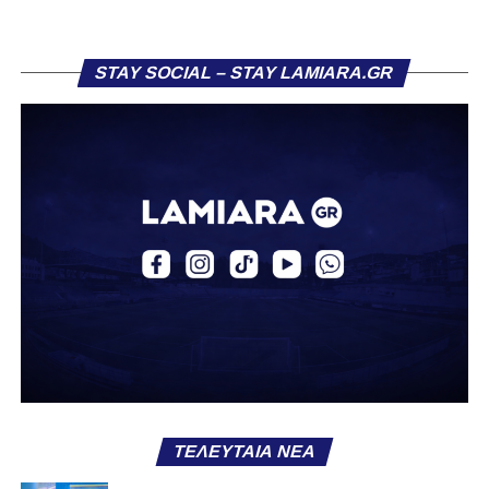
δείχνει να μην ξέρει τι θέλει να είναι. Και αυτό είναι πάντα
χειρότερο από το να ξέρεις ότι είσαι μικρός.
STAY SOCIAL – STAY LAMIARA.GR
Το πιο ανησυχητικό δεν είναι η κατηγορία, είναι ότι
φίλαθλοι και περίγυρος, αντί για παράγοντες
σταθερότητας, γίνονται πολλαπλασιαστές αμφιβολίας.
Ασχολούνται περισσότερο με τις «χάρες» των άλλων
παρά με τις δικές τους αδυναμίες. Σαν να ψάχνεις
στον διπλανό το γιατί δεν βρέχει, ενώ κρατάς
ομπρέλα μέσα στο σαλόνι.
Μια
ομάδα
με
brand
, με
ιστορική διαδρομή
, με
εμπειρία
ανώτερων επιπέδων,
δεν μπορεί να εκπέμπει
εικόνα ομάδας-θύματος.
Δεν γίνεται να μιλά για «κέντρα
αποφάσεων» και «επιρροές» και «αδικίες».
Αυτά είναι
ομολογίες μειονεξίας. Και οι μεγάλες ομάδες δεν
ομολογούν μειονεξία. Τη διορθώνουν.
Βέβαια αυτό
ΤΕΛΕΥΤΑΊΑ ΝΈΑ
απαιτεί και ισχυρό διοικητικό αποτύπωμα. Κάτι που σε
αυτή την έκδοση του ΠΑΣ Λαμία, με όσα προηγήθηκαν το