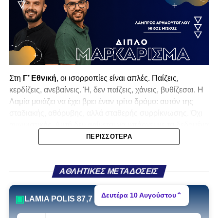
Στη
Γ’ Εθνική
, οι ισορροπίες είναι απλές. Παίζεις,
κερδίζεις, ανεβαίνεις. Ή, δεν παίζεις, χάνεις, βυθίζεσαι. Η
Λαμία
μοιάζει να έχει βρει έναν τρίτο δρόμο: αυτόν της
σταδιακής, αθόρυβης, αλλά σταθερής συρρίκνωσης. Όχι
αγωνιστικής. Αυτή δεν φαίνεται να υπάρχει με τα δεδομένα
της κατηγορίας. Της συρρίκνωσης της ίδιας της
ΠΕΡΙΣΣΌΤΕΡΑ
υπόστασής της.
Γράφει ο Νίκος Μώκος
ΑΘΛΗΤΙΚΕΣ ΜΕΤΑΔΟΣΕΙΣ
Για μια ομάδα που πέρασε μια σχεδόν δεκαετία στα
Δευτέρα 10 Αυγούστου
⌃
▣
LAMIA POLIS 87,7
σαλόνια της
Super League 1
, που έφτιαξε όνομα και
αναγνωρισιμότητα, δεν μπορεί η κουβέντα της πόλης να