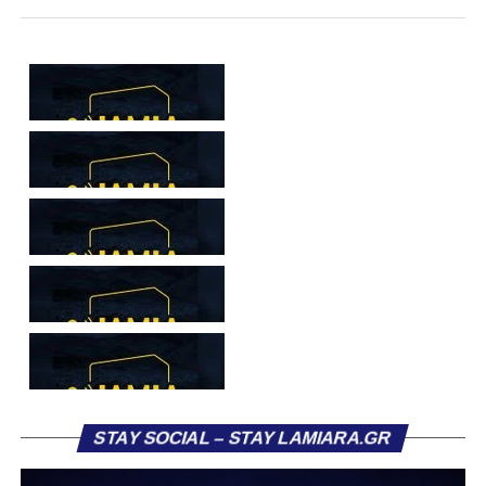
τους πορεία στον Σαρωνικό Αναβύσσου, με τον σύλλογο
να ανακοινώνει επίσημα την απόκτησή τους.
Ιδιαίτερο ενδιαφέρον παρουσιάζει η περίπτωση του
Βασίλη Τρούμπουλου, ο οποίος βρέθηκε στο στόχαστρο
αρκετών ομάδων το φετινό καλοκαίρι. Ανάμεσα στους
συλλόγους που ενδιαφέρθηκαν έντονα για την απόκτησή
του ήταν η Κόρινθος και ο Ιωνικός, με την ομάδα της
Κορίνθου να εμφανίζεται για μεγάλο χρονικό διάστημα ως
το φαβορί για την υπογραφή του. Ωστόσο, η εξέλιξη ήταν
διαφορετική, καθώς ο 23χρονος αμυντικός επέλεξε τελικά
τον Σαρωνικό Αναβύσσου, όπου θα συναντήσει ξανά τον
πρώην συμπαίκτη του στον ΠΑΣ Λαμία, Χρυσόστομο
Στάγκο.
Η ανακοίνωση για τον Βασίλη Τρούμπουλο
STAY SOCIAL – STAY LAMIARA.GR
«Ο Α.Ο. Σαρωνικός Αναβύσσου ανακοινώνει την
απόκτηση του ποδοσφαιριστή Βασίλη Τρούμπουλου.