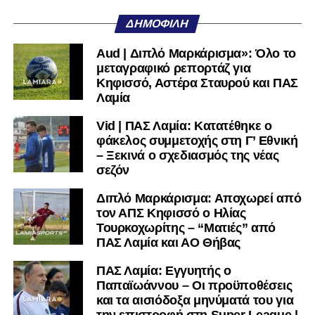
Facebook
, στο
Twitter
και στο
Instagram
για να
ΔΗΜΟΦΙΛΉ
μαθαίνετε σε χρόνο dt όλα τα νέα.
Aud | Διπλό Μαρκάρισμα»: Όλο το
μεταγραφικό ρεπορτάζ για
Κηφισσό, Αστέρα Σταυρού και ΠΑΣ
Λαμία
Vid | ΠΑΣ Λαμία: Κατατέθηκε ο
φάκελος συμμετοχής στη Γ’ Εθνική
– Ξεκινά ο σχεδιασμός της νέας
σεζόν
Διπλό Μαρκάρισμα: Αποχωρεί από
τον ΑΠΣ Κηφισσό ο Ηλίας
Τουρκοχωρίτης – “Ματιές” από
ΠΑΣ Λαμία και ΑΟ Θήβας
ΠΑΣ Λαμία: Εγγυητής ο
Παπαϊωάννου – Οι προϋποθέσεις
και τα αισιόδοξα μηνύματά του για