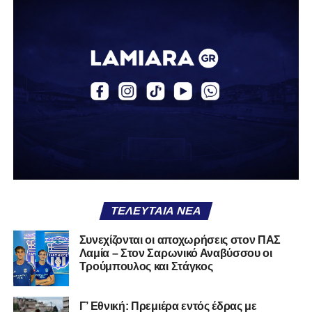
Ο Βασίλης, ο οποίος είναι 23 χρονών (γεννημένος το
2003), αγωνίζεται ως στόπερ και αμυντικός μέσος και την
περσινή σεζόν πραγματοποίησε γεμάτη χρονιά στη Γ’
Εθνική με τα χρώματα του ΠΑΣ Λαμία.
Στο παρελθόν αγωνίστηκε στην ΑΕΚ Β’, με την οποία
κατέγραψε 10 συμμετοχές στη Super League 2, καθώς
επίσης σε Εθνικό και Ζάκυνθο. Ξεκίνησε την καριέρα του
από τα τμήματα υποδομής του ΠΑΣ Λαμία, φτάνοντας
μέχρι την πρώτη ομάδα, με την οποία πραγματοποίησε
συμμετοχή στη Super League απέναντι στον Παναιτωλικό
στις 26 Σεπτεμβρίου 2021.
ΤΕΛΕΥΤΑΊΑ ΝΈΑ
Καλωσορίζουμε τον Βασίλη στην οικογένεια του
Συνεχίζονται οι αποχωρήσεις στον ΠΑΣ
Λαμία – Στον Σαρωνικό Αναβύσσου οι
Σαρωνικού και του ευχόμαστε υγεία και πολλές
Τρούμπουλος και Στάγκος
επιτυχίες.»
Γ’ Εθνική: Πρεμιέρα εντός έδρας με