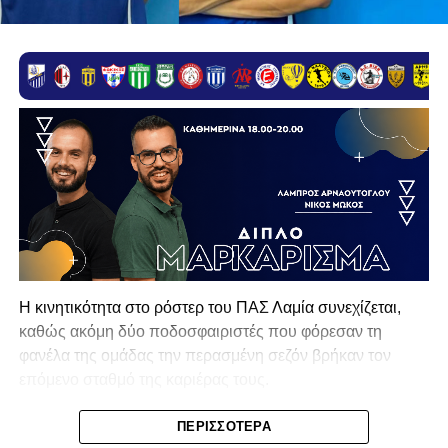
Η κινητικότητα στο ρόστερ του ΠΑΣ Λαμία συνεχίζεται,
καθώς ακόμη δύο ποδοσφαιριστές που φόρεσαν τη
φανέλα της ομάδας την περασμένη σεζόν βρήκαν τον
επόμενο σταθμό της καριέρας τους.
Ο λόγος για τον Βασίλη Τρούμπουλο και τον Χρυσόστομο
ΠΕΡΙΣΣΌΤΕΡΑ
Στάγκο, οι οποίοι θα συνεχίσουν μαζί την ποδοσφαιρική