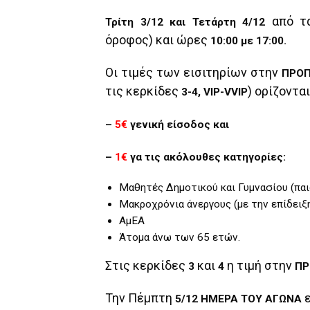
από τα
Τρίτη 3/12 και
Τετάρτη 4/12
όροφος) και ώρες
10:00 με 17:00.
Οι τιμές των εισιτηρίων στην
ΠΡΟ
τις κερκίδες
) ορίζοντα
3-4, VIP-VVIP
–
5€
γενική είσοδος και
–
1€
γα τις ακόλουθες κατηγορίες:
Μαθητές Δημοτικού και Γυμνασίου (παιδ
Μακροχρόνια άνεργους (με την επίδειξη
ΑμΕΑ
Άτομα άνω των 65 ετών.
Στις κερκίδες
και
η τιμή στην
3
4
ΠΡ
Την Πέμπτη
5/12
ΗΜΕΡΑ ΤΟΥ ΑΓΩΝΑ