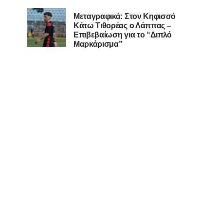
Μεταγραφικά: Στον Κηφισσό
Κάτω Τιθορέας ο Λάππας –
Επιβεβαίωση για το “Διπλό
Μαρκάρισμα”