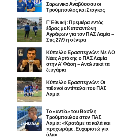
Σαρωνικό Αναβύσσου οι
Τρούμπουλος και Στάγκος
Γ’ Εθνική: Πρεμιέρα εντός
έδρας με Κατσαντώνη
Αγράφων για τον ΠΑΣ Λαμία –
Στις 27/9 η σέντρα
Kύπελλο Ερασιτεχνών: Με AO
Nέας Αρτάκης ο ΠΑΣ Λαμία
στην Α’ Φάση – Αναλυτικά τα
ζευγάρια
Κύπελλο Ερασιτεχνών: Οι
πιθανοί αντίπαλοι του ΠΑΣ
Λαμία
Το «αντίο» του Βασίλη
Τρούμπουλου στον ΠΑΣ
Λαμία: «Κρατάμε τα καλά και
προχωράμε. Ευχαριστώ για
όλα»