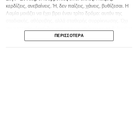
κερδίζεις, ανεβαίνεις. Ή, δεν παίζεις, χάνεις, βυθίζεσαι. Η
Λαμία
μοιάζει να έχει βρει έναν τρίτο δρόμο: αυτόν της
σταδιακής, αθόρυβης, αλλά σταθερής συρρίκνωσης. Όχι
αγωνιστικής. Αυτή δεν φαίνεται να υπάρχει με τα δεδομένα
της κατηγορίας. Της συρρίκνωσης της ίδιας της
ΠΕΡΙΣΣΌΤΕΡΑ
υπόστασής της.
Γράφει ο Νίκος Μώκος
Για μια ομάδα που πέρασε μια σχεδόν δεκαετία στα
σαλόνια της
Super League 1
, που έφτιαξε όνομα και
αναγνωρισιμότητα, δεν μπορεί η κουβέντα της πόλης να
είναι «μας αδικούν», «μας πολεμούν», «μας έχουν βάλει
στο μάτι».
Αυτά είναι πολυτέλειες των μικρών
.
Όχι των
ομάδων που ζητούν να παραμείνουν μεγάλες, έστω
και μέσα σε μια μικρή κατηγορία.
Η Λαμία, αντί να λειτουργεί ως το κεντρικό σημείο
αναφοράς του ποδοσφαιρικού χάρτη στον
Νομός