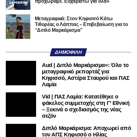
προχωράμε. Ευχαριστώ για όλα»
Αυτοπεποίθηση.
Αν η Λαμία συνεχίσει να μικραίνει τον εαυτό της, δεν θα
Μεταγραφικά: Στον Κηφισσό Κάτω
Τιθορέας ο Λάππας – Επιβεβαίωση για το
χρειαστεί κανείς άλλος να το κάνει.
“Διπλό Μαρκάρισμα”
Όταν αποφασίσει να συνειδητοποιήσει ότι είναι
μεγάλη, τότε η Γ’ Εθνική θα μοιάζει από μόνη της
ΔΗΜΟΦΙΛΉ
πολύ μικρή.
Aud | Διπλό Μαρκάρισμα»: Όλο το
Ακολουθήστε το
lamiara.gr
στο
Google News
για να
μεταγραφικό ρεπορτάζ για
μαθαίνετε πρώτοι τα κυανόλευκα νέα στην Ελλάδα και τον
Κηφισσό, Αστέρα Σταυρού και ΠΑΣ
υπόλοιπο κόσμο. Ακολουθήστε το lamiara.gr στο
Λαμία
Facebook
, στο
Twitter
και στο
Instagram
για να
Vid | ΠΑΣ Λαμία: Κατατέθηκε ο
μαθαίνετε σε χρόνο dt όλα τα νέα.
φάκελος συμμετοχής στη Γ’ Εθνική
– Ξεκινά ο σχεδιασμός της νέας
σεζόν
Διπλό Μαρκάρισμα: Αποχωρεί από
τον ΑΠΣ Κηφισσό ο Ηλίας