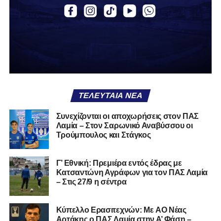
το κρατάς στη ντουλάπα, τσαλακωμένο, χωρίς να ξέρεις
αν πρέπει να το φορέσεις ξανά ή να το χαρίσεις. Η Λαμία
δείχνει να μην ξέρει τι θέλει να είναι. Και αυτό είναι πάντα
χειρότερο από το να ξέρεις ότι είσαι μικρός.
Το πιο ανησυχητικό δεν είναι η κατηγορία, είναι ότι
φίλαθλοι και περίγυρος, αντί για παράγοντες
σταθερότητας, γίνονται πολλαπλασιαστές αμφιβολίας.
ΤΕΛΕΥΤΑΊΑ ΝΈΑ
Ασχολούνται περισσότερο με τις «χάρες» των άλλων
παρά με τις δικές τους αδυναμίες. Σαν να ψάχνεις
Συνεχίζονται οι αποχωρήσεις στον ΠΑΣ
στον διπλανό το γιατί δεν βρέχει, ενώ κρατάς
Λαμία – Στον Σαρωνικό Αναβύσσου οι
ομπρέλα μέσα στο σαλόνι.
Τρούμπουλος και Στάγκος
Μια
ομάδα
με
brand
, με
ιστορική διαδρομή
, με
Γ’ Εθνική: Πρεμιέρα εντός έδρας με
εμπειρία
ανώτερων επιπέδων,
δεν μπορεί να εκπέμπει
Κατσαντώνη Αγράφων για τον ΠΑΣ Λαμία
εικόνα ομάδας-θύματος.
Δεν γίνεται να μιλά για «κέντρα
– Στις 27/9 η σέντρα
αποφάσεων» και «επιρροές» και «αδικίες».
Αυτά είναι
ομολογίες μειονεξίας. Και οι μεγάλες ομάδες δεν
Kύπελλο Ερασιτεχνών: Με AO Nέας
ομολογούν μειονεξία. Τη διορθώνουν.
Βέβαια αυτό
Αρτάκης ο ΠΑΣ Λαμία στην Α’ Φάση –