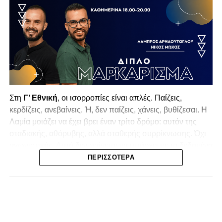
Στη
Γ’ Εθνική
, οι ισορροπίες είναι απλές. Παίζεις,
κερδίζεις, ανεβαίνεις. Ή, δεν παίζεις, χάνεις, βυθίζεσαι. Η
Λαμία
μοιάζει να έχει βρει έναν τρίτο δρόμο: αυτόν της
σταδιακής, αθόρυβης, αλλά σταθερής συρρίκνωσης. Όχι
αγωνιστικής. Αυτή δεν φαίνεται να υπάρχει με τα δεδομένα
της κατηγορίας. Της συρρίκνωσης της ίδιας της
ΠΕΡΙΣΣΌΤΕΡΑ
υπόστασής της.
Γράφει ο Νίκος Μώκος
Για μια ομάδα που πέρασε μια σχεδόν δεκαετία στα