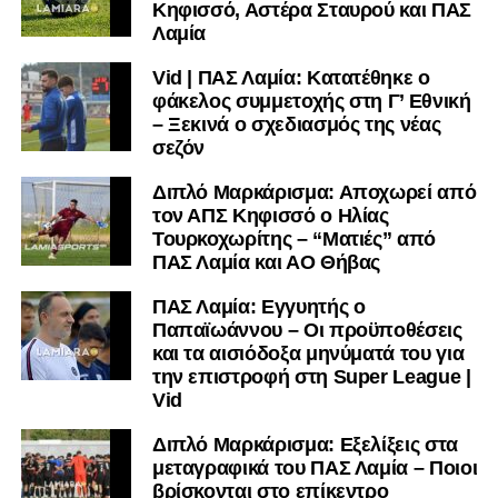
Κηφισσό, Αστέρα Σταυρού και ΠΑΣ
υπόλοιπο κόσμο. Ακολουθήστε το lamiara.gr στο
Λαμία
Facebook
, στο
Twitter
και στο
Instagram
για να
Vid | ΠΑΣ Λαμία: Κατατέθηκε ο
μαθαίνετε σε χρόνο dt όλα τα νέα.
φάκελος συμμετοχής στη Γ’ Εθνική
– Ξεκινά ο σχεδιασμός της νέας
σεζόν
Διπλό Μαρκάρισμα: Αποχωρεί από
τον ΑΠΣ Κηφισσό ο Ηλίας
Τουρκοχωρίτης – “Ματιές” από
ΠΑΣ Λαμία και ΑΟ Θήβας
ΠΑΣ Λαμία: Εγγυητής ο
Παπαϊωάννου – Οι προϋποθέσεις
και τα αισιόδοξα μηνύματά του για
την επιστροφή στη Super League |
Vid
Διπλό Μαρκάρισμα: Εξελίξεις στα
μεταγραφικά του ΠΑΣ Λαμία – Ποιοι
βρίσκονται στο επίκεντρο