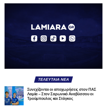
ομάδα.
Η δυναμική που χτίστηκε με κόπο, με χρήματα, με
δουλειά, με ατέλειωτες ώρες ανθρώπων που δεν
φαίνονται βρίσκεται σήμερα διάτρητη. Σαν ένα σακάκι
καλό που κάποτε φόρεσες σε επίσημες περιστάσεις τώρα
το κρατάς στη ντουλάπα, τσαλακωμένο, χωρίς να ξέρεις
αν πρέπει να το φορέσεις ξανά ή να το χαρίσεις. Η Λαμία
δείχνει να μην ξέρει τι θέλει να είναι. Και αυτό είναι πάντα
χειρότερο από το να ξέρεις ότι είσαι μικρός.
Το πιο ανησυχητικό δεν είναι η κατηγορία, είναι ότι
φίλαθλοι και περίγυρος, αντί για παράγοντες
σταθερότητας, γίνονται πολλαπλασιαστές αμφιβολίας.
ΤΕΛΕΥΤΑΊΑ ΝΈΑ
Ασχολούνται περισσότερο με τις «χάρες» των άλλων
παρά με τις δικές τους αδυναμίες. Σαν να ψάχνεις
Συνεχίζονται οι αποχωρήσεις στον ΠΑΣ
στον διπλανό το γιατί δεν βρέχει, ενώ κρατάς
Λαμία – Στον Σαρωνικό Αναβύσσου οι
ομπρέλα μέσα στο σαλόνι.
Τρούμπουλος και Στάγκος