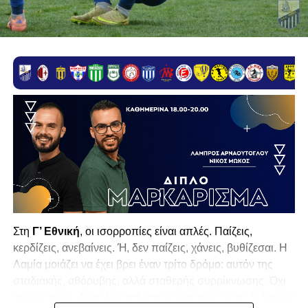
Στη
Γ’ Εθνική
, οι ισορροπίες είναι απλές. Παίζεις,
κερδίζεις, ανεβαίνεις. Ή, δεν παίζεις, χάνεις, βυθίζεσαι. Η
Λαμία
μοιάζει να έχει βρει έναν τρίτο δρόμο: αυτόν της
σταδιακής, αθόρυβης, αλλά σταθερής συρρίκνωσης. Όχι
αγωνιστικής. Αυτή δεν φαίνεται να υπάρχει με τα δεδομένα