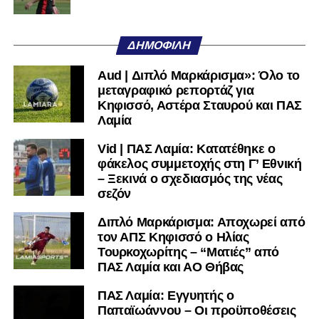
Όταν αποφασίσει να συνειδητοποιήσει ότι είναι
μεγάλη, τότε η Γ’ Εθνική θα μοιάζει από μόνη της
ΔΗΜΟΦΙΛΉ
πολύ μικρή.
Aud | Διπλό Μαρκάρισμα»: Όλο το
Ακολουθήστε το
lamiara.gr
στο
Google News
για να
μεταγραφικό ρεπορτάζ για
μαθαίνετε πρώτοι τα κυανόλευκα νέα στην Ελλάδα και τον
Κηφισσό, Αστέρα Σταυρού και ΠΑΣ
υπόλοιπο κόσμο. Ακολουθήστε το lamiara.gr στο
Λαμία
Facebook
, στο
Twitter
και στο
Instagram
για να
Vid | ΠΑΣ Λαμία: Κατατέθηκε ο
μαθαίνετε σε χρόνο dt όλα τα νέα.
φάκελος συμμετοχής στη Γ’ Εθνική
– Ξεκινά ο σχεδιασμός της νέας
σεζόν
Διπλό Μαρκάρισμα: Αποχωρεί από
τον ΑΠΣ Κηφισσό ο Ηλίας
Τουρκοχωρίτης – “Ματιές” από
ΠΑΣ Λαμία και ΑΟ Θήβας
ΠΑΣ Λαμία: Εγγυητής ο
Παπαϊωάννου – Οι προϋποθέσεις