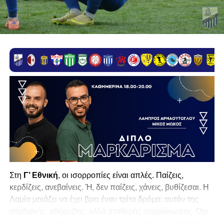
Στη
Γ’ Εθνική
, οι ισορροπίες είναι απλές. Παίζεις,
κερδίζεις, ανεβαίνεις. Ή, δεν παίζεις, χάνεις, βυθίζεσαι. Η
Λαμία
μοιάζει να έχει βρει έναν τρίτο δρόμο: αυτόν της
σταδιακής, αθόρυβης, αλλά σταθερής συρρίκνωσης. Όχι
αγωνιστικής. Αυτή δεν φαίνεται να υπάρχει με τα δεδομένα