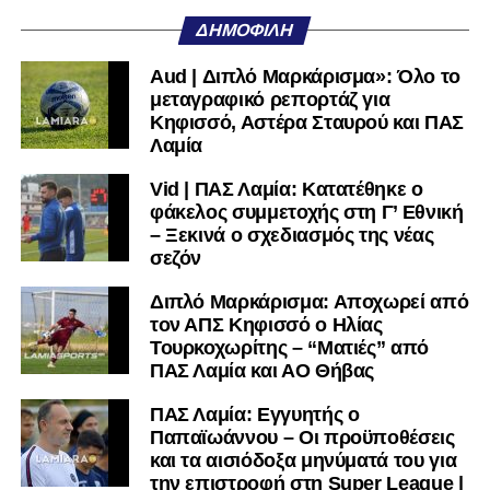
ΔΗΜΟΦΙΛΉ
Aud | Διπλό Μαρκάρισμα»: Όλο το
μεταγραφικό ρεπορτάζ για
Κηφισσό, Αστέρα Σταυρού και ΠΑΣ
Λαμία
Vid | ΠΑΣ Λαμία: Κατατέθηκε ο
φάκελος συμμετοχής στη Γ’ Εθνική
– Ξεκινά ο σχεδιασμός της νέας
σεζόν
Διπλό Μαρκάρισμα: Αποχωρεί από
τον ΑΠΣ Κηφισσό ο Ηλίας
Τουρκοχωρίτης – “Ματιές” από
ΠΑΣ Λαμία και ΑΟ Θήβας
ΠΑΣ Λαμία: Εγγυητής ο
Παπαϊωάννου – Οι προϋποθέσεις
και τα αισιόδοξα μηνύματά του για
την επιστροφή στη Super League |