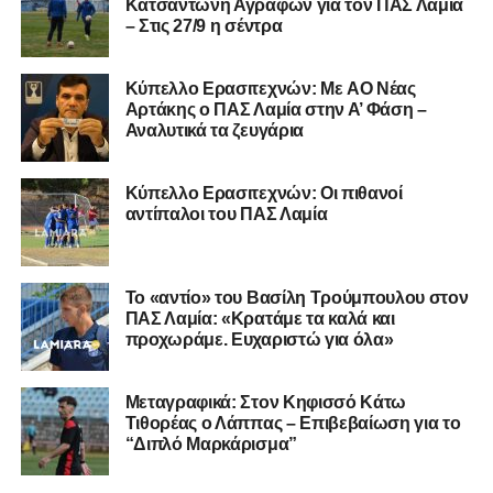
Κατσαντώνη Αγράφων για τον ΠΑΣ Λαμία
– Στις 27/9 η σέντρα
Όταν αποφασίσει να συνειδητοποιήσει ότι είναι
μεγάλη, τότε η Γ’ Εθνική θα μοιάζει από μόνη της
Kύπελλο Ερασιτεχνών: Με AO Nέας
πολύ μικρή.
Αρτάκης ο ΠΑΣ Λαμία στην Α’ Φάση –
Αναλυτικά τα ζευγάρια
Ακολουθήστε το
lamiara.gr
στο
Google News
για να
μαθαίνετε πρώτοι τα κυανόλευκα νέα στην Ελλάδα και τον
υπόλοιπο κόσμο. Ακολουθήστε το lamiara.gr στο
Κύπελλο Ερασιτεχνών: Οι πιθανοί
αντίπαλοι του ΠΑΣ Λαμία
Facebook
, στο
Twitter
και στο
Instagram
για να
μαθαίνετε σε χρόνο dt όλα τα νέα.
Το «αντίο» του Βασίλη Τρούμπουλου στον
ΠΑΣ Λαμία: «Κρατάμε τα καλά και
προχωράμε. Ευχαριστώ για όλα»
Μεταγραφικά: Στον Κηφισσό Κάτω
Τιθορέας ο Λάππας – Επιβεβαίωση για το
“Διπλό Μαρκάρισμα”