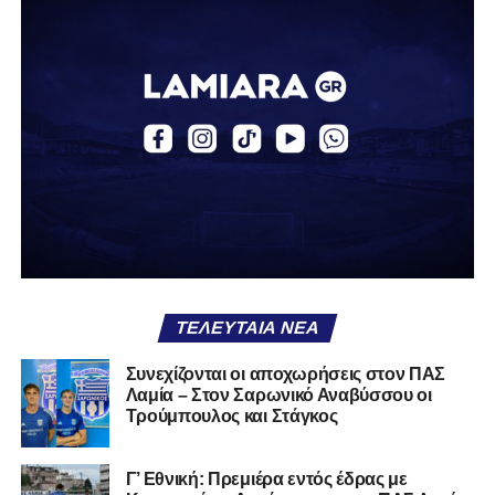
Μια
ομάδα
με
brand
, με
ιστορική διαδρομή
, με
εμπειρία
ανώτερων επιπέδων,
δεν μπορεί να εκπέμπει
εικόνα ομάδας-θύματος.
Δεν γίνεται να μιλά για «κέντρα
αποφάσεων» και «επιρροές» και «αδικίες».
Αυτά είναι
ομολογίες μειονεξίας. Και οι μεγάλες ομάδες δεν
ομολογούν μειονεξία. Τη διορθώνουν.
Βέβαια αυτό
απαιτεί και ισχυρό διοικητικό αποτύπωμα. Κάτι που σε
αυτή την έκδοση του ΠΑΣ Λαμία, με όσα προηγήθηκαν το
καλοκαίρι και όσα ισχύουν σήμερα, λείπει. Μιλάμε για μία
διοίκηση πρωτοδικείου που πήρε τη καυτή πατάτα
άλλωστε. Δεν μπορούν να υπάρχουν απαιτήσεις.
ΤΕΛΕΥΤΑΊΑ ΝΈΑ
Η Λαμία μπορεί να επιστρέψει. Έχει τον κόσμο, έχει το
όνομα, έχει τη βάση. Αυτό που δεν έχει και πρέπει να
Συνεχίζονται οι αποχωρήσεις στον ΠΑΣ
ξαναβρεί είναι αυτοπεποίθηση. Όχι αλαζονεία.
Λαμία – Στον Σαρωνικό Αναβύσσου οι
Αυτοπεποίθηση.
Τρούμπουλος και Στάγκος
Αν η Λαμία συνεχίσει να μικραίνει τον εαυτό της, δεν θα
Γ’ Εθνική: Πρεμιέρα εντός έδρας με
χρειαστεί κανείς άλλος να το κάνει.