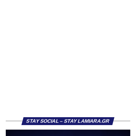
ομάδα.
Η δυναμική που χτίστηκε με κόπο, με χρήματα, με
δουλειά, με ατέλειωτες ώρες ανθρώπων που δεν
φαίνονται βρίσκεται σήμερα διάτρητη. Σαν ένα σακάκι
καλό που κάποτε φόρεσες σε επίσημες περιστάσεις τώρα
το κρατάς στη ντουλάπα, τσαλακωμένο, χωρίς να ξέρεις
αν πρέπει να το φορέσεις ξανά ή να το χαρίσεις. Η Λαμία
δείχνει να μην ξέρει τι θέλει να είναι. Και αυτό είναι πάντα
χειρότερο από το να ξέρεις ότι είσαι μικρός.
Το πιο ανησυχητικό δεν είναι η κατηγορία, είναι ότι
φίλαθλοι και περίγυρος, αντί για παράγοντες
σταθερότητας, γίνονται πολλαπλασιαστές αμφιβολίας.
Ασχολούνται περισσότερο με τις «χάρες» των άλλων
παρά με τις δικές τους αδυναμίες. Σαν να ψάχνεις
στον διπλανό το γιατί δεν βρέχει, ενώ κρατάς
STAY SOCIAL – STAY LAMIARA.GR
ομπρέλα μέσα στο σαλόνι.