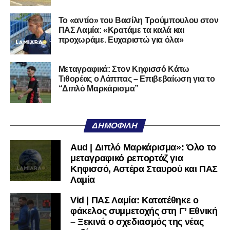
που θα συνεχίσουν στην 3η φάση του θεσμού.
Το «αντίο» του Βασίλη Τρούμπουλου στον
Η διαδικασία της κλήρωσης θα μεταδοθεί
ζωντανά μέσω
ΠΑΣ Λαμία: «Κρατάμε τα καλά και
του καναλιού Hellenic Football Family της ΕΠΟ στο
προχωράμε. Ευχαριστώ για όλα»
YouTube
, με καλεσμένο τον προπονητή του Α.Ο.
Τρικάλων,
Νίκο Μπαδήμα
, του περσινού Κυπελλούχου
Μεταγραφικά: Στον Κηφισσό Κάτω
Ερασιτεχνών.
Τιθορέας ο Λάππας – Επιβεβαίωση για το
“Διπλό Μαρκάρισμα”
Ακολουθήστε το
lamiara.gr
στο
Google News
για να
μαθαίνετε πρώτοι τα κυανόλευκα νέα στην Ελλάδα και τον
υπόλοιπο κόσμο. Ακολουθήστε το lamiara.gr στο
ΔΗΜΟΦΙΛΉ
Facebook
, στο
Twitter
και στο
Instagram
για να
μαθαίνετε σε χρόνο dt όλα τα νέα.
Aud | Διπλό Μαρκάρισμα»: Όλο το
μεταγραφικό ρεπορτάζ για
Κηφισσό, Αστέρα Σταυρού και ΠΑΣ
Λαμία
Vid | ΠΑΣ Λαμία: Κατατέθηκε ο
φάκελος συμμετοχής στη Γ’ Εθνική
– Ξεκινά ο σχεδιασμός της νέας