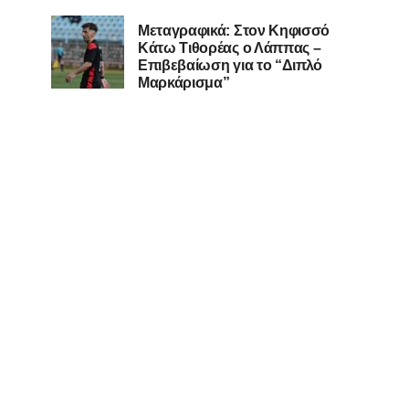
Μεταγραφικά: Στον Κηφισσό
Κάτω Τιθορέας ο Λάππας –
Επιβεβαίωση για το “Διπλό
Μαρκάρισμα”