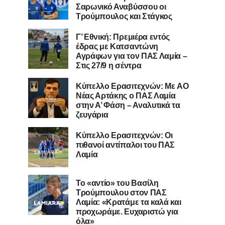
Σαρωνικό Αναβύσσου οι
Τρούμπουλος και Στάγκος
Γ’ Εθνική: Πρεμιέρα εντός
έδρας με Κατσαντώνη
Αγράφων για τον ΠΑΣ Λαμία –
Στις 27/9 η σέντρα
Kύπελλο Ερασιτεχνών: Με AO
Nέας Αρτάκης ο ΠΑΣ Λαμία
στην Α’ Φάση – Αναλυτικά τα
ζευγάρια
Κύπελλο Ερασιτεχνών: Οι
πιθανοί αντίπαλοι του ΠΑΣ
Λαμία
Το «αντίο» του Βασίλη
Τρούμπουλου στον ΠΑΣ
Λαμία: «Κρατάμε τα καλά και
προχωράμε. Ευχαριστώ για
όλα»