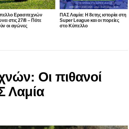
πελλο Ερασιτεχνών
ΠΑΣ Λαμία: Η 8ετης ιστορία στη
νει στις 27/8 – Πότε
Super League και οι πορείες
ούν οι αγώνες
στο Κύπελλο
χνών: Οι πιθανοί
Σ Λαμία