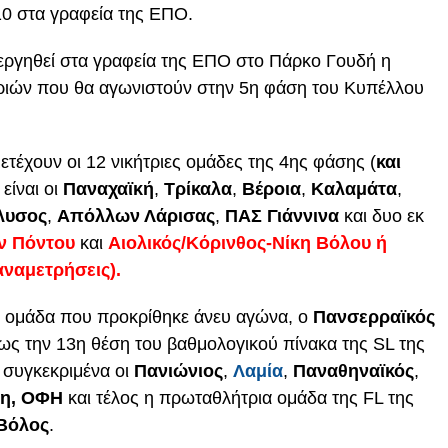
10 στα γραφεία της ΕΠΟ.
ενεργηθεί στα γραφεία της ΕΠΟ στο Πάρκο Γουδή η
αριών που θα αγωνιστούν στην 5η φάση του Κυπέλλου
τέχουν οι 12 νικήτριες ομάδες της 4ης φάσης (
και
 είναι οι
Παναχαϊκή
,
Τρίκαλα
,
Βέροια
,
Καλαμάτα
,
λυσος
,
Απόλλων Λάρισας
,
ΠΑΣ Γιάννινα
και δυο εκ
ν Πόντου
και
Αιολικός/Κόρινθος-Νίκη Βόλου ή
ναμετρήσεις).
α ομάδα που προκρίθηκε άνευ αγώνα, ο
Πανσερραϊκός
έως την 13η θέση του βαθμολογικού πίνακα της SL της
 συγκεκριμένα οι
Πανιώνιος
,
Λαμία
,
Παναθηναϊκός
,
θη, ΟΦΗ
και τέλος η πρωταθλήτρια ομάδα της FL της
Βόλος
.