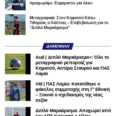
προχωράμε. Ευχαριστώ για όλα»
Μεταγραφικά: Στον Κηφισσό Κάτω
Τιθορέας ο Λάππας – Επιβεβαίωση για το
“Διπλό Μαρκάρισμα”
ΔΗΜΟΦΙΛΉ
Aud | Διπλό Μαρκάρισμα»: Όλο το
μεταγραφικό ρεπορτάζ για
Κηφισσό, Αστέρα Σταυρού και ΠΑΣ
Λαμία
Vid | ΠΑΣ Λαμία: Κατατέθηκε ο
φάκελος συμμετοχής στη Γ’ Εθνική
– Ξεκινά ο σχεδιασμός της νέας
σεζόν
Διπλό Μαρκάρισμα: Αποχωρεί από
τον ΑΠΣ Κηφισσό ο Ηλίας