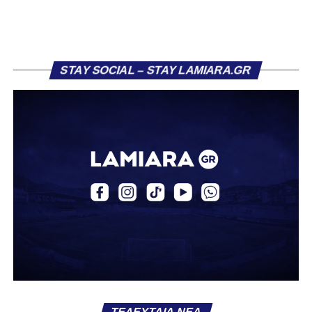
κατέγραψε οκτώ συμμετοχές, πετυχαίνοντας ένα γκολ,
επίδοση που του χάρισε τη μεταγραφή του στην ΑΕΚ τον
Ιούλιο 2024.
STAY SOCIAL – STAY LAMIARA.GR
Στην πρώτη του σεζόν στην ΑΕΚ, σημείωσε τρία γκολ
και μοίρασε δύο ασίστ σε 12 συμμετοχές με την ΑΕΚ Β.
Την περασμένη αγωνιστική περίοδο αγωνίστηκε ως
δανεικός στον ΠΑΣ Γιάννινα, όπου απέκτησε πολύτιμες
εμπειρίες, καταγράφοντας δύο γκολ και δύο ασίστ σε
20 αγώνες. Σε διεθνές επίπεδο, ο Κοντονίκος φόρεσε τη
φανέλα της Εθνικής Ελλάδας Κ19, μετρώντας 10
συμμετοχές και δύο γκολ.
Καλωσήρθες, Βασίλη».
Ακολουθήστε το
lamiara.gr
στο
Google News
για να
μαθαίνετε πρώτοι τα κυανόλευκα νέα στην Ελλάδα και τον
υπόλοιπο κόσμο. Ακολουθήστε το lamiara.gr στο
Facebook
, στο
Twitter
και στο
Instagram
για να
ΤΕΛΕΥΤΑΊΑ ΝΈΑ
μαθαίνετε σε χρόνο dt όλα τα νέα.