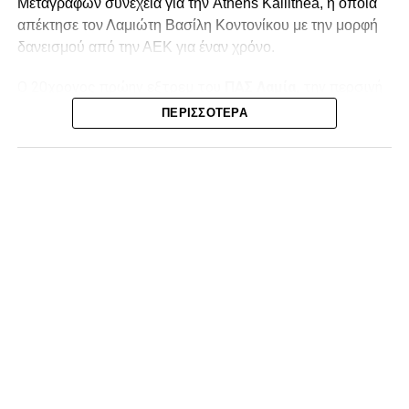
Μεταγραφών συνέχεια για την Athens Kallithea, η οποία
απέκτησε τον Λαμιώτη Βασίλη Κοντονίκου με την μορφή
δανεισμού από την ΑΕΚ για έναν χρόνο.
Ο 20χρονος πρώην εξτρεμ του
ΠΑΣ Λαμία,
την περσινή
σεζόν στην Superbet League 2 είχε απολογισμό 20
ΠΕΡΙΣΣΌΤΕΡΑ
συμμετοχές, δύο γκολ και ισάριθμες ασίστ με τον ΠΑΣ
Γιάννινα. Στο παρελθόν έχει αγωνιστεί σε Λαμία (10
συμμετοχές, ένα γκολ) και ΑΕΚ Β (12 συμμετοχές, τρία
γκολ και δύο ασίστ).
Η ανακοίνωση της ΠΑΕ:
«Η Athens Kallithea FC ανακοινώνει την απόκτηση του
εξτρέμ Βασίλη Κοντονίκου, 20 ετών, με τη μορφή
δανεισμού από την ΑΕΚ.
Γεννημένος στη Λαμία, ο Κοντονίκος αναδείχθηκε από την
ακαδημία του ΠΑΣ Λαμία και πραγματοποίησε το
ντεμπούτο του με την πρώτη ομάδα τη σεζόν 2023/24.
Στους τελευταίους τρεις μήνες της αγωνιστικής περιόδου