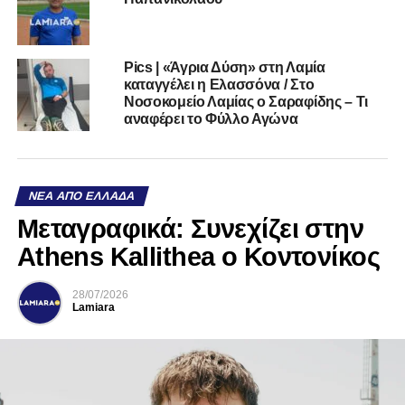
Pics | «Άγρια Δύση» στη Λαμία
καταγγέλει η Ελασσόνα / Στο
Νοσοκομείο Λαμίας ο Σαραφίδης – Τι
αναφέρει το Φύλλο Αγώνα
ΝΈΑ ΑΠΌ ΕΛΛΆΔΑ
Mεταγραφικά: Συνεχίζει στην
Athens Kallithea ο Κοντονίκος
28/07/2026
Lamiara