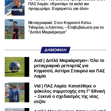
ποδοσφαιρική του διαδρομή από τον Απόλλωνα Σμύρνης.
ΠΑΣ Λαμία: «Κρατάμε τα καλά και
προχωράμε. Ευχαριστώ για όλα»
Τον καλωσορίζουμε στην οικογένεια του Σαρωνικού και
του ευχόμαστε υγεία και επιτυχίες.»
Μεταγραφικά: Στον Κηφισσό Κάτω
Τιθορέας ο Λάππας – Επιβεβαίωση για το
Ακολουθήστε το
lamiara.gr
στο
Google News
για να
“Διπλό Μαρκάρισμα”
μαθαίνετε πρώτοι τα κυανόλευκα νέα στην Ελλάδα και τον
υπόλοιπο κόσμο. Ακολουθήστε το lamiara.gr στο
Facebook
, στο
Twitter
και στο
Instagram
για να
ΔΗΜΟΦΙΛΉ
μαθαίνετε σε χρόνο dt όλα τα νέα.
Aud | Διπλό Μαρκάρισμα»: Όλο το
μεταγραφικό ρεπορτάζ για
Κηφισσό, Αστέρα Σταυρού και ΠΑΣ
Λαμία
Vid | ΠΑΣ Λαμία: Κατατέθηκε ο
φάκελος συμμετοχής στη Γ’ Εθνική
– Ξεκινά ο σχεδιασμός της νέας
σεζόν