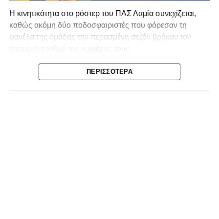
Η κινητικότητα στο ρόστερ του ΠΑΣ Λαμία συνεχίζεται,
καθώς ακόμη δύο ποδοσφαιριστές που φόρεσαν τη
φανέλα της ομάδας την περασμένη σεζόν βρήκαν τον
επόμενο σταθμό της καριέρας τους.
Ο λόγος για τον Βασίλη Τρούμπουλο και τον Χρυσόστομο
ΠΕΡΙΣΣΌΤΕΡΑ
Στάγκο, οι οποίοι θα συνεχίσουν μαζί την ποδοσφαιρική
τους πορεία στον Σαρωνικό Αναβύσσου, με τον σύλλογο
να ανακοινώνει επίσημα την απόκτησή τους.
Ιδιαίτερο ενδιαφέρον παρουσιάζει η περίπτωση του
Βασίλη Τρούμπουλου, ο οποίος βρέθηκε στο στόχαστρο
αρκετών ομάδων το φετινό καλοκαίρι. Ανάμεσα στους
συλλόγους που ενδιαφέρθηκαν έντονα για την απόκτησή
του ήταν η Κόρινθος και ο Ιωνικός, με την ομάδα της
Κορίνθου να εμφανίζεται για μεγάλο χρονικό διάστημα ως
το φαβορί για την υπογραφή του. Ωστόσο, η εξέλιξη ήταν
διαφορετική, καθώς ο 23χρονος αμυντικός επέλεξε τελικά