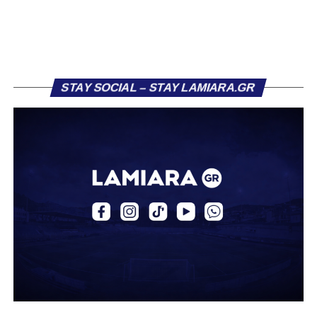
τον Σαρωνικό Αναβύσσου, όπου θα συναντήσει ξανά τον
πρώην συμπαίκτη του στον ΠΑΣ Λαμία, Χρυσόστομο
Στάγκο.
Η ανακοίνωση για τον Βασίλη Τρούμπουλο
STAY SOCIAL – STAY LAMIARA.GR
«Ο Α.Ο. Σαρωνικός Αναβύσσου ανακοινώνει την
απόκτηση του ποδοσφαιριστή Βασίλη Τρούμπουλου.
Ο Βασίλης, ο οποίος είναι 23 χρονών (γεννημένος το
2003), αγωνίζεται ως στόπερ και αμυντικός μέσος και την
περσινή σεζόν πραγματοποίησε γεμάτη χρονιά στη Γ’
Εθνική με τα χρώματα του ΠΑΣ Λαμία.
Στο παρελθόν αγωνίστηκε στην ΑΕΚ Β’, με την οποία
κατέγραψε 10 συμμετοχές στη Super League 2, καθώς
επίσης σε Εθνικό και Ζάκυνθο. Ξεκίνησε την καριέρα του
από τα τμήματα υποδομής του ΠΑΣ Λαμία, φτάνοντας
μέχρι την πρώτη ομάδα, με την οποία πραγματοποίησε
συμμετοχή στη Super League απέναντι στον Παναιτωλικό