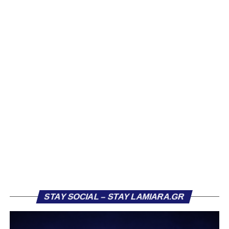
τους πορεία στον Σαρωνικό Αναβύσσου, με τον σύλλογο
να ανακοινώνει επίσημα την απόκτησή τους.
Ιδιαίτερο ενδιαφέρον παρουσιάζει η περίπτωση του
Βασίλη Τρούμπουλου, ο οποίος βρέθηκε στο στόχαστρο
αρκετών ομάδων το φετινό καλοκαίρι. Ανάμεσα στους
συλλόγους που ενδιαφέρθηκαν έντονα για την απόκτησή
του ήταν η Κόρινθος και ο Ιωνικός, με την ομάδα της
Κορίνθου να εμφανίζεται για μεγάλο χρονικό διάστημα ως
το φαβορί για την υπογραφή του. Ωστόσο, η εξέλιξη ήταν
διαφορετική, καθώς ο 23χρονος αμυντικός επέλεξε τελικά
τον Σαρωνικό Αναβύσσου, όπου θα συναντήσει ξανά τον
πρώην συμπαίκτη του στον ΠΑΣ Λαμία, Χρυσόστομο
Στάγκο.
Η ανακοίνωση για τον Βασίλη Τρούμπουλο
STAY SOCIAL – STAY LAMIARA.GR
«Ο Α.Ο. Σαρωνικός Αναβύσσου ανακοινώνει την
απόκτηση του ποδοσφαιριστή Βασίλη Τρούμπουλου.