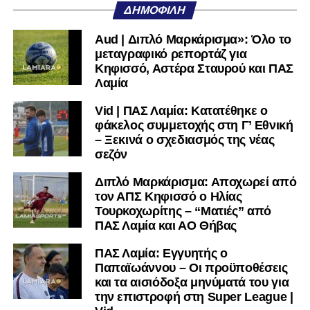
Facebook
, στο
Twitter
και στο
Instagram
για να
ΔΗΜΟΦΙΛΉ
μαθαίνετε σε χρόνο dt όλα τα νέα.
Aud | Διπλό Μαρκάρισμα»: Όλο το
μεταγραφικό ρεπορτάζ για
Κηφισσό, Αστέρα Σταυρού και ΠΑΣ
Λαμία
Vid | ΠΑΣ Λαμία: Κατατέθηκε ο
φάκελος συμμετοχής στη Γ’ Εθνική
– Ξεκινά ο σχεδιασμός της νέας
σεζόν
Διπλό Μαρκάρισμα: Αποχωρεί από
τον ΑΠΣ Κηφισσό ο Ηλίας
Τουρκοχωρίτης – “Ματιές” από
ΠΑΣ Λαμία και ΑΟ Θήβας
ΠΑΣ Λαμία: Εγγυητής ο
Παπαϊωάννου – Οι προϋποθέσεις
και τα αισιόδοξα μηνύματά του για
την επιστροφή στη Super League |