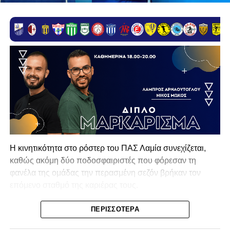
Η κινητικότητα στο ρόστερ του ΠΑΣ Λαμία συνεχίζεται,
καθώς ακόμη δύο ποδοσφαιριστές που φόρεσαν τη
φανέλα της ομάδας την περασμένη σεζόν βρήκαν τον
επόμενο σταθμό της καριέρας τους.
Ο λόγος για τον Βασίλη Τρούμπουλο και τον Χρυσόστομο
ΠΕΡΙΣΣΌΤΕΡΑ
Στάγκο, οι οποίοι θα συνεχίσουν μαζί την ποδοσφαιρική