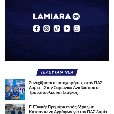
Ο Βασίλης, ο οποίος είναι 23 χρονών (γεννημένος το
2003), αγωνίζεται ως στόπερ και αμυντικός μέσος και την
περσινή σεζόν πραγματοποίησε γεμάτη χρονιά στη Γ’
Εθνική με τα χρώματα του ΠΑΣ Λαμία.
Στο παρελθόν αγωνίστηκε στην ΑΕΚ Β’, με την οποία
κατέγραψε 10 συμμετοχές στη Super League 2, καθώς
επίσης σε Εθνικό και Ζάκυνθο. Ξεκίνησε την καριέρα του
από τα τμήματα υποδομής του ΠΑΣ Λαμία, φτάνοντας
μέχρι την πρώτη ομάδα, με την οποία πραγματοποίησε
συμμετοχή στη Super League απέναντι στον Παναιτωλικό
στις 26 Σεπτεμβρίου 2021.
ΤΕΛΕΥΤΑΊΑ ΝΈΑ
Καλωσορίζουμε τον Βασίλη στην οικογένεια του
Συνεχίζονται οι αποχωρήσεις στον ΠΑΣ
Λαμία – Στον Σαρωνικό Αναβύσσου οι
Σαρωνικού και του ευχόμαστε υγεία και πολλές
Τρούμπουλος και Στάγκος
επιτυχίες.»
Γ’ Εθνική: Πρεμιέρα εντός έδρας με
Κατσαντώνη Αγράφων για τον ΠΑΣ Λαμία