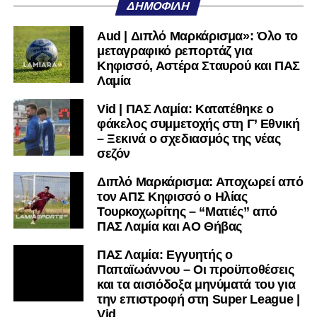
ΔΗΜΟΦΙΛΉ
πολύ μικρή.
Aud | Διπλό Μαρκάρισμα»: Όλο το
Ακολουθήστε το
lamiara.gr
στο
Google News
για να
μεταγραφικό ρεπορτάζ για
μαθαίνετε πρώτοι τα κυανόλευκα νέα στην Ελλάδα και τον
Κηφισσό, Αστέρα Σταυρού και ΠΑΣ
υπόλοιπο κόσμο. Ακολουθήστε το lamiara.gr στο
Λαμία
Facebook
, στο
Twitter
και στο
Instagram
για να
Vid | ΠΑΣ Λαμία: Κατατέθηκε ο
μαθαίνετε σε χρόνο dt όλα τα νέα.
φάκελος συμμετοχής στη Γ’ Εθνική
– Ξεκινά ο σχεδιασμός της νέας
σεζόν
Διπλό Μαρκάρισμα: Αποχωρεί από
τον ΑΠΣ Κηφισσό ο Ηλίας
Τουρκοχωρίτης – “Ματιές” από
ΠΑΣ Λαμία και ΑΟ Θήβας
ΠΑΣ Λαμία: Εγγυητής ο
Παπαϊωάννου – Οι προϋποθέσεις
και τα αισιόδοξα μηνύματά του για
την επιστροφή στη Super League |
Vid