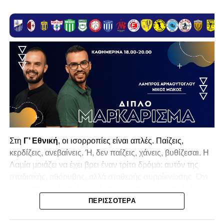
Στη
Γ’ Εθνική
, οι ισορροπίες είναι απλές. Παίζεις,
κερδίζεις, ανεβαίνεις. Ή, δεν παίζεις, χάνεις, βυθίζεσαι. Η
Λαμία
μοιάζει να έχει βρει έναν τρίτο δρόμο: αυτόν της
σταδιακής, αθόρυβης, αλλά σταθερής συρρίκνωσης. Όχι
αγωνιστικής. Αυτή δεν φαίνεται να υπάρχει με τα δεδομένα
της κατηγορίας. Της συρρίκνωσης της ίδιας της
ΠΕΡΙΣΣΌΤΕΡΑ
υπόστασής της.