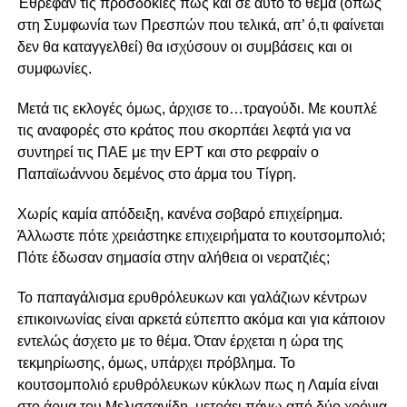
Έθρεφαν τις προσδοκίες πως και σε αυτό το θέμα (όπως
στη Συμφωνία των Πρεσπών που τελικά, απ’ ό,τι φαίνεται
δεν θα καταγγελθεί) θα ισχύσουν οι συμβάσεις και οι
συμφωνίες.
Μετά τις εκλογές όμως, άρχισε το…τραγούδι. Με κουπλέ
τις αναφορές στο κράτος που σκορπάει λεφτά για να
συντηρεί τις ΠΑΕ με την ΕΡΤ και στο ρεφραίν ο
Παπαϊωάννου δεμένος στο άρμα του Τίγρη.
Χωρίς καμία απόδειξη, κανένα σοβαρό επιχείρημα.
Άλλωστε πότε χρειάστηκε επιχειρήματα το κουτσομπολιό;
Πότε έδωσαν σημασία στην αλήθεια οι νερατζιές;
Το παπαγάλισμα ερυθρόλευκων και γαλάζιων κέντρων
επικοινωνίας είναι αρκετά εύπεπτο ακόμα και για κάποιον
εντελώς άσχετο με το θέμα. Όταν έρχεται η ώρα της
τεκμηρίωσης, όμως, υπάρχει πρόβλημα. Το
κουτσομπολιό ερυθρόλευκων κύκλων πως η Λαμία είναι
στο άρμα του Μελισσανίδη, μετράει πάνω από δύο χρόνια