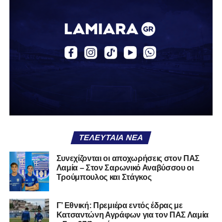
δουλειά, με ατέλειωτες ώρες ανθρώπων που δεν
φαίνονται βρίσκεται σήμερα διάτρητη. Σαν ένα σακάκι
καλό που κάποτε φόρεσες σε επίσημες περιστάσεις τώρα
το κρατάς στη ντουλάπα, τσαλακωμένο, χωρίς να ξέρεις
αν πρέπει να το φορέσεις ξανά ή να το χαρίσεις. Η Λαμία
δείχνει να μην ξέρει τι θέλει να είναι. Και αυτό είναι πάντα
χειρότερο από το να ξέρεις ότι είσαι μικρός.
Το πιο ανησυχητικό δεν είναι η κατηγορία, είναι ότι
φίλαθλοι και περίγυρος, αντί για παράγοντες
σταθερότητας, γίνονται πολλαπλασιαστές αμφιβολίας.
ΤΕΛΕΥΤΑΊΑ ΝΈΑ
Ασχολούνται περισσότερο με τις «χάρες» των άλλων
παρά με τις δικές τους αδυναμίες. Σαν να ψάχνεις
Συνεχίζονται οι αποχωρήσεις στον ΠΑΣ
στον διπλανό το γιατί δεν βρέχει, ενώ κρατάς
Λαμία – Στον Σαρωνικό Αναβύσσου οι
ομπρέλα μέσα στο σαλόνι.
Τρούμπουλος και Στάγκος
Μια
ομάδα
με
brand
, με
ιστορική διαδρομή
, με
Γ’ Εθνική: Πρεμιέρα εντός έδρας με
εμπειρία
ανώτερων επιπέδων,
δεν μπορεί να εκπέμπει
Κατσαντώνη Αγράφων για τον ΠΑΣ Λαμία
εικόνα ομάδας-θύματος.
Δεν γίνεται να μιλά για «κέντρα