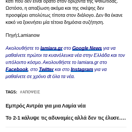
κάτι που δεν είναι ορατό στον ορίζοντα της Φθιώτιδας.
Ωστόσο, η απαξίωση ακόμα και της σκέψης δεν
προσφέρει απολύτως τίποτα στον διάλογο. Δεν θα έκανε
κακό να ξεκινήσει μία τέτοια δημόσια συζήτηση.
Πηγή:Lamianow
Ακολουθήστε το
lamiara.gr
στο
Google News
για να
μαθαίνετε πρώτοι τα κυανόλευκα νέα στην Ελλάδα και τον
υπόλοιπο κόσμο. Ακολουθήστε το lamiara.gr στο
Facebook
, στο
Twitter
και στο
Instagram
για να
μαθαίνετε σε χρόνο dt όλα τα νέα.
TAGS:
ΑΠΌΨΕΙΣ
Εμπρός Αντρέα για μια Λαμία νέα
Το 2-1 κάλυψε τις αδυναμίες αλλά δεν τις έλυσε….