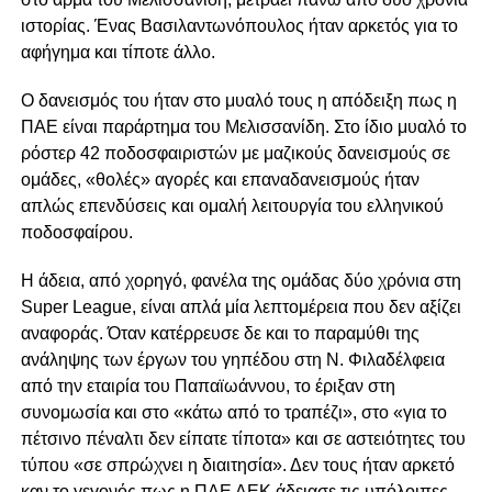
ιστορίας. Ένας Βασιλαντωνόπουλος ήταν αρκετός για το
αφήγημα και τίποτε άλλο.
Ο δανεισμός του ήταν στο μυαλό τους η απόδειξη πως η
ΠΑΕ είναι παράρτημα του Μελισσανίδη. Στο ίδιο μυαλό το
ρόστερ 42 ποδοσφαιριστών με μαζικούς δανεισμούς σε
ομάδες, «θολές» αγορές και επαναδανεισμούς ήταν
απλώς επενδύσεις και ομαλή λειτουργία του ελληνικού
ποδοσφαίρου.
Η άδεια, από χορηγό, φανέλα της ομάδας δύο χρόνια στη
Super League, είναι απλά μία λεπτομέρεια που δεν αξίζει
αναφοράς. Όταν κατέρρευσε δε και το παραμύθι της
ανάληψης των έργων του γηπέδου στη Ν. Φιλαδέλφεια
από την εταιρία του Παπαϊωάννου, το έριξαν στη
συνομωσία και στο «κάτω από το τραπέζι», στο «για το
πέτσινο πέναλτι δεν είπατε τίποτα» και σε αστειότητες του
τύπου «σε σπρώχνει η διαιτησία». Δεν τους ήταν αρκετό
καν το γεγονός πως η ΠΑΕ ΑΕΚ άδειασε τις υπόλοιπες