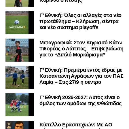
Κόρινθο ο Ντότης
Γ’ Εθνική: Όλες οι αλλαγές στο νέο
πρωτάθλημα – Κλήρωση, σέντρα
και νέο σύστημα playoffs
Μεταγραφικά: Στον Κηφισσό Κάτω
Τιθορέας ο Λάππας – Επιβεβαίωση
για το “Διπλό Μαρκάρισμα”
Γ’ Εθνική: Πρεμιέρα εντός έδρας με
Κατσαντώνη Αγράφων για τον ΠΑΣ
Λαμία – Στις 27/9 η σέντρα
Γ’ Εθνική 2026-2027: Αυτός είναι ο
όμιλος των ομάδων της Φθιώτιδας
Kύπελλο Ερασιτεχνών: Με AO