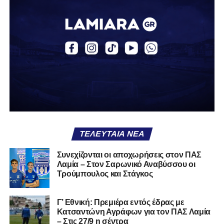
Ο Βασίλης, ο οποίος είναι 23 χρονών (γεννημένος το
2003), αγωνίζεται ως στόπερ και αμυντικός μέσος και την
περσινή σεζόν πραγματοποίησε γεμάτη χρονιά στη Γ’
Εθνική με τα χρώματα του ΠΑΣ Λαμία.
Στο παρελθόν αγωνίστηκε στην ΑΕΚ Β’, με την οποία
κατέγραψε 10 συμμετοχές στη Super League 2, καθώς
επίσης σε Εθνικό και Ζάκυνθο. Ξεκίνησε την καριέρα του
από τα τμήματα υποδομής του ΠΑΣ Λαμία, φτάνοντας
μέχρι την πρώτη ομάδα, με την οποία πραγματοποίησε
συμμετοχή στη Super League απέναντι στον Παναιτωλικό
στις 26 Σεπτεμβρίου 2021.
ΤΕΛΕΥΤΑΊΑ ΝΈΑ
Καλωσορίζουμε τον Βασίλη στην οικογένεια του
Συνεχίζονται οι αποχωρήσεις στον ΠΑΣ
Λαμία – Στον Σαρωνικό Αναβύσσου οι
Σαρωνικού και του ευχόμαστε υγεία και πολλές
Τρούμπουλος και Στάγκος
επιτυχίες.»
Γ’ Εθνική: Πρεμιέρα εντός έδρας με
Κατσαντώνη Αγράφων για τον ΠΑΣ Λαμία
– Στις 27/9 η σέντρα
Η ανακοίνωση για τον Χρυσόστομο Στάγκο