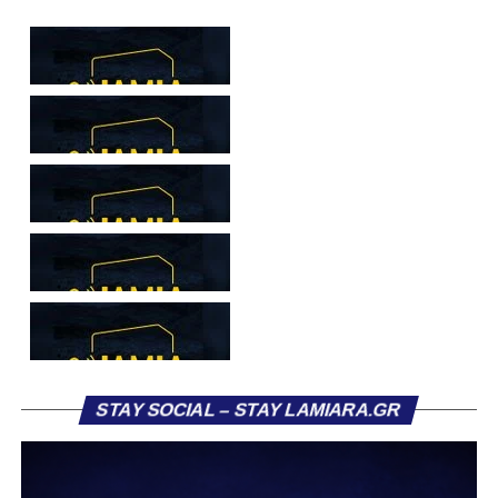
να ανακοινώνει επίσημα την απόκτησή τους.
Ιδιαίτερο ενδιαφέρον παρουσιάζει η περίπτωση του
Βασίλη Τρούμπουλου, ο οποίος βρέθηκε στο στόχαστρο
αρκετών ομάδων το φετινό καλοκαίρι. Ανάμεσα στους
συλλόγους που ενδιαφέρθηκαν έντονα για την απόκτησή
του ήταν η Κόρινθος και ο Ιωνικός, με την ομάδα της
Κορίνθου να εμφανίζεται για μεγάλο χρονικό διάστημα ως
το φαβορί για την υπογραφή του. Ωστόσο, η εξέλιξη ήταν
διαφορετική, καθώς ο 23χρονος αμυντικός επέλεξε τελικά
τον Σαρωνικό Αναβύσσου, όπου θα συναντήσει ξανά τον
πρώην συμπαίκτη του στον ΠΑΣ Λαμία, Χρυσόστομο
Στάγκο.
Η ανακοίνωση για τον Βασίλη Τρούμπουλο
STAY SOCIAL – STAY LAMIARA.GR
«Ο Α.Ο. Σαρωνικός Αναβύσσου ανακοινώνει την
απόκτηση του ποδοσφαιριστή Βασίλη Τρούμπουλου.