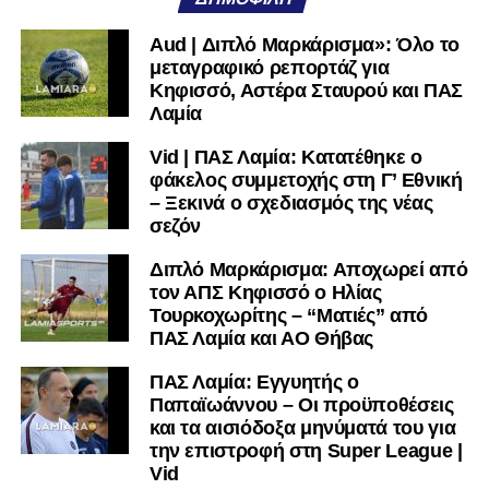
μαθαίνετε σε χρόνο dt όλα τα νέα.
Aud | Διπλό Μαρκάρισμα»: Όλο το
μεταγραφικό ρεπορτάζ για
Κηφισσό, Αστέρα Σταυρού και ΠΑΣ
Λαμία
Vid | ΠΑΣ Λαμία: Κατατέθηκε ο
φάκελος συμμετοχής στη Γ’ Εθνική
– Ξεκινά ο σχεδιασμός της νέας
σεζόν
Διπλό Μαρκάρισμα: Αποχωρεί από
τον ΑΠΣ Κηφισσό ο Ηλίας
Τουρκοχωρίτης – “Ματιές” από
ΠΑΣ Λαμία και ΑΟ Θήβας
ΠΑΣ Λαμία: Εγγυητής ο
Παπαϊωάννου – Οι προϋποθέσεις
και τα αισιόδοξα μηνύματά του για
την επιστροφή στη Super League |
Vid