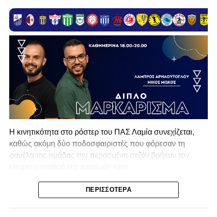
Η κινητικότητα στο ρόστερ του ΠΑΣ Λαμία συνεχίζεται,
καθώς ακόμη δύο ποδοσφαιριστές που φόρεσαν τη
φανέλα της ομάδας την περασμένη σεζόν βρήκαν τον
επόμενο σταθμό της καριέρας τους.
Ο λόγος για τον Βασίλη Τρούμπουλο και τον Χρυσόστομο
ΠΕΡΙΣΣΌΤΕΡΑ
Στάγκο, οι οποίοι θα συνεχίσουν μαζί την ποδοσφαιρική
τους πορεία στον Σαρωνικό Αναβύσσου, με τον σύλλογο