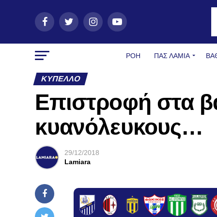
ΡΟΗ
ΠΑΣ ΛΑΜΊΑ
ΒΑ
ΚΎΠΕΛΛΟ
Επιστροφή στα β
κυανόλευκους…
29/12/2018
Lamiara