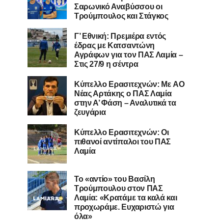
Σαρωνικό Αναβύσσου οι
Τρούμπουλος και Στάγκος
Γ’ Εθνική: Πρεμιέρα εντός
έδρας με Κατσαντώνη
Αγράφων για τον ΠΑΣ Λαμία –
Στις 27/9 η σέντρα
Kύπελλο Ερασιτεχνών: Με AO
Nέας Αρτάκης ο ΠΑΣ Λαμία
στην Α’ Φάση – Αναλυτικά τα
ζευγάρια
Κύπελλο Ερασιτεχνών: Οι
πιθανοί αντίπαλοι του ΠΑΣ
Λαμία
Το «αντίο» του Βασίλη
Τρούμπουλου στον ΠΑΣ
Λαμία: «Κρατάμε τα καλά και
προχωράμε. Ευχαριστώ για
όλα»