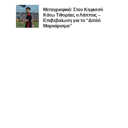
Μεταγραφικά: Στον Κηφισσό
Κάτω Τιθορέας ο Λάππας –
Επιβεβαίωση για το “Διπλό
Μαρκάρισμα”