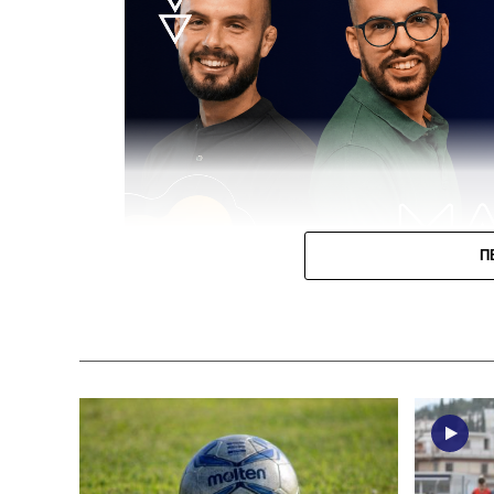
Π
Την Παρασκευή η κλήρωση του Κυπέλ
Σταυρού, ΑΠΣ 
Την
Παρασκευή 31 Ιουλίου στις 10:00
θα
Marriott
η κλήρωση της
1ης και 2ης φά
την αγωνιστική περίοδο
2026-2027
, με το
Φθιώτιδας που θα μπουν στη «μάχη» της