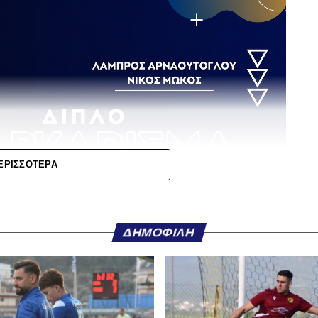
ΕΡΙΣΣΌΤΕΡΑ
λου Ερασιτεχνών – Στην κληρωτίδα Αστέρας
Κηφισσός και ΠΑΣ Λαμία
ΔΗΜΟΦΙΛΉ
 πραγματοποιηθεί στο ξενοδοχείο
Athens
σης του Κυπέλλου Ερασιτεχνικών Ομάδων
για
 ενδιαφέρον να στρέφεται και στις ομάδες της
 διοργάνωσης.