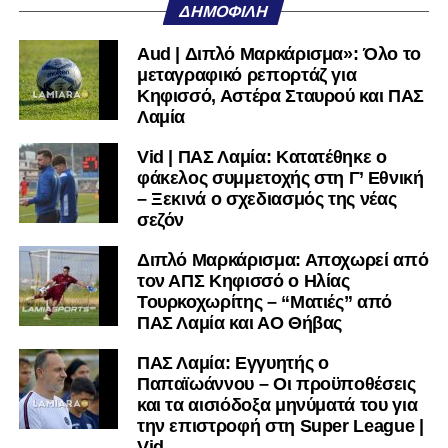
ΔΗΜΟΦΙΛΉ
πολύ μικρή.
Aud | Διπλό Μαρκάρισμα»: Όλο το
Ακολουθήστε το
lamiara.gr
στο
Google News
για να
μεταγραφικό ρεπορτάζ για
μαθαίνετε πρώτοι τα κυανόλευκα νέα στην Ελλάδα και τον
Κηφισσό, Αστέρα Σταυρού και ΠΑΣ
υπόλοιπο κόσμο. Ακολουθήστε το lamiara.gr στο
Λαμία
Facebook
, στο
Twitter
και στο
Instagram
για να
Vid | ΠΑΣ Λαμία: Κατατέθηκε ο
μαθαίνετε σε χρόνο dt όλα τα νέα.
φάκελος συμμετοχής στη Γ’ Εθνική
– Ξεκινά ο σχεδιασμός της νέας
σεζόν
Διπλό Μαρκάρισμα: Αποχωρεί από
τον ΑΠΣ Κηφισσό ο Ηλίας
Τουρκοχωρίτης – “Ματιές” από
ΠΑΣ Λαμία και ΑΟ Θήβας
ΠΑΣ Λαμία: Εγγυητής ο
Παπαϊωάννου – Οι προϋποθέσεις
και τα αισιόδοξα μηνύματά του για
την επιστροφή στη Super League |
Vid