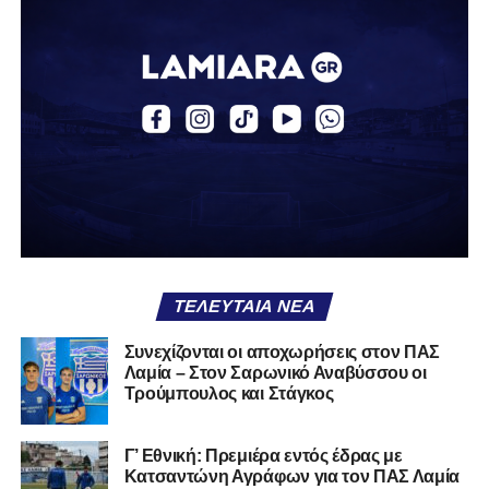
δουλειά, με ατέλειωτες ώρες ανθρώπων που δεν
φαίνονται βρίσκεται σήμερα διάτρητη. Σαν ένα σακάκι
καλό που κάποτε φόρεσες σε επίσημες περιστάσεις τώρα
το κρατάς στη ντουλάπα, τσαλακωμένο, χωρίς να ξέρεις
αν πρέπει να το φορέσεις ξανά ή να το χαρίσεις. Η Λαμία
δείχνει να μην ξέρει τι θέλει να είναι. Και αυτό είναι πάντα
χειρότερο από το να ξέρεις ότι είσαι μικρός.
Το πιο ανησυχητικό δεν είναι η κατηγορία, είναι ότι
φίλαθλοι και περίγυρος, αντί για παράγοντες
σταθερότητας, γίνονται πολλαπλασιαστές αμφιβολίας.
ΤΕΛΕΥΤΑΊΑ ΝΈΑ
Ασχολούνται περισσότερο με τις «χάρες» των άλλων
παρά με τις δικές τους αδυναμίες. Σαν να ψάχνεις
Συνεχίζονται οι αποχωρήσεις στον ΠΑΣ
στον διπλανό το γιατί δεν βρέχει, ενώ κρατάς
Λαμία – Στον Σαρωνικό Αναβύσσου οι
ομπρέλα μέσα στο σαλόνι.
Τρούμπουλος και Στάγκος
Μια
ομάδα
με
brand
, με
ιστορική διαδρομή
, με
Γ’ Εθνική: Πρεμιέρα εντός έδρας με
εμπειρία
ανώτερων επιπέδων,
δεν μπορεί να εκπέμπει
Κατσαντώνη Αγράφων για τον ΠΑΣ Λαμία
εικόνα ομάδας-θύματος.
Δεν γίνεται να μιλά για «κέντρα