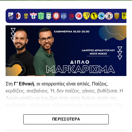
Στη
Γ’ Εθνική
, οι ισορροπίες είναι απλές. Παίζεις,
κερδίζεις, ανεβαίνεις. Ή, δεν παίζεις, χάνεις, βυθίζεσαι. Η
Λαμία
μοιάζει να έχει βρει έναν τρίτο δρόμο: αυτόν της
σταδιακής, αθόρυβης, αλλά σταθερής συρρίκνωσης. Όχι
αγωνιστικής. Αυτή δεν φαίνεται να υπάρχει με τα δεδομένα
της κατηγορίας. Της συρρίκνωσης της ίδιας της
ΠΕΡΙΣΣΌΤΕΡΑ
υπόστασής της.