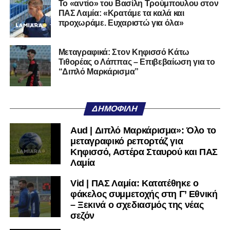
Το «αντίο» του Βασίλη Τρούμπουλου στον
όνομα, έχει τη βάση. Αυτό που δεν έχει και πρέπει να
ΠΑΣ Λαμία: «Κρατάμε τα καλά και
ξαναβρεί είναι αυτοπεποίθηση. Όχι αλαζονεία.
προχωράμε. Ευχαριστώ για όλα»
Αυτοπεποίθηση.
Αν η Λαμία συνεχίσει να μικραίνει τον εαυτό της, δεν θα
Μεταγραφικά: Στον Κηφισσό Κάτω
Τιθορέας ο Λάππας – Επιβεβαίωση για το
χρειαστεί κανείς άλλος να το κάνει.
“Διπλό Μαρκάρισμα”
Όταν αποφασίσει να συνειδητοποιήσει ότι είναι
μεγάλη, τότε η Γ’ Εθνική θα μοιάζει από μόνη της
ΔΗΜΟΦΙΛΉ
πολύ μικρή.
Aud | Διπλό Μαρκάρισμα»: Όλο το
Ακολουθήστε το
lamiara.gr
στο
Google News
για να
μεταγραφικό ρεπορτάζ για
μαθαίνετε πρώτοι τα κυανόλευκα νέα στην Ελλάδα και τον
Κηφισσό, Αστέρα Σταυρού και ΠΑΣ
υπόλοιπο κόσμο. Ακολουθήστε το lamiara.gr στο
Λαμία
Facebook
, στο
Twitter
και στο
Instagram
για να
Vid | ΠΑΣ Λαμία: Κατατέθηκε ο
μαθαίνετε σε χρόνο dt όλα τα νέα.
φάκελος συμμετοχής στη Γ’ Εθνική
– Ξεκινά ο σχεδιασμός της νέας
σεζόν