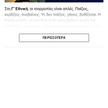
Στη
Γ’ Εθνική
, οι ισορροπίες είναι απλές. Παίζεις,
κερδίζεις, ανεβαίνεις. Ή, δεν παίζεις, χάνεις, βυθίζεσαι. Η
Λαμία
μοιάζει να έχει βρει έναν τρίτο δρόμο: αυτόν της
σταδιακής, αθόρυβης, αλλά σταθερής συρρίκνωσης. Όχι
αγωνιστικής. Αυτή δεν φαίνεται να υπάρχει με τα δεδομένα
της κατηγορίας. Της συρρίκνωσης της ίδιας της
ΠΕΡΙΣΣΌΤΕΡΑ
υπόστασής της.
Γράφει ο Νίκος Μώκος
Για μια ομάδα που πέρασε μια σχεδόν δεκαετία στα
σαλόνια της
Super League 1
, που έφτιαξε όνομα και
αναγνωρισιμότητα, δεν μπορεί η κουβέντα της πόλης να
είναι «μας αδικούν», «μας πολεμούν», «μας έχουν βάλει
στο μάτι».
Αυτά είναι πολυτέλειες των μικρών
.
Όχι των
ομάδων που ζητούν να παραμείνουν μεγάλες, έστω
και μέσα σε μια μικρή κατηγορία.