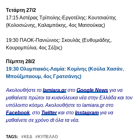
Τετάρτη 27/2
17:15 Αστέρας Τρίπολης-Εργοτέλης: Κουτσιαύτης
(Κολοσιώνης, Καλαμπόκης, 4ος Ματσούκας)
19:30 ΠΑΟΚ-Πανιώνιος: Σκουλάς (Ευθυμιάδης,
Κουρομπύλια, 4ος Σέζος)
Πέμπτη 28/2
19:30 Ολυμπιακός-Λαμία: Κομίνης (Κούλα Χασάν,
Μπούξμπαουμ, 4ος Γρατσάνης)
Ακολουθήστε το
lamiara.gr
στο
Google News
για να
μαθαίνετε πρώτοι τα κυανόλευκα νέα στην Ελλάδα και τον
υπόλοιπο κόσμο. Ακολουθήστε το lamiara.gr στο
Facebook
, στο
Twitter
και στο
Instagram
για να
μαθαίνετε σε χρόνο dt όλα τα νέα.
TAGS:
ΚΕΔ
ΚΎΠΕΛΛΟ