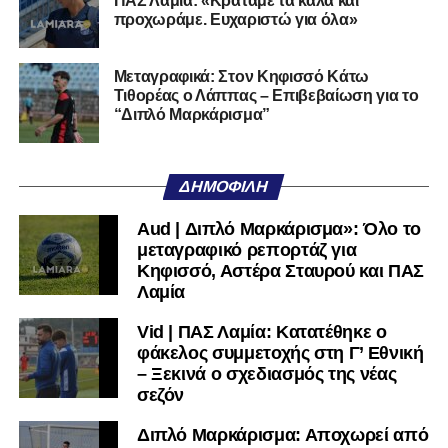
ΠΑΣ Λαμία: «Κρατάμε τα καλά και
του καναλιού Hellenic Football Family της ΕΠΟ στο
προχωράμε. Ευχαριστώ για όλα»
YouTube
, με καλεσμένο τον προπονητή του Α.Ο.
Τρικάλων,
Νίκο Μπαδήμα
, του περσινού Κυπελλούχου
Μεταγραφικά: Στον Κηφισσό Κάτω
Ερασιτεχνών.
Τιθορέας ο Λάππας – Επιβεβαίωση για το
“Διπλό Μαρκάρισμα”
Ακολουθήστε το
lamiara.gr
στο
Google News
για να
μαθαίνετε πρώτοι τα κυανόλευκα νέα στην Ελλάδα και τον
υπόλοιπο κόσμο. Ακολουθήστε το lamiara.gr στο
ΔΗΜΟΦΙΛΉ
Facebook
, στο
Twitter
και στο
Instagram
για να
μαθαίνετε σε χρόνο dt όλα τα νέα.
Aud | Διπλό Μαρκάρισμα»: Όλο το
μεταγραφικό ρεπορτάζ για
Κηφισσό, Αστέρα Σταυρού και ΠΑΣ
Λαμία
Vid | ΠΑΣ Λαμία: Κατατέθηκε ο
φάκελος συμμετοχής στη Γ’ Εθνική
– Ξεκινά ο σχεδιασμός της νέας
σεζόν
Διπλό Μαρκάρισμα: Αποχωρεί από