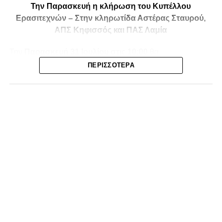
Την Παρασκευή η κλήρωση του Κυπέλλου
Ερασιτεχνών – Στην κληρωτίδα Αστέρας Σταυρού,
ΑΠΣ Κηφισσός και ΠΑΣ Λαμία
Την
Παρασκευή 31 Ιουλίου στις 10:00
θα
πραγματοποιηθεί στο ξενοδοχείο
Athens Marriott
η
ΠΕΡΙΣΣΌΤΕΡΑ
κλήρωση της
1ης και 2ης φάσης του Κυπέλλου
Ερασιτεχνικών Ομάδων
για την αγωνιστική περίοδο
2026-2027
, με το ενδιαφέρον να στρέφεται και στις ομάδες
της Φθιώτιδας που θα μπουν στη «μάχη» της
διοργάνωσης.
Στην κληρωτίδα θα βρίσκονται ο
Αστέρας Σταυρού
, ο
ΑΠΣ Κηφισσός
και ο
ΠΑΣ Λαμία
, οι οποίοι έχουν
τοποθετηθεί στο
9ο γκρουπ
, μαζί με ομάδες από τη
Βοιωτία, την Εύβοια, τη Φωκίδα και την Ευρυτανία.
Οι τρεις εκπρόσωποι της Φθιώτιδας θα διεκδικήσουν την
πρόκριση απέναντι σε δυνατούς αντιπάλους, όπως ο Α.Ο.