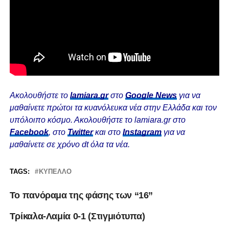
Ακολουθήστε το
lamiara.gr
στο
Google News
για να
μαθαίνετε πρώτοι τα κυανόλευκα νέα στην Ελλάδα και τον
υπόλοιπο κόσμο. Ακολουθήστε το lamiara.gr στο
Facebook
, στο
Twitter
και στο
Instagram
για να
μαθαίνετε σε χρόνο dt όλα τα νέα.
TAGS:
ΚΎΠΕΛΛΟ
To πανόραμα της φάσης των “16”
Τρίκαλα-Λαμία 0-1 (Στιγμιότυπα)