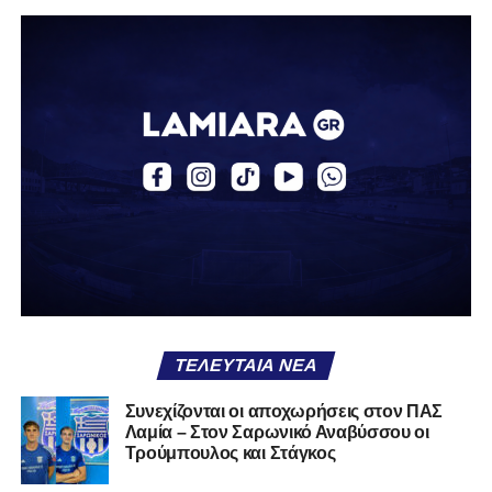
Α.Ο. Αγράφων «Ο Κατσαντώνης»
Αναγέννηση Σχηματαρίου
Απόλλων Ευπαλίου
Αστέρας Σταυρού
Α.Ο. Θήβα
Α.Ο. Καρύστου
ΑΠΣ Κηφισσός
Κιθαιρών
ΠΑΣ Λαμία
Α.Ε. Μαλεσίνας
ΤΕΛΕΥΤΑΊΑ ΝΈΑ
Α.Ο. Νέας Αρτάκης
Συνεχίζονται οι αποχωρήσεις στον ΠΑΣ
Λαμία – Στον Σαρωνικό Αναβύσσου οι
Α.Ε. Προποντίς Χαλκίδας
Τρούμπουλος και Στάγκος
Ταμυναϊκός Αλιβερίου