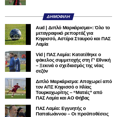
Ακολουθήστε το
lamiara.gr
στο
Google News
για να
μαθαίνετε πρώτοι τα κυανόλευκα νέα στην Ελλάδα και τον
υπόλοιπο κόσμο. Ακολουθήστε το lamiara.gr στο
ΔΗΜΟΦΙΛΉ
Facebook
, στο
Twitter
και στο
Instagram
για να
μαθαίνετε σε χρόνο dt όλα τα νέα.
Aud | Διπλό Μαρκάρισμα»: Όλο το
μεταγραφικό ρεπορτάζ για
Κηφισσό, Αστέρα Σταυρού και ΠΑΣ
Λαμία
Vid | ΠΑΣ Λαμία: Κατατέθηκε ο
φάκελος συμμετοχής στη Γ’ Εθνική
– Ξεκινά ο σχεδιασμός της νέας
σεζόν
Διπλό Μαρκάρισμα: Αποχωρεί από
τον ΑΠΣ Κηφισσό ο Ηλίας
Τουρκοχωρίτης – “Ματιές” από
ΠΑΣ Λαμία και ΑΟ Θήβας
ΠΑΣ Λαμία: Εγγυητής ο
Παπαϊωάννου – Οι προϋποθέσεις