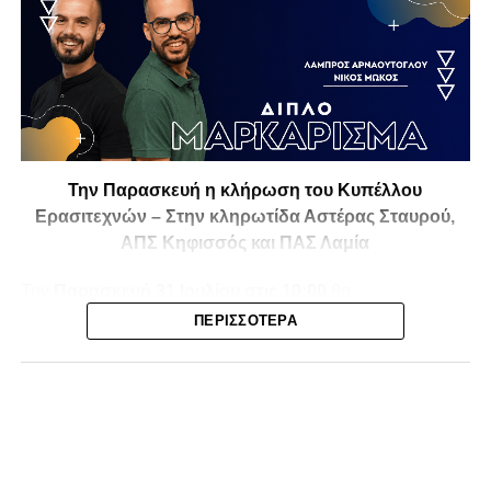
Την Παρασκευή η κλήρωση του Κυπέλλου
Ερασιτεχνών – Στην κληρωτίδα Αστέρας Σταυρού,
ΑΠΣ Κηφισσός και ΠΑΣ Λαμία
Την
Παρασκευή 31 Ιουλίου στις 10:00
θα
πραγματοποιηθεί στο ξενοδοχείο
Athens Marriott
η
ΠΕΡΙΣΣΌΤΕΡΑ
κλήρωση της
1ης και 2ης φάσης του Κυπέλλου
Ερασιτεχνικών Ομάδων
για την αγωνιστική περίοδο
2026-2027
, με το ενδιαφέρον να στρέφεται και στις ομάδες
της Φθιώτιδας που θα μπουν στη «μάχη» της
διοργάνωσης.