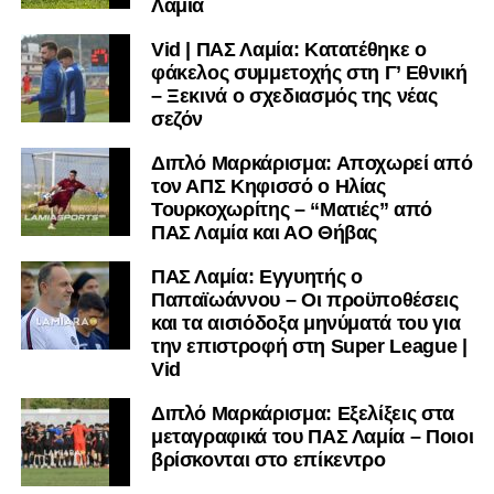
Λαμία
Vid | ΠΑΣ Λαμία: Κατατέθηκε ο
φάκελος συμμετοχής στη Γ’ Εθνική
– Ξεκινά ο σχεδιασμός της νέας
σεζόν
Διπλό Μαρκάρισμα: Αποχωρεί από
τον ΑΠΣ Κηφισσό ο Ηλίας
Τουρκοχωρίτης – “Ματιές” από
ΠΑΣ Λαμία και ΑΟ Θήβας
ΠΑΣ Λαμία: Εγγυητής ο
Παπαϊωάννου – Οι προϋποθέσεις
και τα αισιόδοξα μηνύματά του για
την επιστροφή στη Super League |
Vid
Διπλό Μαρκάρισμα: Εξελίξεις στα
μεταγραφικά του ΠΑΣ Λαμία – Ποιοι
βρίσκονται στο επίκεντρο