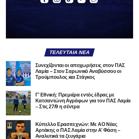
Α.Ο. Καρύστου
ΑΠΣ Κηφισσός
Κιθαιρών
ΠΑΣ Λαμία
Α.Ε. Μαλεσίνας
ΤΕΛΕΥΤΑΊΑ ΝΈΑ
Α.Ο. Νέας Αρτάκης
Συνεχίζονται οι αποχωρήσεις στον ΠΑΣ
Λαμία – Στον Σαρωνικό Αναβύσσου οι
Α.Ε. Προποντίς Χαλκίδας
Τρούμπουλος και Στάγκος
Ταμυναϊκός Αλιβερίου
Φωκικός
Γ’ Εθνική: Πρεμιέρα εντός έδρας με
Κατσαντώνη Αγράφων για τον ΠΑΣ Λαμία
– Στις 27/9 η σέντρα
Συνολικά, στην
1η φάση
της διοργάνωσης συμμετέχουν
130 ομάδες
από τη Γ’ Εθνική και οι Κυπελλούχοι ή
φιναλίστ των ΕΠΣ που δήλωσαν συμμετοχή. Οι ομάδες
Kύπελλο Ερασιτεχνών: Με AO Nέας
έχουν χωριστεί σε
14 γεωγραφικά γκρουπ
, ενώ μετά την
Αρτάκης ο ΠΑΣ Λαμία στην Α’ Φάση –
Αναλυτικά τα ζευγάρια
ολοκλήρωση της πρώτης φάσης θα προκύψουν
68