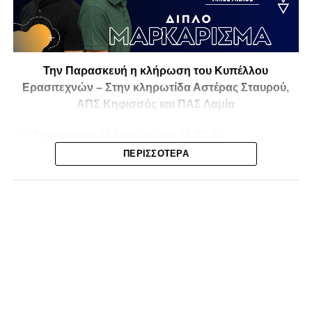
Την Παρασκευή η κλήρωση του Κυπέλλου
Ερασιτεχνών – Στην κληρωτίδα Αστέρας Σταυρού,
ΑΠΣ Κηφισσός και ΠΑΣ Λαμία
Την
Παρασκευή 31 Ιουλίου στις 10:00
θα
πραγματοποιηθεί στο ξενοδοχείο
Athens Marriott
η
ΠΕΡΙΣΣΌΤΕΡΑ
κλήρωση της
1ης και 2ης φάσης του Κυπέλλου
Ερασιτεχνικών Ομάδων
για την αγωνιστική περίοδο
2026-2027
, με το ενδιαφέρον να στρέφεται και στις ομάδες
της Φθιώτιδας που θα μπουν στη «μάχη» της
διοργάνωσης.
Στην κληρωτίδα θα βρίσκονται ο
Αστέρας Σταυρού
, ο
ΑΠΣ Κηφισσός
και ο
ΠΑΣ Λαμία
, οι οποίοι έχουν
τοποθετηθεί στο
9ο γκρουπ
, μαζί με ομάδες από τη