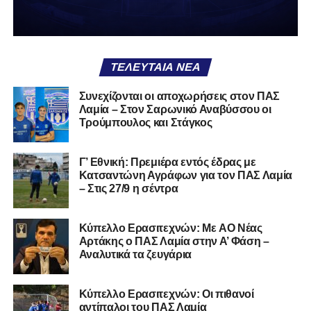
Κιθαιρών
ΠΑΣ Λαμία
Α.Ε. Μαλεσίνας
ΤΕΛΕΥΤΑΊΑ ΝΈΑ
Α.Ο. Νέας Αρτάκης
Συνεχίζονται οι αποχωρήσεις στον ΠΑΣ
Λαμία – Στον Σαρωνικό Αναβύσσου οι
Α.Ε. Προποντίς Χαλκίδας
Τρούμπουλος και Στάγκος
Ταμυναϊκός Αλιβερίου
Φωκικός
Γ’ Εθνική: Πρεμιέρα εντός έδρας με
Κατσαντώνη Αγράφων για τον ΠΑΣ Λαμία
– Στις 27/9 η σέντρα
Συνολικά, στην
1η φάση
της διοργάνωσης συμμετέχουν
130 ομάδες
από τη Γ’ Εθνική και οι Κυπελλούχοι ή
φιναλίστ των ΕΠΣ που δήλωσαν συμμετοχή. Οι ομάδες
Kύπελλο Ερασιτεχνών: Με AO Nέας
έχουν χωριστεί σε
14 γεωγραφικά γκρουπ
, ενώ μετά την
Αρτάκης ο ΠΑΣ Λαμία στην Α’ Φάση –
Αναλυτικά τα ζευγάρια
ολοκλήρωση της πρώτης φάσης θα προκύψουν
68
ομάδες
που θα συνεχίσουν στη διοργάνωση.
Κύπελλο Ερασιτεχνών: Οι πιθανοί
Αμέσως μετά θα πραγματοποιηθεί και η κλήρωση της
2ης
αντίπαλοι του ΠΑΣ Λαμία