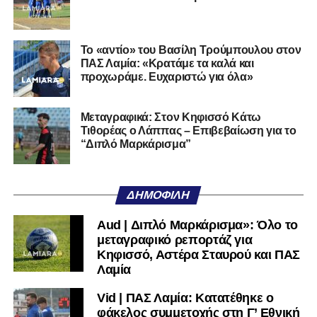
φάσης
, από την οποία θα διαμορφωθούν οι
64 ομάδες
που θα συνεχίσουν στην 3η φάση του θεσμού.
Το «αντίο» του Βασίλη Τρούμπουλου στον
Η διαδικασία της κλήρωσης θα μεταδοθεί
ζωντανά μέσω
ΠΑΣ Λαμία: «Κρατάμε τα καλά και
του καναλιού Hellenic Football Family της ΕΠΟ στο
προχωράμε. Ευχαριστώ για όλα»
YouTube
, με καλεσμένο τον προπονητή του Α.Ο.
Τρικάλων,
Νίκο Μπαδήμα
, του περσινού Κυπελλούχου
Μεταγραφικά: Στον Κηφισσό Κάτω
Ερασιτεχνών.
Τιθορέας ο Λάππας – Επιβεβαίωση για το
“Διπλό Μαρκάρισμα”
Ακολουθήστε το
lamiara.gr
στο
Google News
για να
μαθαίνετε πρώτοι τα κυανόλευκα νέα στην Ελλάδα και τον
υπόλοιπο κόσμο. Ακολουθήστε το lamiara.gr στο
ΔΗΜΟΦΙΛΉ
Facebook
, στο
Twitter
και στο
Instagram
για να
μαθαίνετε σε χρόνο dt όλα τα νέα.
Aud | Διπλό Μαρκάρισμα»: Όλο το
μεταγραφικό ρεπορτάζ για
Κηφισσό, Αστέρα Σταυρού και ΠΑΣ
Λαμία
Vid | ΠΑΣ Λαμία: Κατατέθηκε ο
φάκελος συμμετοχής στη Γ’ Εθνική