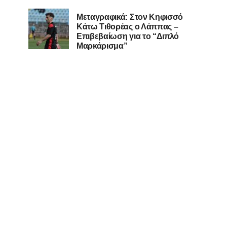
Μεταγραφικά: Στον Κηφισσό
Κάτω Τιθορέας ο Λάππας –
Επιβεβαίωση για το “Διπλό
Μαρκάρισμα”