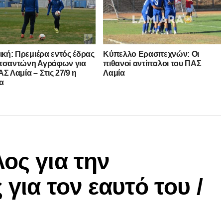
νική: Πρεμιέρα εντός έδρας
Κύπελλο Ερασιτεχνών: Οι
τσαντώνη Αγράφων για
πιθανοί αντίπαλοι του ΠΑΣ
Σ Λαμία – Στις 27/9 η
Λαμία
α
ος για την
 για τον εαυτό του /