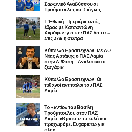
Σαρωνικό Αναβύσσου οι
Τρούμπουλος και Στάγκος
Γ’ Εθνική: Πρεμιέρα εντός
έδρας με Κατσαντώνη
Αγράφων για τον ΠΑΣ Λαμία –
Στις 27/9 η σέντρα
Kύπελλο Ερασιτεχνών: Με AO
Nέας Αρτάκης ο ΠΑΣ Λαμία
στην Α’ Φάση – Αναλυτικά τα
ζευγάρια
Κύπελλο Ερασιτεχνών: Οι
πιθανοί αντίπαλοι του ΠΑΣ
Λαμία
Το «αντίο» του Βασίλη
Τρούμπουλου στον ΠΑΣ
Λαμία: «Κρατάμε τα καλά και
προχωράμε. Ευχαριστώ για
όλα»