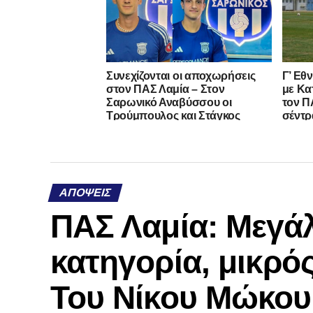
Συνεχίζονται οι αποχωρήσεις
Γ’ Εθ
στον ΠΑΣ Λαμία – Στον
με Κα
Σαρωνικό Αναβύσσου οι
τον ΠΑ
Τρούμπουλος και Στάγκος
σέντρ
ΑΠΌΨΕΙΣ
ΠΑΣ Λαμία: Μεγάλ
κατηγορία, μικρός
Του Νίκου Μώκου