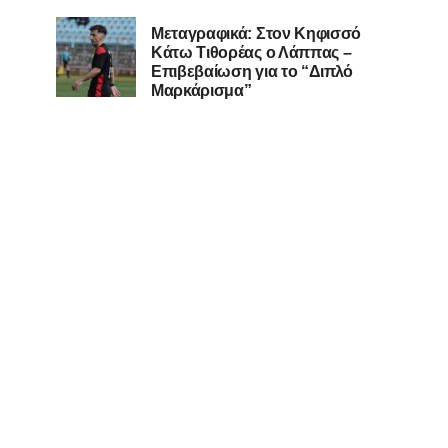
Μεταγραφικά: Στον Κηφισσό
Κάτω Τιθορέας ο Λάππας –
Επιβεβαίωση για το “Διπλό
Μαρκάρισμα”