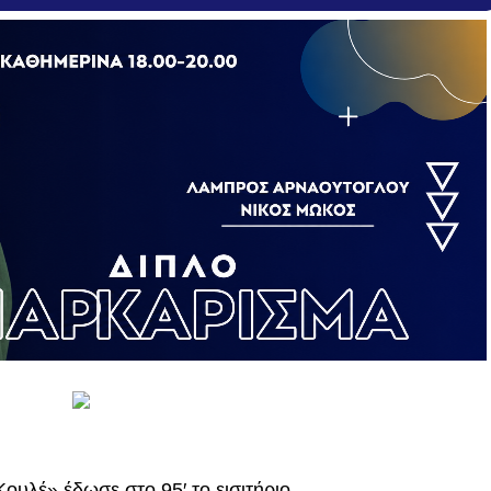
Κουλέ» έδωσε στο 95′ το εισιτήριο