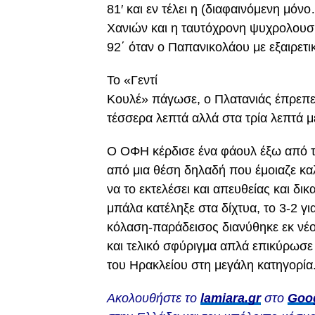
81′ και εν τέλει η (διαφαινόμενη μό
Χανιών και η ταυτόχρονη ψυχρολουσί
92΄ όταν ο Παπανικολάου με εξαιρετι
Το «Γεντί
Κουλέ» πάγωσε, ο Πλατανιάς έπρεπε 
τέσσερα λεπτά αλλά στα τρία λεπτά 
Ο ΟΦΗ κέρδισε ένα φάουλ έξω από τη
από μια θέση δηλαδή που έμοιαζε κα
να το εκτελέσει και απευθείας και δι
μπάλα κατέληξε στα δίχτυα, το 3-2 γ
κόλαση-παράδεισος διανύθηκε εκ νέου
και τελικό σφύριγμα απλά επικύρωσε
του Ηρακλείου στη μεγάλη κατηγορία
Ακολουθήστε το
lamiara.gr
στο
Goo