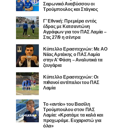
Σαρωνικό Αναβύσσου οι
Τρούμπουλος και Στάγκος
Γ’ Εθνική: Πρεμιέρα εντός
έδρας με Κατσαντώνη
Αγράφων για τον ΠΑΣ Λαμία –
Στις 27/9 η σέντρα
Kύπελλο Ερασιτεχνών: Με AO
Nέας Αρτάκης ο ΠΑΣ Λαμία
στην Α’ Φάση – Αναλυτικά τα
ζευγάρια
Κύπελλο Ερασιτεχνών: Οι
πιθανοί αντίπαλοι του ΠΑΣ
Λαμία
Το «αντίο» του Βασίλη
Τρούμπουλου στον ΠΑΣ
Λαμία: «Κρατάμε τα καλά και
προχωράμε. Ευχαριστώ για
όλα»