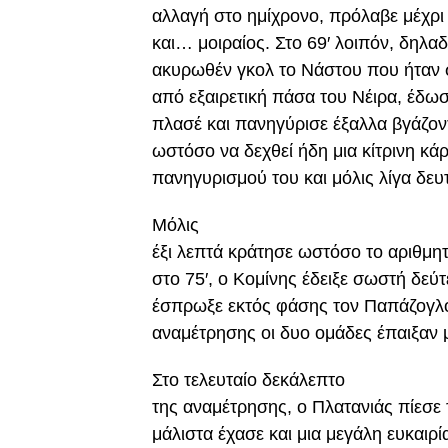
αλλαγή στο ημίχρονο, πρόλαβε μέχρι 
και… μοιραίος. Στο 69′ λοιπόν, δηλαδ
ακυρωθέν γκολ το Νάστου που ήταν σ
από εξαιρετική πάσα του Νέιρα, έδω
πλασέ και πανηγύρισε έξαλλα βγάζον
ωστόσο να δεχθεί ήδη μια κίτρινη κάρ
πανηγυρισμού του και μόλις λίγα δε
Μόλις
έξι λεπτά κράτησε ωστόσο το αριθμη
στο 75′, ο Κομίνης έδειξε σωστή δεύ
έσπρωξε εκτός φάσης τον Παπάζογλου 
αναμέτρησης οι δυο ομάδες έπαιξαν 
Στο τελευταίο δεκάλεπτο
της αναμέτρησης, ο Πλατανιάς πίεσ
μάλιστα έχασε και μια μεγάλη ευκαιρί