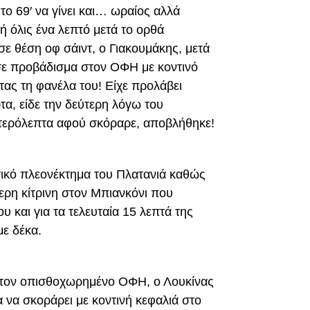
το 69′ να γίνει και… ωραίος αλλά
ή όλις ένα λεπτό μετά το ορθά
ε θέση οφ σάιντ, ο Γιακουμάκης, μετά
σε προβάδισμα στον ΟΦΗ με κοντινό
τας τη φανέλα του! Είχε προλάβει
τα, είδε την δεύτερη λόγω του
υτερόλεπτα αφού σκόραρε, αποβλήθηκε!
τικό πλεονέκτημα του Πλατανιά καθώς
τερη κίτρινη στον Μπιανκόνι που
και για τα τελευταία 15 λεπτά της
με δέκα.
ε τον οπισθοχωρημένο ΟΦΗ, ο Λουκίνας
α να σκοράρει με κοντινή κεφαλιά στο