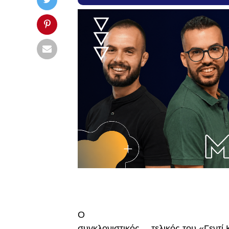
Ο
συγκλονιστικός… τελικός του «Γεντί 