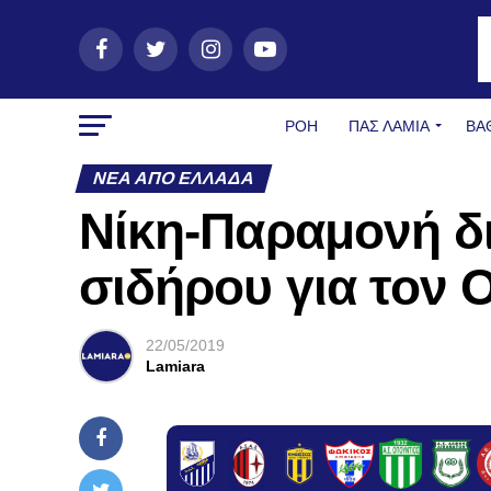
ΡΟΗ
ΠΑΣ ΛΑΜΊΑ
ΒΑ
ΝΈΑ ΑΠΌ ΕΛΛΆΔΑ
Νίκη-Παραμονή δι
σιδήρου για τον 
22/05/2019
Lamiara