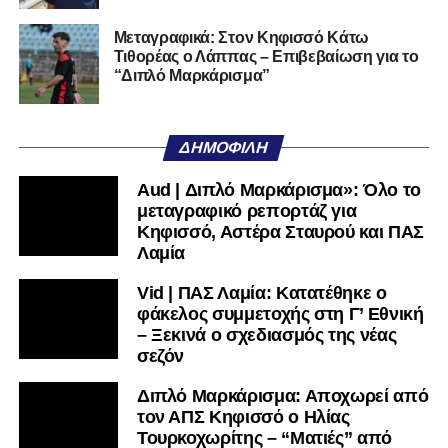
YouTube
, με καλεσμένο τον προπονητή του Α.Ο.
Τρικάλων,
Νίκο Μπαδήμα
, του περσινού Κυπελλούχου
Μεταγραφικά: Στον Κηφισσό Κάτω
Ερασιτεχνών.
Τιθορέας ο Λάππας – Επιβεβαίωση για το
“Διπλό Μαρκάρισμα”
Ακολουθήστε το
lamiara.gr
στο
Google News
για να
μαθαίνετε πρώτοι τα κυανόλευκα νέα στην Ελλάδα και τον
υπόλοιπο κόσμο. Ακολουθήστε το lamiara.gr στο
ΔΗΜΟΦΙΛΉ
Facebook
, στο
Twitter
και στο
Instagram
για να
μαθαίνετε σε χρόνο dt όλα τα νέα.
Aud | Διπλό Μαρκάρισμα»: Όλο το
μεταγραφικό ρεπορτάζ για
Κηφισσό, Αστέρα Σταυρού και ΠΑΣ
Λαμία
Vid | ΠΑΣ Λαμία: Κατατέθηκε ο
φάκελος συμμετοχής στη Γ’ Εθνική
– Ξεκινά ο σχεδιασμός της νέας
σεζόν
Διπλό Μαρκάρισμα: Αποχωρεί από
τον ΑΠΣ Κηφισσό ο Ηλίας
Τουρκοχωρίτης – “Ματιές” από