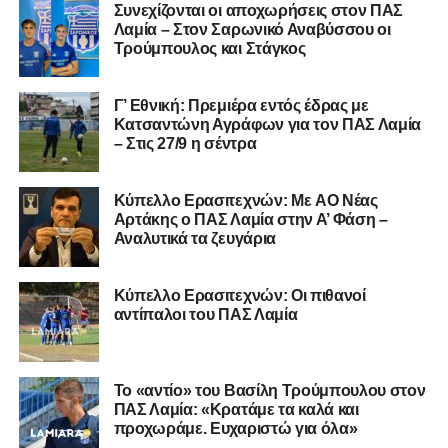
Α.Ο. Νέας Αρτάκης
Συνεχίζονται οι αποχωρήσεις στον ΠΑΣ
Λαμία – Στον Σαρωνικό Αναβύσσου οι
Α.Ε. Προποντίς Χαλκίδας
Τρούμπουλος και Στάγκος
Ταμυναϊκός Αλιβερίου
Φωκικός
Γ’ Εθνική: Πρεμιέρα εντός έδρας με
Κατσαντώνη Αγράφων για τον ΠΑΣ Λαμία
– Στις 27/9 η σέντρα
Συνολικά, στην
1η φάση
της διοργάνωσης συμμετέχουν
130 ομάδες
από τη Γ’ Εθνική και οι Κυπελλούχοι ή
φιναλίστ των ΕΠΣ που δήλωσαν συμμετοχή. Οι ομάδες
Kύπελλο Ερασιτεχνών: Με AO Nέας
έχουν χωριστεί σε
14 γεωγραφικά γκρουπ
, ενώ μετά την
Αρτάκης ο ΠΑΣ Λαμία στην Α’ Φάση –
Αναλυτικά τα ζευγάρια
ολοκλήρωση της πρώτης φάσης θα προκύψουν
68
ομάδες
που θα συνεχίσουν στη διοργάνωση.
Κύπελλο Ερασιτεχνών: Οι πιθανοί
Αμέσως μετά θα πραγματοποιηθεί και η κλήρωση της
2ης
αντίπαλοι του ΠΑΣ Λαμία
φάσης
, από την οποία θα διαμορφωθούν οι
64 ομάδες
που θα συνεχίσουν στην 3η φάση του θεσμού.
Το «αντίο» του Βασίλη Τρούμπουλου στον
Η διαδικασία της κλήρωσης θα μεταδοθεί
ζωντανά μέσω
ΠΑΣ Λαμία: «Κρατάμε τα καλά και
του καναλιού Hellenic Football Family της ΕΠΟ στο
προχωράμε. Ευχαριστώ για όλα»