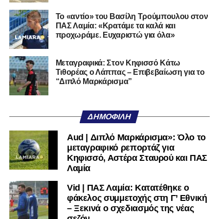
Η Λαμία μπορεί να επιστρέψει. Έχει τον κόσμο, έχει το
Το «αντίο» του Βασίλη Τρούμπουλου στον
όνομα, έχει τη βάση. Αυτό που δεν έχει και πρέπει να
ΠΑΣ Λαμία: «Κρατάμε τα καλά και
ξαναβρεί είναι αυτοπεποίθηση. Όχι αλαζονεία.
προχωράμε. Ευχαριστώ για όλα»
Αυτοπεποίθηση.
Αν η Λαμία συνεχίσει να μικραίνει τον εαυτό της, δεν θα
Μεταγραφικά: Στον Κηφισσό Κάτω
Τιθορέας ο Λάππας – Επιβεβαίωση για το
χρειαστεί κανείς άλλος να το κάνει.
“Διπλό Μαρκάρισμα”
Όταν αποφασίσει να συνειδητοποιήσει ότι είναι
μεγάλη, τότε η Γ’ Εθνική θα μοιάζει από μόνη της
ΔΗΜΟΦΙΛΉ
πολύ μικρή.
Aud | Διπλό Μαρκάρισμα»: Όλο το
Ακολουθήστε το
lamiara.gr
στο
Google News
για να
μεταγραφικό ρεπορτάζ για
μαθαίνετε πρώτοι τα κυανόλευκα νέα στην Ελλάδα και τον
Κηφισσό, Αστέρα Σταυρού και ΠΑΣ
υπόλοιπο κόσμο. Ακολουθήστε το lamiara.gr στο
Λαμία
Facebook
, στο
Twitter
και στο
Instagram
για να
Vid | ΠΑΣ Λαμία: Κατατέθηκε ο
μαθαίνετε σε χρόνο dt όλα τα νέα.
φάκελος συμμετοχής στη Γ’ Εθνική
– Ξεκινά ο σχεδιασμός της νέας
σεζόν