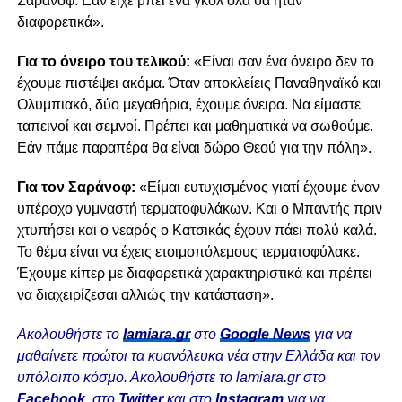
Σαράνοφ. Εάν είχε μπει ένα γκολ όλα θα ήταν
διαφορετικά».
Για το όνειρο του τελικού:
«Είναι σαν ένα όνειρο δεν το
έχουμε πιστέψει ακόμα. Όταν αποκλείεις Παναθηναϊκό και
Ολυμπιακό, δύο μεγαθήρια, έχουμε όνειρα. Να είμαστε
ταπεινοί και σεμνοί. Πρέπει και μαθηματικά να σωθούμε.
Εάν πάμε παραπέρα θα είναι δώρο Θεού για την πόλη».
Για τον Σαράνοφ:
«Είμαι ευτυχισμένος γιατί έχουμε έναν
υπέροχο γυμναστή τερματοφυλάκων. Και ο Μπαντής πριν
χτυπήσει και ο νεαρός ο Κατσικάς έχουν πάει πολύ καλά.
Το θέμα είναι να έχεις ετοιμοπόλεμους τερματοφύλακε.
Έχουμε κίπερ με διαφορετικά χαρακτηριστικά και πρέπει
να διαχειρίζεσαι αλλιώς την κατάσταση».
Ακολουθήστε το
lamiara.gr
στο
Google News
για να
μαθαίνετε πρώτοι τα κυανόλευκα νέα στην Ελλάδα και τον
υπόλοιπο κόσμο. Ακολουθήστε το lamiara.gr στο
Facebook
, στο
Twitter
και στο
Instagram
για να