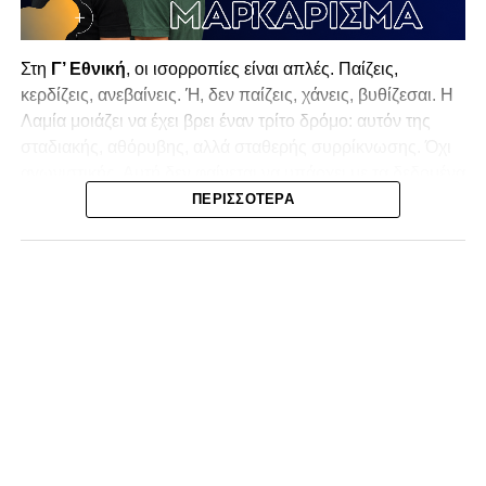
Στη
Γ’ Εθνική
, οι ισορροπίες είναι απλές. Παίζεις,
κερδίζεις, ανεβαίνεις. Ή, δεν παίζεις, χάνεις, βυθίζεσαι. Η
Λαμία
μοιάζει να έχει βρει έναν τρίτο δρόμο: αυτόν της
σταδιακής, αθόρυβης, αλλά σταθερής συρρίκνωσης. Όχι
αγωνιστικής. Αυτή δεν φαίνεται να υπάρχει με τα δεδομένα
της κατηγορίας. Της συρρίκνωσης της ίδιας της
ΠΕΡΙΣΣΌΤΕΡΑ
υπόστασής της.
Γράφει ο Νίκος Μώκος
Για μια ομάδα που πέρασε μια σχεδόν δεκαετία στα
σαλόνια της
Super League 1
, που έφτιαξε όνομα και
αναγνωρισιμότητα, δεν μπορεί η κουβέντα της πόλης να
είναι «μας αδικούν», «μας πολεμούν», «μας έχουν βάλει
στο μάτι».
Αυτά είναι πολυτέλειες των μικρών
.
Όχι των
ομάδων που ζητούν να παραμείνουν μεγάλες, έστω
και μέσα σε μια μικρή κατηγορία.