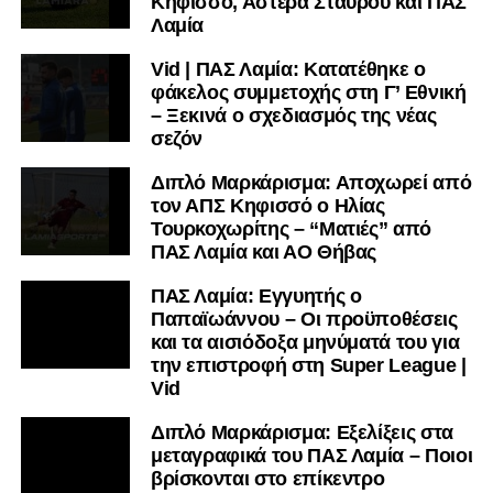
Κηφισσό, Αστέρα Σταυρού και ΠΑΣ
Λαμία
Vid | ΠΑΣ Λαμία: Κατατέθηκε ο
φάκελος συμμετοχής στη Γ’ Εθνική
– Ξεκινά ο σχεδιασμός της νέας
σεζόν
Διπλό Μαρκάρισμα: Αποχωρεί από
τον ΑΠΣ Κηφισσό ο Ηλίας
Τουρκοχωρίτης – “Ματιές” από
ΠΑΣ Λαμία και ΑΟ Θήβας
ΠΑΣ Λαμία: Εγγυητής ο
Παπαϊωάννου – Οι προϋποθέσεις
και τα αισιόδοξα μηνύματά του για
την επιστροφή στη Super League |
Vid
Διπλό Μαρκάρισμα: Εξελίξεις στα
μεταγραφικά του ΠΑΣ Λαμία – Ποιοι
βρίσκονται στο επίκεντρο