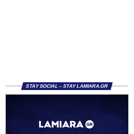
αρκετών ομάδων το φετινό καλοκαίρι. Ανάμεσα στους
συλλόγους που ενδιαφέρθηκαν έντονα για την απόκτησή
του ήταν η Κόρινθος και ο Ιωνικός, με την ομάδα της
Κορίνθου να εμφανίζεται για μεγάλο χρονικό διάστημα ως
το φαβορί για την υπογραφή του. Ωστόσο, η εξέλιξη ήταν
διαφορετική, καθώς ο 23χρονος αμυντικός επέλεξε τελικά
τον Σαρωνικό Αναβύσσου, όπου θα συναντήσει ξανά τον
πρώην συμπαίκτη του στον ΠΑΣ Λαμία, Χρυσόστομο
Στάγκο.
Η ανακοίνωση για τον Βασίλη Τρούμπουλο
STAY SOCIAL – STAY LAMIARA.GR
«Ο Α.Ο. Σαρωνικός Αναβύσσου ανακοινώνει την
απόκτηση του ποδοσφαιριστή Βασίλη Τρούμπουλου.
Ο Βασίλης, ο οποίος είναι 23 χρονών (γεννημένος το
2003), αγωνίζεται ως στόπερ και αμυντικός μέσος και την
περσινή σεζόν πραγματοποίησε γεμάτη χρονιά στη Γ’
Εθνική με τα χρώματα του ΠΑΣ Λαμία.