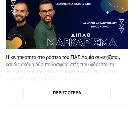
Η κινητικότητα στο ρόστερ του ΠΑΣ Λαμία συνεχίζεται,
καθώς ακόμη δύο ποδοσφαιριστές που φόρεσαν τη
φανέλα της ομάδας την περασμένη σεζόν βρήκαν τον
επόμενο σταθμό της καριέρας τους.
Ο λόγος για τον Βασίλη Τρούμπουλο και τον Χρυσόστομο
ΠΕΡΙΣΣΌΤΕΡΑ
Στάγκο, οι οποίοι θα συνεχίσουν μαζί την ποδοσφαιρική
τους πορεία στον Σαρωνικό Αναβύσσου, με τον σύλλογο
να ανακοινώνει επίσημα την απόκτησή τους.
Ιδιαίτερο ενδιαφέρον παρουσιάζει η περίπτωση του
Βασίλη Τρούμπουλου, ο οποίος βρέθηκε στο στόχαστρο