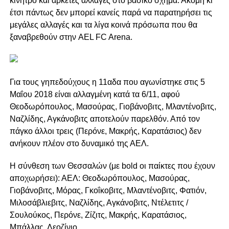
κίνητρο και αρκετές αλλαγές στο βασικό σχήμα. Ακόμη κι
έτσι πάντως δεν μπορεί κανείς παρά να παρατηρήσει τις
μεγάλες αλλαγές και τα λίγα κοινά πρόσωπα που θα
ξαναβρεθούν στην AEL FC Arena.
Για τους γηπεδούχους η 11αδα που αγωνίστηκε στις 5
Μαΐου 2018 είναι αλλαγμένη κατά τα 6/11, αφού
Θεοδωρόπουλος, Μασούρας, Γιοβάνοβιτς, Μλαντένοβιτς,
Ναζλίδης, Αγκάνοβιτς αποτελούν παρελθόν. Από τον
πάγκο άλλοι τρεις (Περόνε, Μακρής, Καρατάσιος) δεν
ανήκουν πλέον στο δυναμικό της ΑΕΛ.
Η σύνθεση των Θεσσαλών (με bold οι παίκτες που έχουν
αποχωρήσει): ΑΕΛ: Θεοδωρόπουλος, Μασούρας,
Γιοβάνοβιτς, Μόρας, Γκοΐκοβιτς, Μλαντένοβιτς, Φατιόν,
Μιλοσάβλιεβιτς, Ναζλίδης, Αγκάνοβιτς, Ντέλετιτς /
Σουλούκος, Περόνε, Ζίζιτς, Μακρής, Καρατάσιος,
Μπάλλας, Λεοζίνιο