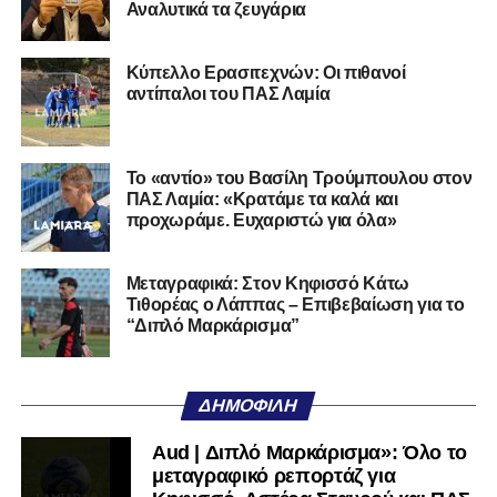
Αναλυτικά τα ζευγάρια
Ο 24χρονος τερματοφύλακας (γεννημένος στις
27/06/2002) προέρχεται επίσης από μία γεμάτη χρονιά
Κύπελλο Ερασιτεχνών: Οι πιθανοί
στη Γ’ Εθνική με τον ΠΑΣ Λαμία. Στο παρελθόν
αντίπαλοι του ΠΑΣ Λαμία
αγωνίστηκε στον Λεβαδειακό, ενώ πέρασε και από ομάδες
της Serie D στην Ιταλία, όπως οι Nocerina, S. Maria
Cilento και Castrovillari, έχοντας ξεκινήσει την
Το «αντίο» του Βασίλη Τρούμπουλου στον
ποδοσφαιρική του διαδρομή από τον Απόλλωνα Σμύρνης.
ΠΑΣ Λαμία: «Κρατάμε τα καλά και
προχωράμε. Ευχαριστώ για όλα»
Τον καλωσορίζουμε στην οικογένεια του Σαρωνικού και
του ευχόμαστε υγεία και επιτυχίες.»
Μεταγραφικά: Στον Κηφισσό Κάτω
Τιθορέας ο Λάππας – Επιβεβαίωση για το
Ακολουθήστε το
lamiara.gr
στο
Google News
για να
“Διπλό Μαρκάρισμα”
μαθαίνετε πρώτοι τα κυανόλευκα νέα στην Ελλάδα και τον
υπόλοιπο κόσμο. Ακολουθήστε το lamiara.gr στο
Facebook
, στο
Twitter
και στο
Instagram
για να
ΔΗΜΟΦΙΛΉ
μαθαίνετε σε χρόνο dt όλα τα νέα.
Aud | Διπλό Μαρκάρισμα»: Όλο το
μεταγραφικό ρεπορτάζ για