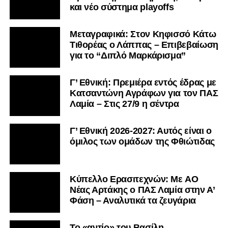
και νέο σύστημα playoffs
Μεταγραφικά: Στον Κηφισσό Κάτω
Τιθορέας ο Λάππας – Επιβεβαίωση
για το “Διπλό Μαρκάρισμα”
Γ’ Εθνική: Πρεμιέρα εντός έδρας με
Κατσαντώνη Αγράφων για τον ΠΑΣ
Λαμία – Στις 27/9 η σέντρα
Γ’ Εθνική 2026-2027: Αυτός είναι ο
όμιλος των ομάδων της Φθιώτιδας
Kύπελλο Ερασιτεχνών: Με AO
Nέας Αρτάκης ο ΠΑΣ Λαμία στην Α’
Φάση – Αναλυτικά τα ζευγάρια
Το «αντίο» του Βασίλη