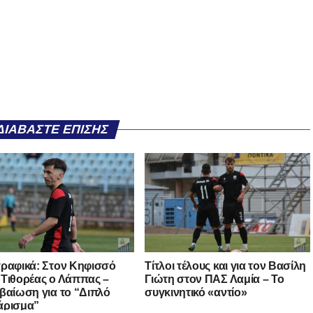
ΔΙΑΒΆΣΤΕ ΕΠΊΣΗΣ
ραφικά: Στον Κηφισσό
Τίτλοι τέλους και για τον Βασίλη
Τιθορέας ο Λάππας –
Γιώτη στον ΠΑΣ Λαμία – Το
βαίωση για το “Διπλό
συγκινητικό «αντίο»
άρισμα”