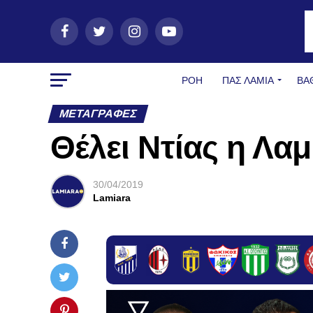
ΡΟΗ
ΠΑΣ ΛΑΜΊΑ
ΒΑ
ΜΕΤΑΓΡΑΦΈΣ
Θέλει Ντίας η Λαμ
30/04/2019
Lamiara