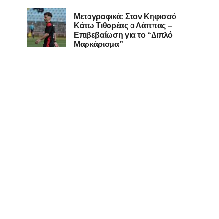
Μεταγραφικά: Στον Κηφισσό
Κάτω Τιθορέας ο Λάππας –
Επιβεβαίωση για το “Διπλό
Μαρκάρισμα”