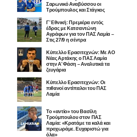
Σαρωνικό Αναβύσσου οι
Τρούμπουλος και Στάγκος
Γ’ Εθνική: Πρεμιέρα εντός
έδρας με Κατσαντώνη
Αγράφων για τον ΠΑΣ Λαμία –
Στις 27/9 η σέντρα
Kύπελλο Ερασιτεχνών: Με AO
Nέας Αρτάκης ο ΠΑΣ Λαμία
στην Α’ Φάση – Αναλυτικά τα
ζευγάρια
Κύπελλο Ερασιτεχνών: Οι
πιθανοί αντίπαλοι του ΠΑΣ
Λαμία
Το «αντίο» του Βασίλη
Τρούμπουλου στον ΠΑΣ
Λαμία: «Κρατάμε τα καλά και
προχωράμε. Ευχαριστώ για
όλα»