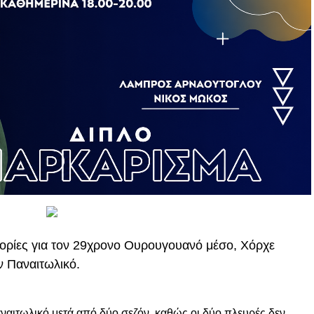
φορίες για τον 29χρονο Ουρουγουανό μέσο, Χόρχε
ν Παναιτωλικό.
ναιτωλικό μετά από δύο σεζόν, καθώς οι δύο πλευρές δεν