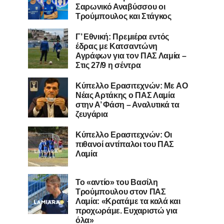
Σαρωνικό Αναβύσσου οι
Τρούμπουλος και Στάγκος
Γ’ Εθνική: Πρεμιέρα εντός
έδρας με Κατσαντώνη
Αγράφων για τον ΠΑΣ Λαμία –
Στις 27/9 η σέντρα
Kύπελλο Ερασιτεχνών: Με AO
Nέας Αρτάκης ο ΠΑΣ Λαμία
στην Α’ Φάση – Αναλυτικά τα
ζευγάρια
Κύπελλο Ερασιτεχνών: Οι
πιθανοί αντίπαλοι του ΠΑΣ
Λαμία
Το «αντίο» του Βασίλη
Τρούμπουλου στον ΠΑΣ
Λαμία: «Κρατάμε τα καλά και
προχωράμε. Ευχαριστώ για
όλα»