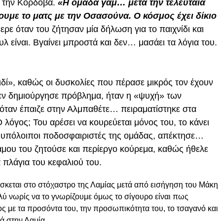
ό την Κόρδοβα.
«Η ομάδα γαμ… μετά την τελευταία
ουμε το ματς με την Οσασούνα. Ο κόσμος έχει δίκιο
ερε όταν του ζήτησαν μία δήλωση για το παιχνίδι και
λ είναι. Βγαίνει μπροστά και δεν… μασάει τα λόγια του.
ιδί», καθώς οι δυσκολίες που πέρασε μικρός τον έχουν
εν δημιούργησε πρόβλημα, ήταν η «ψυχή» των
όταν έπαιζε στην Αλμπαθέτε… πειραματίστηκε στα
λόγος; Του αρέσει να κουρεύεται μόνος του, το κάνει
οι υπόλοιποι ποδοσφαιριστές της ομάδας, απέκτησε…
άμου του ζητούσε και περίεργο κούρεμα, καθώς ήθελε
α πλάγια του κεφαλιού του.
ίσκεται στο στόχαστρο της Λαμίας μετά από εισήγηση του Μάκη
ολύ νωρίς να το γνωρίζουμε όμως το σίγουρο είναι πως
ος με τα προσόντα του, την προσωπικότητα του, το τσαγανό και
λά στην Λαμία…