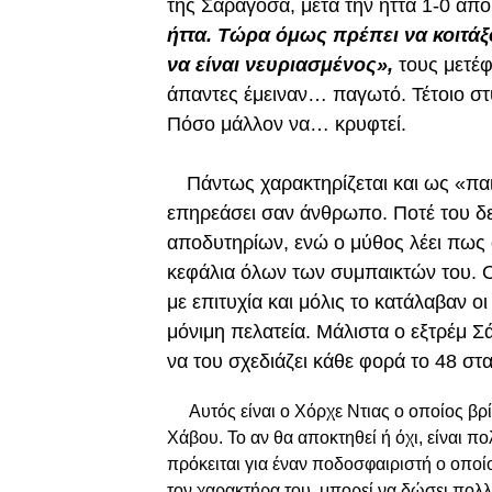
της Σαραγόσα, μετά την ήττα 1-0 απ
ήττα. Τώρα όμως πρέπει να κοιτάξ
να είναι νευριασμένος»,
τους μετέφ
άπαντες έμειναν… παγωτό. Τέτοιο στυ
Πόσο μάλλον να… κρυφτεί.
Πάντως χαρακτηρίζεται και ως «πα
επηρεάσει σαν άνθρωπο. Ποτέ του δ
αποδυτηρίων, ενώ ο μύθος λέει πως 
κεφάλια όλων των συμπαικτών του. Ο 
με επιτυχία και μόλις το κατάλαβαν 
μόνιμη πελατεία. Μάλιστα ο εξτρέμ Σ
να του σχεδιάζει κάθε φορά το 48 στ
Aυτός είναι ο Χόρχε Ντιας ο οποίος βρ
Χάβου. Το αν θα αποκτηθεί ή όχι, είναι π
πρόκειται για έναν ποδοσφαιριστή ο οποί
τον χαρακτήρα του, μπορεί να δώσει πολ