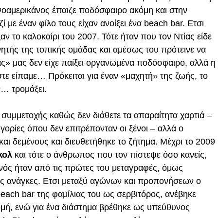
νοαμερικάνος έπαιζε ποδόσφαιρο ακόμη και στην
 με έναν φίλο τους είχαν ανοίξει ένα beach bar. Ετσι
ν το καλοκαίρι του 2007. Τότε ήταν που τον Ντίας είδε
ητής της τοπικής ομάδας και αμέσως του πρότεινε να
άς» μας δεν είχε παίξει οργανωμένα ποδόσφαιρο, αλλά η
τε είπαμε… Πρόκειται για έναν «μαχητή» της ζωής, το
… τρομάξει.
 συμμετοχής καθώς δεν διάθετε τα απαραίτητα χαρτιά –
ηγορίες όπου δεν επιτρέπονταν οι ξένοι – αλλά ο
αι δεμένους και διευθετήθηκε το ζήτημα. Μέχρι το 2009
κολ
και τότε ο άνθρωπος που τον πίστεψε όσο κανείς,
ός ήταν από τις πρώτες του μεταγραφές, όμως
ές ανάγκες. Ετσι μεταξύ αγώνων και προπονήσεων ο
beach bar της φαμίλιας του ως σερβιτόρος, ανέβηκε
μή, ενώ για ένα διάστημα βρέθηκε ως υπεύθυνος