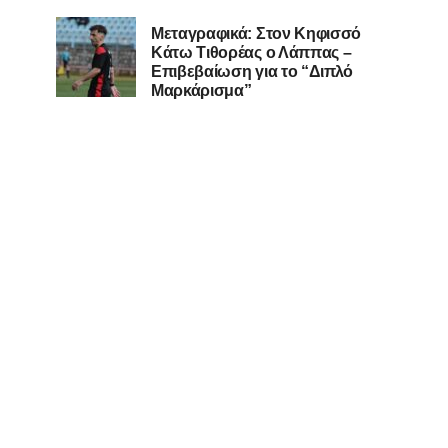
Μεταγραφικά: Στον Κηφισσό
Κάτω Τιθορέας ο Λάππας –
Επιβεβαίωση για το “Διπλό
Μαρκάρισμα”