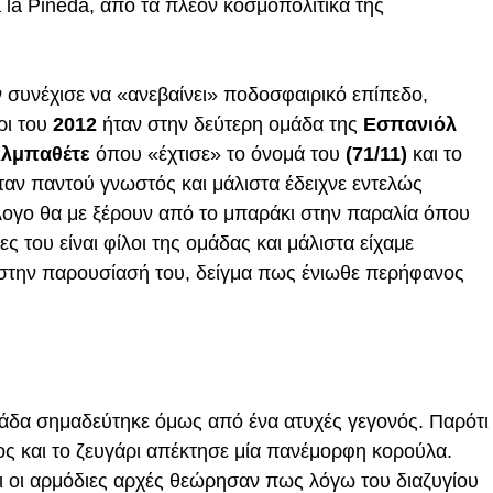
la Pineda, από τα πλέον κοσμοπολίτικα της
υνέχισε να «ανεβαίνει» ποδοσφαιρικό επίπεδο,
ρι του
2012
ήταν στην δεύτερη ομάδα της
Εσπανιόλ
λμπαθέτε
όπου «έχτισε» το όνομά του
(71/11)
και το
ταν παντού γνωστός και μάλιστα έδειχνε εντελώς
λογο θα με ξέρουν από το μπαράκι στην παραλία όπου
 του είναι φίλοι της ομάδας και μάλιστα είχαμε
 στην παρουσίασή του, δείγμα πως ένιωθε περήφανος
άδα σημαδεύτηκε όμως από ένα ατυχές γεγονός. Παρότι
ος και το ζευγάρι απέκτησε μία πανέμορφη κορούλα.
ι οι αρμόδιες αρχές θεώρησαν πως λόγω του διαζυγίου