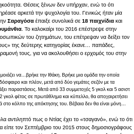
κοότητα. Θέσεις ξένων δεν υπήρχαν, ενώ το ότι
ηρέασε αρκετά την ψυχολογία του. Γενικώς ήταν μία
την
Σαραγόσα
έπαιξε συνολικά σε
18 παιχνίδια
και
ουμάνθια
. Το καλοκαίρι του 2016 επέστρεψε στην
οσωπικών του ζητημάτων, του επέτρεψαν να δείξει τον
ους» της δεύτερης κατηγορίας έκανε… παπάδες,
αραμονή τους, για να ακολουθήσει ο ερχομός του στην
μοιάζει να…βρήκε την Ιθάκη. Βρήκε μια ομάδα την οποία
όσφαιρο και πλέον, μετά από δύο γεμάτες σεζόν με τα
λάξει παραστάσεις. Μετά από 33 συμμετοχές 5 γκολ και 5 ασιστ
 2 γκολ φέτος σε πρωτάθλημα και κύπελλο, θα αποχαιρετήσει
ατά στο κόλπο της απόκτησης του. Βέβαια δεν θα είναι μόνη…
α αντιληπτό πως ο Ντίας έχει το «τσαγανό», ενώ το ότι
α είπε τον Σεπτέμβριο του 2015 στους δημοσιογράφους