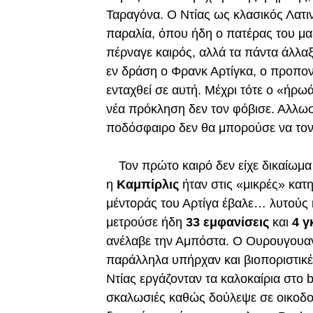
Ταραγόνα. Ο Ντίας ως κλασικός Λατι
παραλία, όπου ήδη ο πατέρας του μαζί
πέρναγε καιρός, αλλά τα πάντα άλλαξα
εν δράση ο Φρανκ Αρτίγκα, ο προπον
ενταχθεί σε αυτή. Μέχρι τότε ο «ήρω
νέα πρόκληση δεν τον φόβισε. Αλλωσ
ποδόσφαιρο δεν θα μπορούσε να τον
Τον πρώτο καιρό δεν είχε δικαίωμα
η
Καμπίρλις
ήταν στις «μικρές» κατ
μέντοράς του Αρτίγα έβαλε… λυτούς κ
μετρούσε ήδη
33 εμφανίσεις
και
4
γ
ανέλαβε την Αμπόστα. Ο Ουρουγουαν
παράλληλα υπήρχαν και βιοποριστικ
Ντίας εργάζονταν τα καλοκαίρια στο 
σκαλωσιές καθώς δούλεψε σε οικοδο