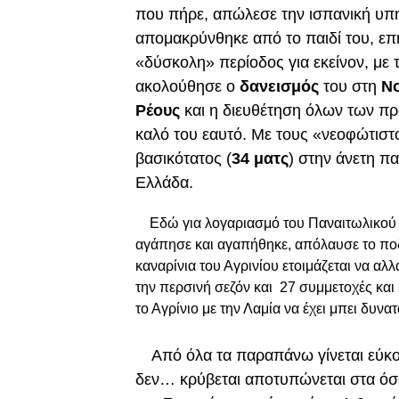
που πήρε, απώλεσε την ισπανική υπη
απομακρύνθηκε από το παιδί του, επ
«δύσκολη» περίοδος για εκείνον, με 
ακολούθησε ο
δανεισμός
του στη
Ν
Ρέους
και η διευθέτηση όλων των πρ
καλό του εαυτό. Με τους «νεοφώτιστ
βασικότατος (
34 ματς
) στην άνετη π
Ελλάδα.
Εδώ για λογαριασμό του Παναιτωλικού 
αγάπησε και αγαπήθηκε, απόλαυσε το ποδ
καναρίνια του Αγρινίου ετοιμάζεται να αλ
την περσινή σεζόν και 27 συμμετοχές και
το Αγρίνιο με την Λαμία να έχει μπει δυν
Από όλα τα παραπάνω γίνεται εύκολ
δεν… κρύβεται αποτυπώνεται στα όσ