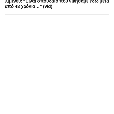
Χιμένεθ: “Είναι σπουδαίο που νικήσαμε εδώ μετά
από 48 χρόνια…” (vid)