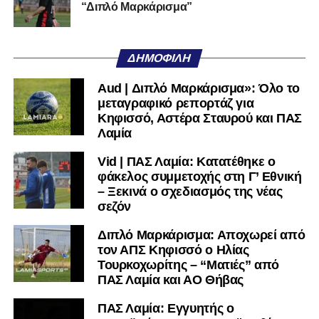
“Διπλό Μαρκάρισμα”
Όταν αποφασίσει να συνειδητοποιήσει ότι είναι
μεγάλη, τότε η Γ’ Εθνική θα μοιάζει από μόνη της
ΔΗΜΟΦΙΛΉ
πολύ μικρή.
Aud | Διπλό Μαρκάρισμα»: Όλο το
Ακολουθήστε το
lamiara.gr
στο
Google News
για να
μεταγραφικό ρεπορτάζ για
μαθαίνετε πρώτοι τα κυανόλευκα νέα στην Ελλάδα και τον
Κηφισσό, Αστέρα Σταυρού και ΠΑΣ
υπόλοιπο κόσμο. Ακολουθήστε το lamiara.gr στο
Λαμία
Facebook
, στο
Twitter
και στο
Instagram
για να
Vid | ΠΑΣ Λαμία: Κατατέθηκε ο
μαθαίνετε σε χρόνο dt όλα τα νέα.
φάκελος συμμετοχής στη Γ’ Εθνική
– Ξεκινά ο σχεδιασμός της νέας
σεζόν
Διπλό Μαρκάρισμα: Αποχωρεί από
τον ΑΠΣ Κηφισσό ο Ηλίας
Τουρκοχωρίτης – “Ματιές” από
ΠΑΣ Λαμία και ΑΟ Θήβας
ΠΑΣ Λαμία: Εγγυητής ο