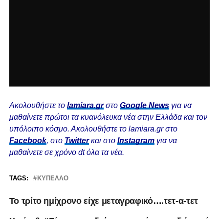
Ακολουθήστε το
lamiara.gr
στο
Google News
για να
μαθαίνετε πρώτοι τα κυανόλευκα νέα στην Ελλάδα και τον
υπόλοιπο κόσμο. Ακολουθήστε το lamiara.gr στο
Facebook
, στο
Twitter
και στο
Instagram
για να
μαθαίνετε σε χρόνο dt όλα τα νέα.
TAGS:
ΚΎΠΕΛΛΟ
Το τρίτο ημίχρονο είχε μεταγραφικό….τετ-α-τετ