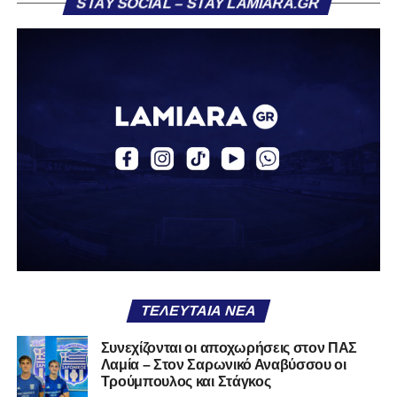
STAY SOCIAL – STAY LAMIARA.GR
ομάδα.
Η δυναμική που χτίστηκε με κόπο, με χρήματα, με
δουλειά, με ατέλειωτες ώρες ανθρώπων που δεν
φαίνονται βρίσκεται σήμερα διάτρητη. Σαν ένα σακάκι
καλό που κάποτε φόρεσες σε επίσημες περιστάσεις τώρα
το κρατάς στη ντουλάπα, τσαλακωμένο, χωρίς να ξέρεις
αν πρέπει να το φορέσεις ξανά ή να το χαρίσεις. Η Λαμία
δείχνει να μην ξέρει τι θέλει να είναι. Και αυτό είναι πάντα
χειρότερο από το να ξέρεις ότι είσαι μικρός.
Το πιο ανησυχητικό δεν είναι η κατηγορία, είναι ότι
φίλαθλοι και περίγυρος, αντί για παράγοντες
σταθερότητας, γίνονται πολλαπλασιαστές αμφιβολίας.
ΤΕΛΕΥΤΑΊΑ ΝΈΑ
Ασχολούνται περισσότερο με τις «χάρες» των άλλων
παρά με τις δικές τους αδυναμίες. Σαν να ψάχνεις
Συνεχίζονται οι αποχωρήσεις στον ΠΑΣ
στον διπλανό το γιατί δεν βρέχει, ενώ κρατάς
Λαμία – Στον Σαρωνικό Αναβύσσου οι
ομπρέλα μέσα στο σαλόνι.
Τρούμπουλος και Στάγκος