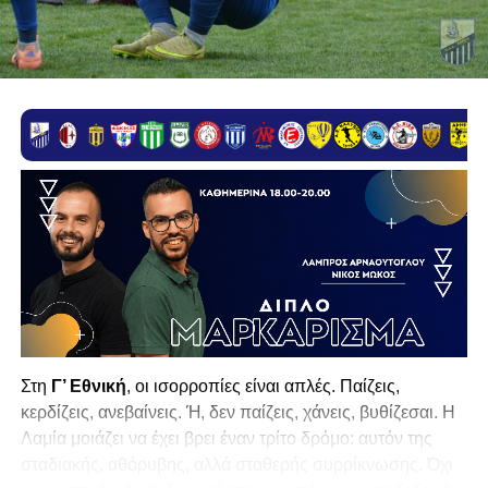
Στη
Γ’ Εθνική
, οι ισορροπίες είναι απλές. Παίζεις,
κερδίζεις, ανεβαίνεις. Ή, δεν παίζεις, χάνεις, βυθίζεσαι. Η
Λαμία
μοιάζει να έχει βρει έναν τρίτο δρόμο: αυτόν της
σταδιακής, αθόρυβης, αλλά σταθερής συρρίκνωσης. Όχι