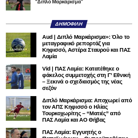
“Διπλό Μαρκάρισμα”
μαθαίνετε πρώτοι τα κυανόλευκα νέα στην Ελλάδα και τον
υπόλοιπο κόσμο. Ακολουθήστε το lamiara.gr στο
Facebook
, στο
Twitter
και στο
Instagram
για να
ΔΗΜΟΦΙΛΉ
μαθαίνετε σε χρόνο dt όλα τα νέα.
Aud | Διπλό Μαρκάρισμα»: Όλο το
μεταγραφικό ρεπορτάζ για
Κηφισσό, Αστέρα Σταυρού και ΠΑΣ
Λαμία
Vid | ΠΑΣ Λαμία: Κατατέθηκε ο
φάκελος συμμετοχής στη Γ’ Εθνική
– Ξεκινά ο σχεδιασμός της νέας
σεζόν
Διπλό Μαρκάρισμα: Αποχωρεί από
τον ΑΠΣ Κηφισσό ο Ηλίας
Τουρκοχωρίτης – “Ματιές” από
ΠΑΣ Λαμία και ΑΟ Θήβας
ΠΑΣ Λαμία: Εγγυητής ο