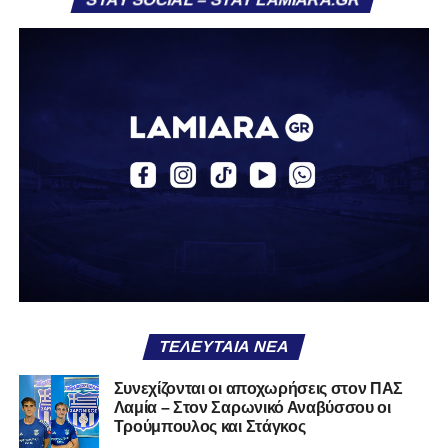
«Ο Α.Ο. Σαρωνικός Αναβύσσου ανακοινώνει την
απόκτηση του ποδοσφαιριστή Βασίλη Τρούμπουλου.
Ο Βασίλης, ο οποίος είναι 23 χρονών (γεννημένος το
2003), αγωνίζεται ως στόπερ και αμυντικός μέσος και την
περσινή σεζόν πραγματοποίησε γεμάτη χρονιά στη Γ’
Εθνική με τα χρώματα του ΠΑΣ Λαμία.
Στο παρελθόν αγωνίστηκε στην ΑΕΚ Β’, με την οποία
κατέγραψε 10 συμμετοχές στη Super League 2, καθώς
επίσης σε Εθνικό και Ζάκυνθο. Ξεκίνησε την καριέρα του
από τα τμήματα υποδομής του ΠΑΣ Λαμία, φτάνοντας
μέχρι την πρώτη ομάδα, με την οποία πραγματοποίησε
συμμετοχή στη Super League απέναντι στον Παναιτωλικό
στις 26 Σεπτεμβρίου 2021.
ΤΕΛΕΥΤΑΊΑ ΝΈΑ
Καλωσορίζουμε τον Βασίλη στην οικογένεια του
Συνεχίζονται οι αποχωρήσεις στον ΠΑΣ
Λαμία – Στον Σαρωνικό Αναβύσσου οι
Σαρωνικού και του ευχόμαστε υγεία και πολλές
Τρούμπουλος και Στάγκος
επιτυχίες.»