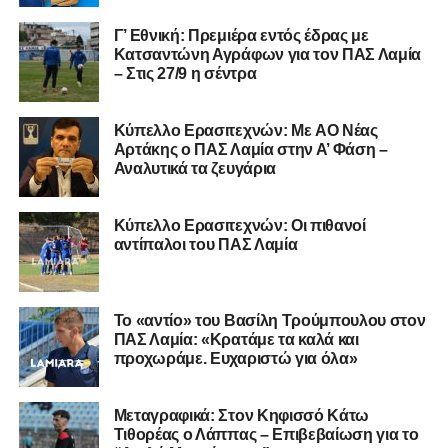
Γ’ Εθνική: Πρεμιέρα εντός έδρας με
Κατσαντώνη Αγράφων για τον ΠΑΣ Λαμία
– Στις 27/9 η σέντρα
Η ανακοίνωση για τον Χρυσόστομο Στάγκο
«Ο Α.Ο. Σαρωνικός Αναβύσσου ανακοινώνει την
Kύπελλο Ερασιτεχνών: Με AO Nέας
απόκτηση του τερματοφύλακα Χρυσόστομου Στάγκου.
Αρτάκης ο ΠΑΣ Λαμία στην Α’ Φάση –
Αναλυτικά τα ζευγάρια
Ο 24χρονος τερματοφύλακας (γεννημένος στις
27/06/2002) προέρχεται επίσης από μία γεμάτη χρονιά
Κύπελλο Ερασιτεχνών: Οι πιθανοί
στη Γ’ Εθνική με τον ΠΑΣ Λαμία. Στο παρελθόν
αντίπαλοι του ΠΑΣ Λαμία
αγωνίστηκε στον Λεβαδειακό, ενώ πέρασε και από ομάδες
της Serie D στην Ιταλία, όπως οι Nocerina, S. Maria
Cilento και Castrovillari, έχοντας ξεκινήσει την
Το «αντίο» του Βασίλη Τρούμπουλου στον
ποδοσφαιρική του διαδρομή από τον Απόλλωνα Σμύρνης.
ΠΑΣ Λαμία: «Κρατάμε τα καλά και
προχωράμε. Ευχαριστώ για όλα»
Τον καλωσορίζουμε στην οικογένεια του Σαρωνικού και
του ευχόμαστε υγεία και επιτυχίες.»
Μεταγραφικά: Στον Κηφισσό Κάτω
Τιθορέας ο Λάππας – Επιβεβαίωση για το
Ακολουθήστε το
lamiara.gr
στο
Google News
για να